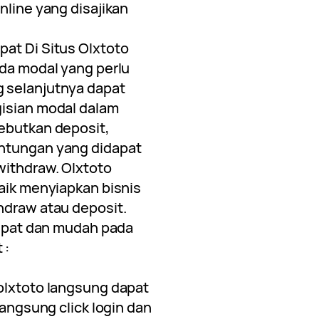
nline yang disajikan
at Di Situs Olxtoto
ada modal yang perlu
 selanjutnya dapat
gisian modal dalam
sebutkan deposit,
untungan yang didapat
withdraw. Olxtoto
baik menyiapkan bisnis
hdraw atau deposit.
 cepat dan mudah pada
 :
olxtoto langsung dapat
langsung click login dan