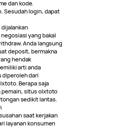
me dan kode.
. Sesudah login, dapat
l dijalankan
 negosiasi yang bakal
withdraw. Anda langsung
uat deposit, bermakna
 yang hendak
miliki arti anda
diperoleh dari
lxtoto. Berapa saja
pemain, situs olxtoto
tongan sedikit lantas.
n
esusahan saat kerjakan
bari layanan konsumen