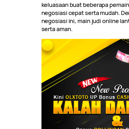
keluasaan buat beberapa pemain,
negosiasi cepat serta mudah. D
negosiasi ini, main judi online l
serta aman.