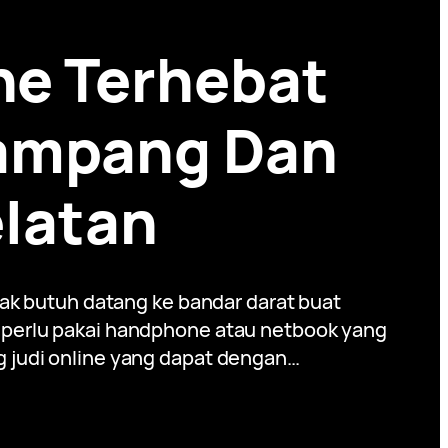
ne Terhebat
Gampang Dan
elatan
ak butuh datang ke bandar darat buat
n perlu pakai handphone atau netbook yang
og judi online yang dapat dengan…