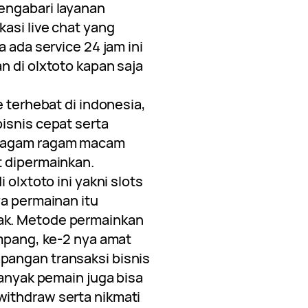
engabari layanan
kasi live chat yang
a ada service 24 jam ini
n di olxtoto kapan saja
e terhebat di indonesia,
isnis cepat serta
eragam ragam macam
t dipermainkan.
 olxtoto ini yakni slots
ya permainan itu
ak. Metode permainkan
ampang, ke-2 nya amat
pangan transaksi bisnis
Banyak pemain juga bisa
ithdraw serta nikmati