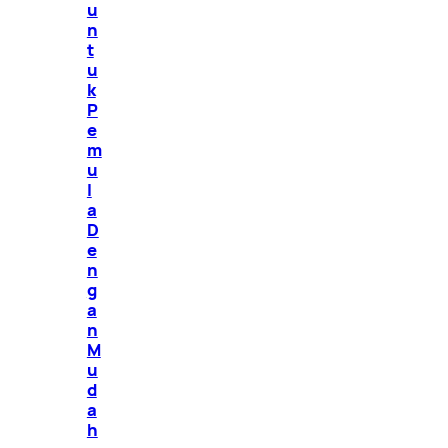
u
n
t
u
k
P
e
m
u
l
a
D
e
n
g
a
n
M
u
d
a
h