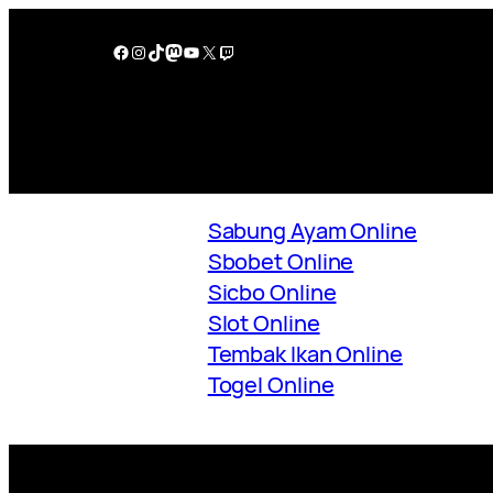
Skip
to
Facebook
Instagram
TikTok
Mastodon
YouTube
X
Twitch
content
Sabung Ayam Online
Sbobet Online
Sicbo Online
Slot Online
Tembak Ikan Online
Togel Online