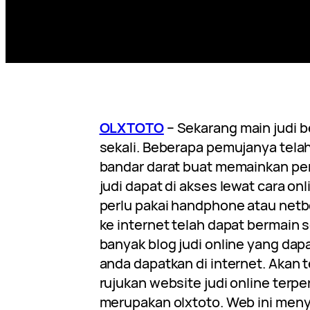
OLXTOTO
– Sekarang main judi b
sekali. Beberapa pemujanya tela
bandar darat buat memainkan per
judi dapat di akses lewat cara o
perlu pakai handphone atau netb
ke internet telah dapat bermain 
banyak blog judi online yang da
anda dapatkan di internet. Akan t
rujukan website judi online terpe
merupakan olxtoto. Web ini men