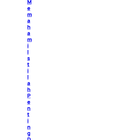
M
e
m
a
h
a
m
i
I
s
t
i
l
a
h
P
e
n
t
i
n
g
D