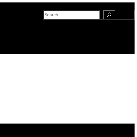
S
e
a
r
c
h