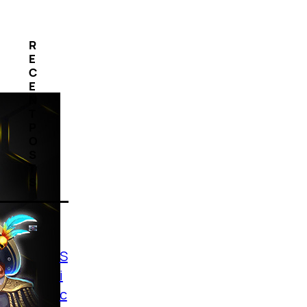
R
E
C
E
N
T
P
O
S
T
S
S
i
c