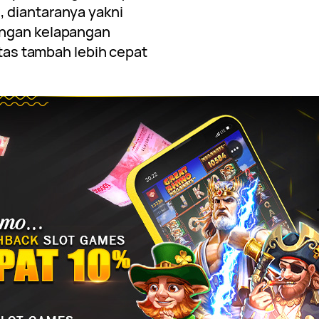
 diantaranya yakni
engan kelapangan
antas tambah lebih cepat