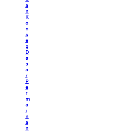
a
n
K
o
n
s
e
p
D
a
s
a
r
P
e
r
m
a
i
n
a
n