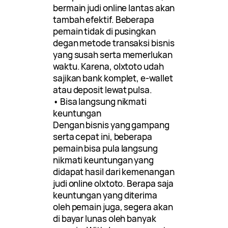
bermain judi online lantas akan
tambah efektif. Beberapa
pemain tidak di pusingkan
degan metode transaksi bisnis
yang susah serta memerlukan
waktu. Karena, olxtoto udah
sajikan bank komplet, e-wallet
atau deposit lewat pulsa.
• Bisa langsung nikmati
keuntungan
Dengan bisnis yang gampang
serta cepat ini, beberapa
pemain bisa pula langsung
nikmati keuntungan yang
didapat hasil dari kemenangan
judi online olxtoto. Berapa saja
keuntungan yang diterima
oleh pemain juga, segera akan
di bayar lunas oleh banyak