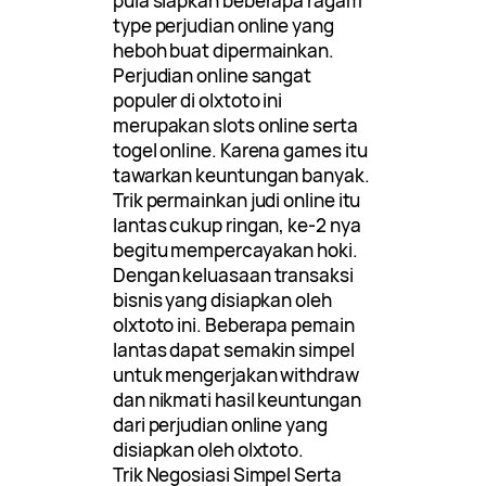
pula siapkan beberapa ragam
type perjudian online yang
heboh buat dipermainkan.
Perjudian online sangat
populer di olxtoto ini
merupakan slots online serta
togel online. Karena games itu
tawarkan keuntungan banyak.
Trik permainkan judi online itu
lantas cukup ringan, ke-2 nya
begitu mempercayakan hoki.
Dengan keluasaan transaksi
bisnis yang disiapkan oleh
olxtoto ini. Beberapa pemain
lantas dapat semakin simpel
untuk mengerjakan withdraw
dan nikmati hasil keuntungan
dari perjudian online yang
disiapkan oleh olxtoto.
Trik Negosiasi Simpel Serta