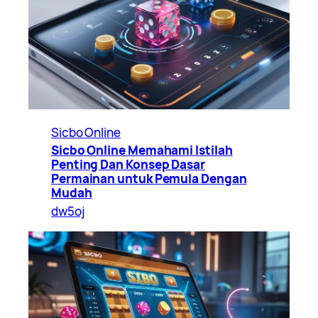
Sicbo Online
Sicbo Online Memahami Istilah
Penting Dan Konsep Dasar
Permainan untuk Pemula Dengan
Mudah
dw5oj