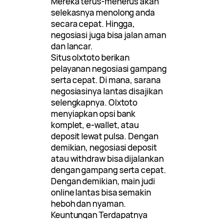
Mereka terus-menerus akan
selekasnya menolong anda
secara cepat. Hingga,
negosiasi juga bisa jalan aman
dan lancar.
Situs olxtoto berikan
pelayanan negosiasi gampang
serta cepat. Di mana, sarana
negosiasinya lantas disajikan
selengkapnya. Olxtoto
menyiapkan opsi bank
komplet, e-wallet, atau
deposit lewat pulsa. Dengan
demikian, negosiasi deposit
atau withdraw bisa dijalankan
dengan gampang serta cepat.
Dengan demikian, main judi
online lantas bisa semakin
heboh dan nyaman.
Keuntungan Terdapatnya