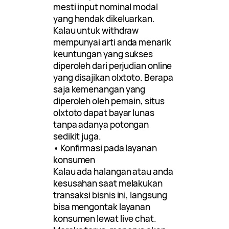
mesti input nominal modal
yang hendak dikeluarkan.
Kalau untuk withdraw
mempunyai arti anda menarik
keuntungan yang sukses
diperoleh dari perjudian online
yang disajikan olxtoto. Berapa
saja kemenangan yang
diperoleh oleh pemain, situs
olxtoto dapat bayar lunas
tanpa adanya potongan
sedikit juga.
• Konfirmasi pada layanan
konsumen
Kalau ada halangan atau anda
kesusahan saat melakukan
transaksi bisnis ini, langsung
bisa mengontak layanan
konsumen lewat live chat.