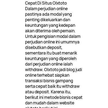
Cepat Di Situs Olxtoto
Dalam perjudian online
pastinya ada modal yang
penting dikeluarkan dan
keuntungan yang kedepan
akan diterima oleh pemain.
Untuk pengisian modal dalam
perjudian online ini umumnya
disebutkan deposit,
sementara itu buat menarik
keuntungan yang diperoleh
dari perjudian online ialah
withdraw. Olxtoto jadi blog judi
online terhebat siapkan
transaksi bisnis gampang
serta cepat baik itu withdraw
atau deposit. Karena itu,
berikut ini metode bisnis cepat
dan mudah dalam website