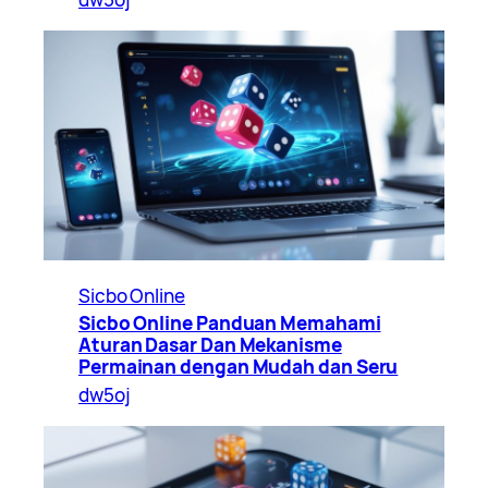
Sicbo Online
Sicbo Online Panduan Memahami
Aturan Dasar Dan Mekanisme
Permainan dengan Mudah dan Seru
dw5oj