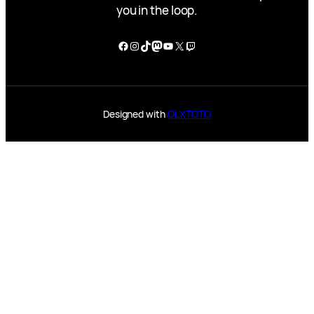
you in the loop.
Facebook
Instagram
TikTok
Mastodon
YouTube
X
Twitch
Designed with
OLXTOTO