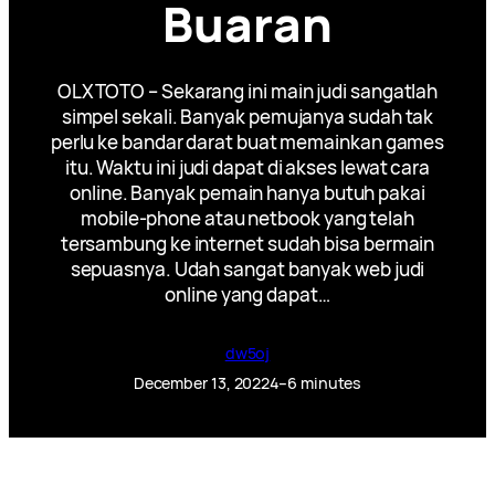
Buaran
OLXTOTO – Sekarang ini main judi sangatlah
simpel sekali. Banyak pemujanya sudah tak
perlu ke bandar darat buat memainkan games
itu. Waktu ini judi dapat di akses lewat cara
online. Banyak pemain hanya butuh pakai
mobile-phone atau netbook yang telah
tersambung ke internet sudah bisa bermain
sepuasnya. Udah sangat banyak web judi
online yang dapat…
dw5oj
December 13, 2022
4–6 minutes