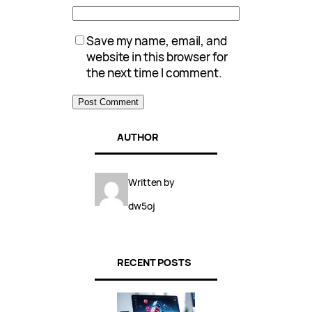
Save my name, email, and
website in this browser for
the next time I comment.
AUTHOR
Written by
dw5oj
RECENT POSTS