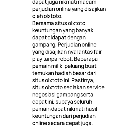
dapat juga nikmati macam
perjudian online yang disajikan
oleh olxtoto.
Bersama situs olxtoto
keuntungan yang banyak
dapat didapat dengan
gampang. Perjudian online
yang disajikan nya lantas fair
play tanpa robot. Beberapa
pemain miliki peluang buat
temukan hadiah besar dari
situs olxtoto ini. Pastinya,
situs olxtoto sediakan service
negosiasi gampang serta
cepat ini, supaya seluruh
pemain dapat nikmati hasil
keuntungan dari perjudian
online secara cepat juga.