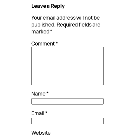
Leave a Reply
Your email address will not be
published.
Required fields are
marked
*
Comment
*
Name
*
Email
*
Website