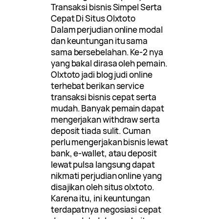
Transaksi bisnis Simpel Serta
Cepat Di Situs Olxtoto
Dalam perjudian online modal
dan keuntungan itu sama
sama bersebelahan. Ke-2 nya
yang bakal dirasa oleh pemain.
Olxtoto jadi blog judi online
terhebat berikan service
transaksi bisnis cepat serta
mudah. Banyak pemain dapat
mengerjakan withdraw serta
deposit tiada sulit. Cuman
perlu mengerjakan bisnis lewat
bank, e-wallet, atau deposit
lewat pulsa langsung dapat
nikmati perjudian online yang
disajikan oleh situs olxtoto.
Karena itu, ini keuntungan
terdapatnya negosiasi cepat