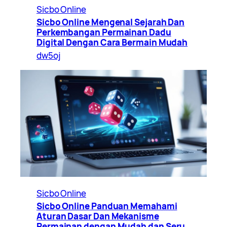
Sicbo Online
Sicbo Online Mengenal Sejarah Dan
Perkembangan Permainan Dadu
Digital Dengan Cara Bermain Mudah
dw5oj
Sicbo Online
Sicbo Online Panduan Memahami
Aturan Dasar Dan Mekanisme
Permainan dengan Mudah dan Seru