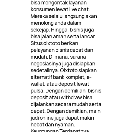
bisa mengontak layanan
konsumen lewat live chat.
Mereka selalu langsung akan
menolong anda dalam
sekejap. Hingga, bisnis juga
bisa jalan aman serta lancar.
Situs olxtoto berikan
pelayanan bisnis cepat dan
mudah. Di mana, sarana
negosiasinya juga disiapkan
sedetailnya. Olxtoto siapkan
alternatif bank komplet, e-
wallet, atau deposit lewat
pulsa. Dengan demikian, bisnis
deposit atau withdraw bisa
dijalankan secara mudah serta
cepat. Dengan demikian, main
judi online juga dapat makin
hebat dan nyaman.
Keuntungan Terdapatnya