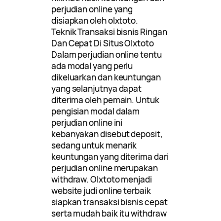
perjudian online yang
disiapkan oleh olxtoto.
Teknik Transaksi bisnis Ringan
Dan Cepat Di Situs Olxtoto
Dalam perjudian online tentu
ada modal yang perlu
dikeluarkan dan keuntungan
yang selanjutnya dapat
diterima oleh pemain. Untuk
pengisian modal dalam
perjudian online ini
kebanyakan disebut deposit,
sedang untuk menarik
keuntungan yang diterima dari
perjudian online merupakan
withdraw. Olxtoto menjadi
website judi online terbaik
siapkan transaksi bisnis cepat
serta mudah baik itu withdraw