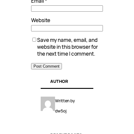
Email
*
Website
Save my name, email, and
website in this browser for
the next time I comment.
AUTHOR
Written by
dw5oj