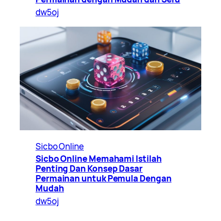
dw5oj
Sicbo Online
Sicbo Online Memahami Istilah
Penting Dan Konsep Dasar
Permainan untuk Pemula Dengan
Mudah
dw5oj