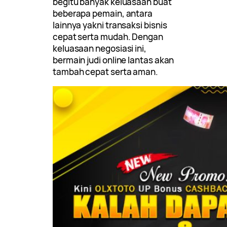
begitu banyak keluasaan buat
beberapa pemain, antara
lainnya yakni transaksi bisnis
cepat serta mudah. Dengan
keluasaan negosiasi ini,
bermain judi online lantas akan
tambah cepat serta aman.