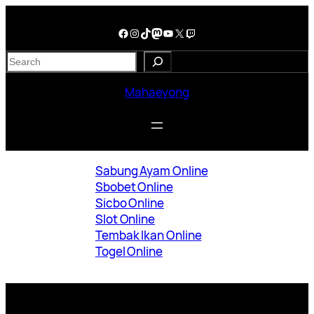
Skip
to
Facebook
Instagram
TikTok
Mastodon
YouTube
X
Twitch
content
S
e
a
Mahaeyong
r
c
h
Sabung Ayam Online
Sbobet Online
Sicbo Online
Slot Online
Tembak Ikan Online
Togel Online