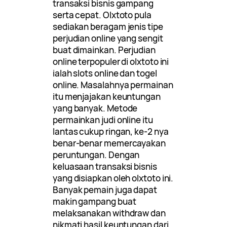
transaksi bisnis gampang
serta cepat. Olxtoto pula
sediakan beragam jenis tipe
perjudian online yang sengit
buat dimainkan. Perjudian
online terpopuler di olxtoto ini
ialah slots online dan togel
online. Masalahnya permainan
itu menjajakan keuntungan
yang banyak. Metode
permainkan judi online itu
lantas cukup ringan, ke-2 nya
benar-benar memercayakan
peruntungan. Dengan
keluasaan transaksi bisnis
yang disiapkan oleh olxtoto ini.
Banyak pemain juga dapat
makin gampang buat
melaksanakan withdraw dan
nikmati hasil keuntungan dari