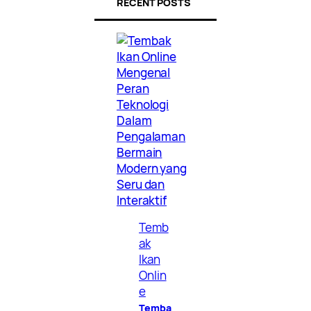
RECENT POSTS
Temb
ak
Ikan
Onlin
e
Temba