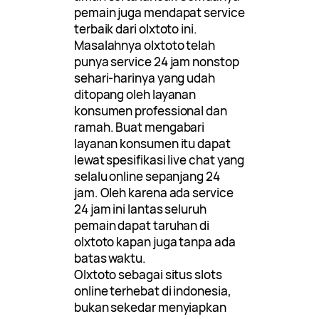
pemain juga mendapat service
terbaik dari olxtoto ini.
Masalahnya olxtoto telah
punya service 24 jam nonstop
sehari-harinya yang udah
ditopang oleh layanan
konsumen professional dan
ramah. Buat mengabari
layanan konsumen itu dapat
lewat spesifikasi live chat yang
selalu online sepanjang 24
jam. Oleh karena ada service
24 jam ini lantas seluruh
pemain dapat taruhan di
olxtoto kapan juga tanpa ada
batas waktu.
Olxtoto sebagai situs slots
online terhebat di indonesia,
bukan sekedar menyiapkan