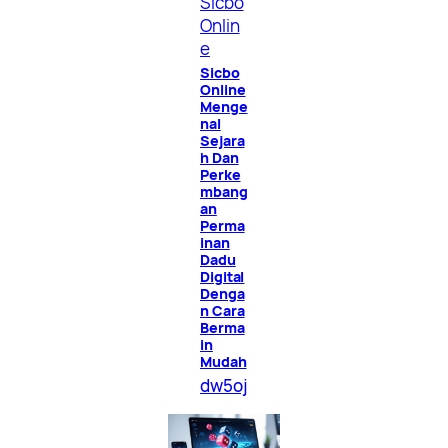
Sicbo
Onlin
e
Sicbo
Online
Menge
nal
Sejara
h Dan
Perke
mbang
an
Perma
inan
Dadu
Digital
Denga
n Cara
Berma
in
Mudah
dw5oj