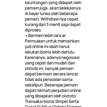
keuntungan yang didapat oleh
pemain juga, akan selekasnya
di bayar lunas oleh beberapa
pemain. Withdraw nya cepat,
kurang dari 3 menit saja dapat
diproses.
• Bermain lebih lancar
Permulaan untuk memainkan
judi online ini ialah harus
lakukan bisnis lebih dahulu.
Karenanya, adanya negosiasi
yang cepat dan mudah dari
olxtoto ini, banyak pemain
dapat bermain secara lancar
tidak ada persoalan sama
sekalipun. Beberapa pemain
dapat nikmati perjudian online
yang disiapkan oleh olxtoto.
Transaksi bisnis Simpel Serta
Cepat Di Situs Olxtoto Dengan