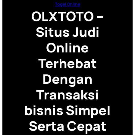
Togel Online
OLXTOTO –
Situs Judi
Online
Terhebat
Dengan
Transaksi
bisnis Simpel
Serta Cepat