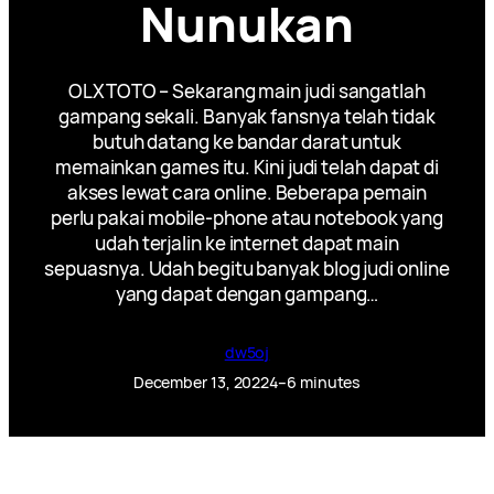
Nunukan
OLXTOTO – Sekarang main judi sangatlah
gampang sekali. Banyak fansnya telah tidak
butuh datang ke bandar darat untuk
memainkan games itu. Kini judi telah dapat di
akses lewat cara online. Beberapa pemain
perlu pakai mobile-phone atau notebook yang
udah terjalin ke internet dapat main
sepuasnya. Udah begitu banyak blog judi online
yang dapat dengan gampang…
dw5oj
December 13, 2022
4–6 minutes