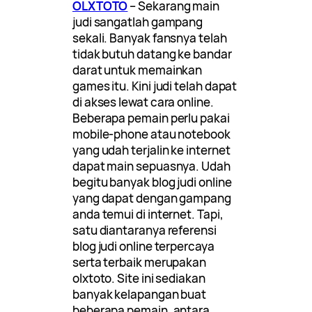
OLXTOTO
– Sekarang main
judi sangatlah gampang
sekali. Banyak fansnya telah
tidak butuh datang ke bandar
darat untuk memainkan
games itu. Kini judi telah dapat
di akses lewat cara online.
Beberapa pemain perlu pakai
mobile-phone atau notebook
yang udah terjalin ke internet
dapat main sepuasnya. Udah
begitu banyak blog judi online
yang dapat dengan gampang
anda temui di internet. Tapi,
satu diantaranya referensi
blog judi online terpercaya
serta terbaik merupakan
olxtoto. Site ini sediakan
banyak kelapangan buat
beberapa pemain, antara