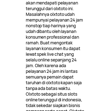
akan mendapati pelayanan
terunggul dari olxtoto ini.
Masalahnya olxtoto udah
mempunyai pelayanan 24 jam
nonstop tiap harinya yang
udah dibantu oleh layanan
konsumen professional dan
ramah. Buat mengontak
layanan konsumen itu dapat
lewat spek live chat yang
selalu online sepanjang 24
jam. Oleh karena ada
pelayanan 24 jam ini lantas
semuanya pemain dapat
taruhan di olxtoto kapan saja
tanpa ada batas waktu.
Olxtoto sebagai situs slots
online terunggul di indonesia,
tidak sekedar siapkan bisnis