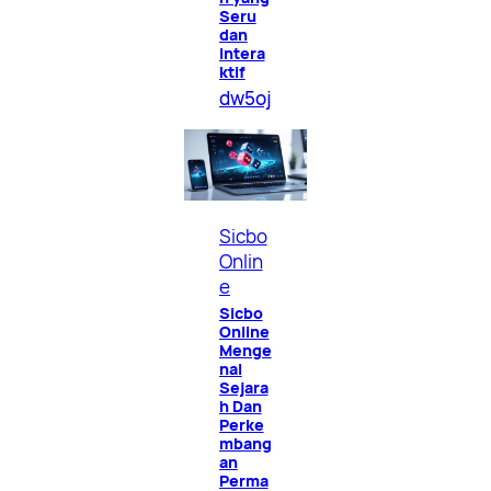
Seru
dan
Intera
ktif
dw5oj
Sicbo
Onlin
e
Sicbo
Online
Menge
nal
Sejara
h Dan
Perke
mbang
an
Perma