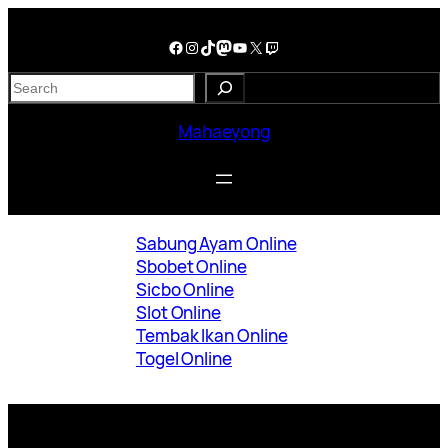
Skip
to
Facebook
Instagram
TikTok
Mastodon
YouTube
X
Twitch
content
S
e
a
Mahaeyong
r
c
h
Sabung Ayam Online
Sbobet Online
Sicbo Online
Slot Online
Tembak Ikan Online
Togel Online