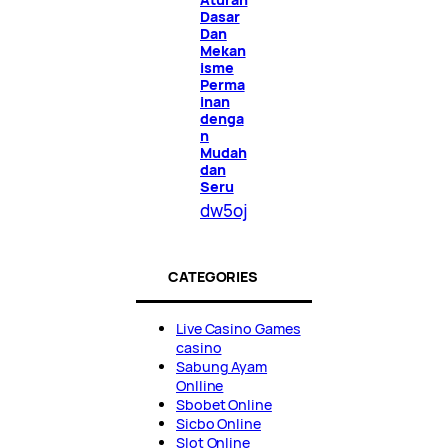
Dasar
Dan
Mekan
isme
Perma
inan
denga
n
Mudah
dan
Seru
dw5oj
CATEGORIES
Live Casino Games
casino
Sabung Ayam
Onlline
Sbobet Online
Sicbo Online
Slot Online