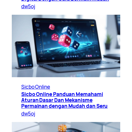
dw5oj
Sicbo Online
Sicbo Online Panduan Memahami
Aturan Dasar Dan Mekanisme
Permainan dengan Mudah dan Seru
dw5oj