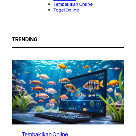
Tembak Ikan Online
Togel Online
TRENDING
Tembak Ikan Online