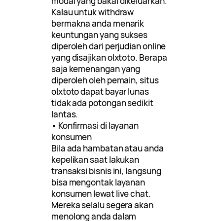
modal yang bakal dikeluarkan.
Kalau untuk withdraw
bermakna anda menarik
keuntungan yang sukses
diperoleh dari perjudian online
yang disajikan olxtoto. Berapa
saja kemenangan yang
diperoleh oleh pemain, situs
olxtoto dapat bayar lunas
tidak ada potongan sedikit
lantas.
• Konfirmasi di layanan
konsumen
Bila ada hambatan atau anda
kepelikan saat lakukan
transaksi bisnis ini, langsung
bisa mengontak layanan
konsumen lewat live chat.
Mereka selalu segera akan
menolong anda dalam