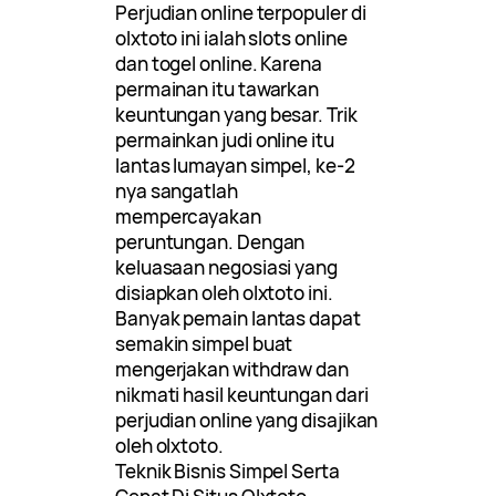
Perjudian online terpopuler di
olxtoto ini ialah slots online
dan togel online. Karena
permainan itu tawarkan
keuntungan yang besar. Trik
permainkan judi online itu
lantas lumayan simpel, ke-2
nya sangatlah
mempercayakan
peruntungan. Dengan
keluasaan negosiasi yang
disiapkan oleh olxtoto ini.
Banyak pemain lantas dapat
semakin simpel buat
mengerjakan withdraw dan
nikmati hasil keuntungan dari
perjudian online yang disajikan
oleh olxtoto.
Teknik Bisnis Simpel Serta