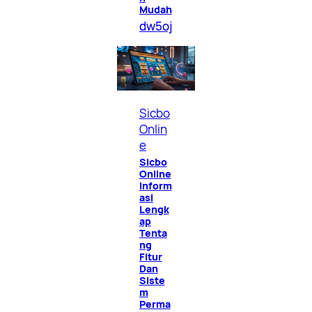
Mudah
dw5oj
Sicbo
Onlin
e
Sicbo
Online
Inform
asi
Lengk
ap
Tenta
ng
Fitur
Dan
Siste
m
Perma