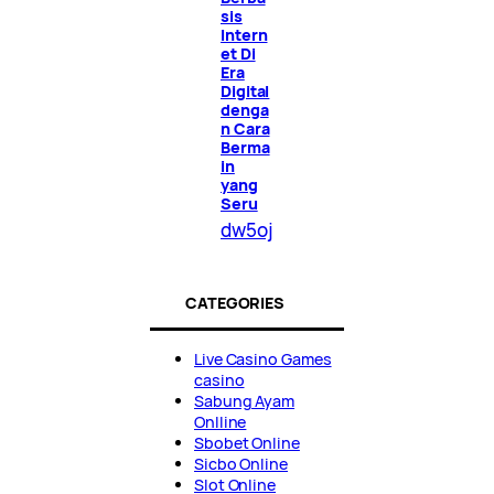
sis
Intern
et Di
Era
Digital
denga
n Cara
Berma
in
yang
Seru
dw5oj
CATEGORIES
Live Casino Games
casino
Sabung Ayam
Onlline
Sbobet Online
Sicbo Online
Slot Online