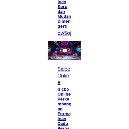
inan
Seru
dan
Mudah
Dimen
gerti
dw5oj
Sicbo
Onlin
e
Sicbo
Online
Perke
mbang
an
Perma
inan
Dadu
Berba