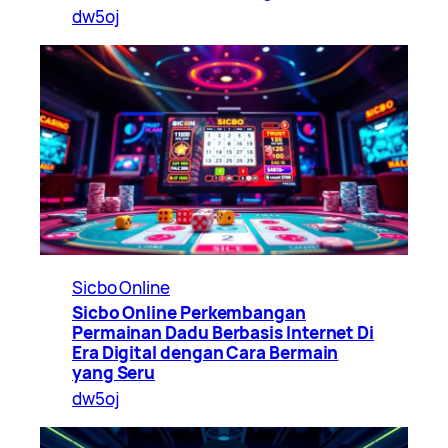
dw5oj
Sicbo Online
Sicbo Online Perkembangan
Permainan Dadu Berbasis Internet Di
Era Digital dengan Cara Bermain
yang Seru
dw5oj