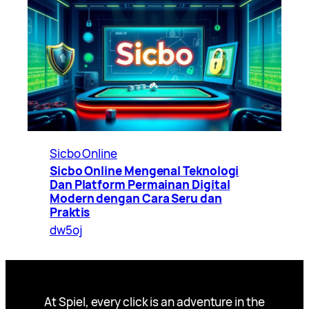
Sicbo Online
Sicbo Online Mengenal Teknologi
Dan Platform Permainan Digital
Modern dengan Cara Seru dan
Praktis
dw5oj
At Spiel, every click is an adventure in the