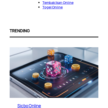
Tembak Ikan Online
Togel Online
TRENDING
Sicbo Online