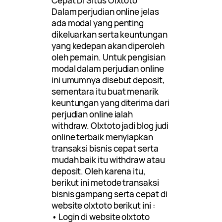
Cepat Di Situs Olxtoto
Dalam perjudian online jelas
ada modal yang penting
dikeluarkan serta keuntungan
yang kedepan akan diperoleh
oleh pemain. Untuk pengisian
modal dalam perjudian online
ini umumnya disebut deposit,
sementara itu buat menarik
keuntungan yang diterima dari
perjudian online ialah
withdraw. Olxtoto jadi blog judi
online terbaik menyiapkan
transaksi bisnis cepat serta
mudah baik itu withdraw atau
deposit. Oleh karena itu,
berikut ini metode transaksi
bisnis gampang serta cepat di
website olxtoto berikut ini :
• Login di website olxtoto