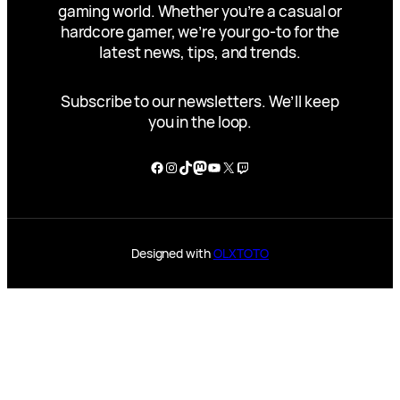
gaming world. Whether you’re a casual or
hardcore gamer, we’re your go-to for the
latest news, tips, and trends.
Subscribe to our newsletters. We’ll keep
you in the loop.
Facebook
Instagram
TikTok
Mastodon
YouTube
X
Twitch
Designed with
OLXTOTO