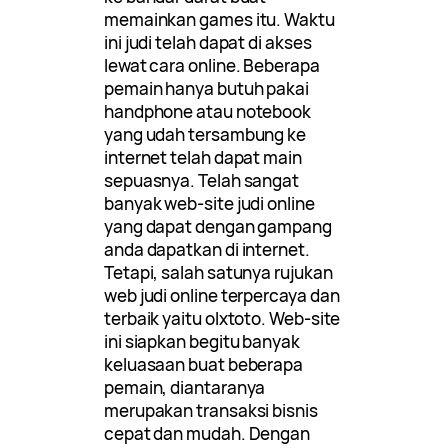
memainkan games itu. Waktu
ini judi telah dapat di akses
lewat cara online. Beberapa
pemain hanya butuh pakai
handphone atau notebook
yang udah tersambung ke
internet telah dapat main
sepuasnya. Telah sangat
banyak web-site judi online
yang dapat dengan gampang
anda dapatkan di internet.
Tetapi, salah satunya rujukan
web judi online terpercaya dan
terbaik yaitu olxtoto. Web-site
ini siapkan begitu banyak
keluasaan buat beberapa
pemain, diantaranya
merupakan transaksi bisnis
cepat dan mudah. Dengan