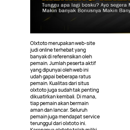
Olxtoto merupakan web-site
judi online terhebat yang
banyak di referensikan oleh
pemain. Jumlah peserta aktif
yang dipunyai oleh web ini
udah gapai beberapa ratus
pemain. Kualitas dari situs
olxtoto juga sudah tak penting
dikuatirkan kembali. Di mana,
tiap pemain akan bermain
aman dan lancar. Seluruh
pemain juga mendapat service
terunggul dari olxtoto ini.
Karenanya olxtoto telah miliki