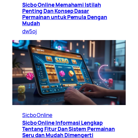
Sicbo Online Memahami Istilah
Penting Dan Konsep Dasar
Permainan untuk Pemula Dengan
Mudah
dw5oj
Sicbo Online
Sicbo Online Informasi Lengkap
Tentang Fitur Dan Sistem Permainan
Seru dan Mudah Dimengerti