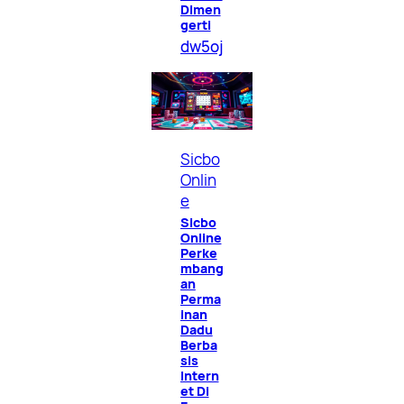
Dimen
gerti
dw5oj
Sicbo
Onlin
e
Sicbo
Online
Perke
mbang
an
Perma
inan
Dadu
Berba
sis
Intern
et Di