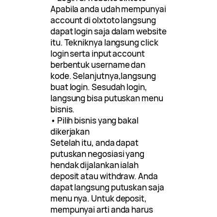
Apabila anda udah mempunyai
account di olxtoto langsung
dapat login saja dalam website
itu. Tekniknya langsung click
login serta input account
berbentuk username dan
kode. Selanjutnya,langsung
buat login. Sesudah login,
langsung bisa putuskan menu
bisnis.
• Pilih bisnis yang bakal
dikerjakan
Setelah itu, anda dapat
putuskan negosiasi yang
hendak dijalankan ialah
deposit atau withdraw. Anda
dapat langsung putuskan saja
menu nya. Untuk deposit,
mempunyai arti anda harus