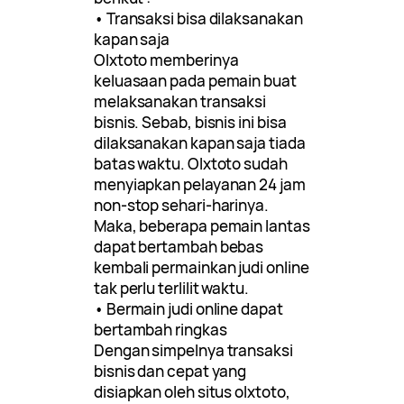
• Transaksi bisa dilaksanakan
kapan saja
Olxtoto memberinya
keluasaan pada pemain buat
melaksanakan transaksi
bisnis. Sebab, bisnis ini bisa
dilaksanakan kapan saja tiada
batas waktu. Olxtoto sudah
menyiapkan pelayanan 24 jam
non-stop sehari-harinya.
Maka, beberapa pemain lantas
dapat bertambah bebas
kembali permainkan judi online
tak perlu terlilit waktu.
• Bermain judi online dapat
bertambah ringkas
Dengan simpelnya transaksi
bisnis dan cepat yang
disiapkan oleh situs olxtoto,