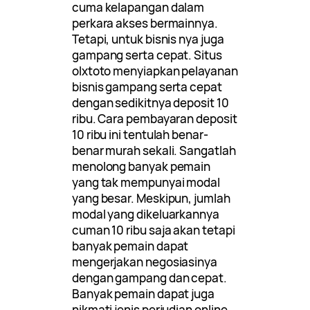
cuma kelapangan dalam
perkara akses bermainnya.
Tetapi, untuk bisnis nya juga
gampang serta cepat. Situs
olxtoto menyiapkan pelayanan
bisnis gampang serta cepat
dengan sedikitnya deposit 10
ribu. Cara pembayaran deposit
10 ribu ini tentulah benar-
benar murah sekali. Sangatlah
menolong banyak pemain
yang tak mempunyai modal
yang besar. Meskipun, jumlah
modal yang dikeluarkannya
cuman 10 ribu saja akan tetapi
banyak pemain dapat
mengerjakan negosiasinya
dengan gampang dan cepat.
Banyak pemain dapat juga
nikmati jenis perjudian online