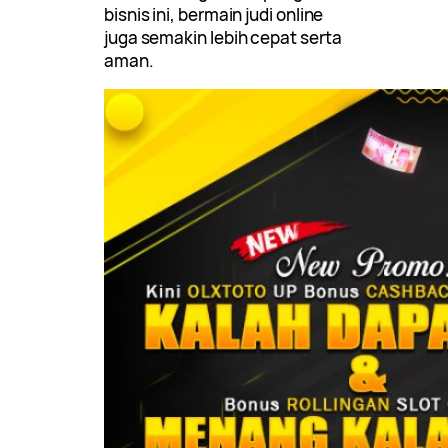
bisnis ini, bermain judi online
juga semakin lebih cepat serta
aman.