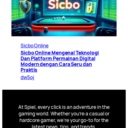
Sicbo Online
Sicbo Online Mengenal Teknologi
Dan Platform Permainan Digital
Modern dengan Cara Seru dan
Praktis
dw5oj
At Spiel, every click is an adventure in the
gaming world. Whether you’re a casual or
hardcore gamer, we’re your go-to for the
latest news, tips, and trends.