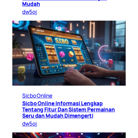
Mudah
dw5oj
Sicbo Online
Sicbo Online Informasi Lengkap
Tentang Fitur Dan Sistem Permainan
Seru dan Mudah Dimengerti
dw5oj