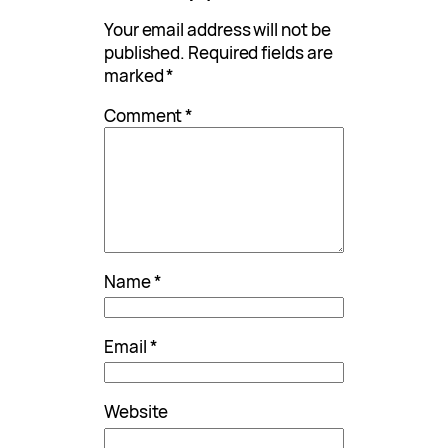
Your email address will not be
published.
Required fields are
marked
*
Comment
*
Name
*
Email
*
Website