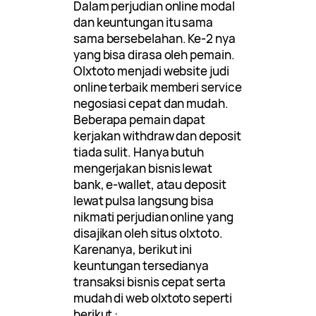
Dalam perjudian online modal
dan keuntungan itu sama
sama bersebelahan. Ke-2 nya
yang bisa dirasa oleh pemain.
Olxtoto menjadi website judi
online terbaik memberi service
negosiasi cepat dan mudah.
Beberapa pemain dapat
kerjakan withdraw dan deposit
tiada sulit. Hanya butuh
mengerjakan bisnis lewat
bank, e-wallet, atau deposit
lewat pulsa langsung bisa
nikmati perjudian online yang
disajikan oleh situs olxtoto.
Karenanya, berikut ini
keuntungan tersedianya
transaksi bisnis cepat serta
mudah di web olxtoto seperti
berikut :