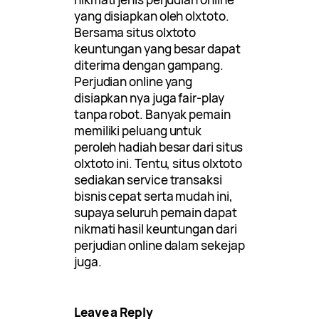
yang disiapkan oleh olxtoto.
Bersama situs olxtoto
keuntungan yang besar dapat
diterima dengan gampang.
Perjudian online yang
disiapkan nya juga fair-play
tanpa robot. Banyak pemain
memiliki peluang untuk
peroleh hadiah besar dari situs
olxtoto ini. Tentu, situs olxtoto
sediakan service transaksi
bisnis cepat serta mudah ini,
supaya seluruh pemain dapat
nikmati hasil keuntungan dari
perjudian online dalam sekejap
juga.
Leave a Reply