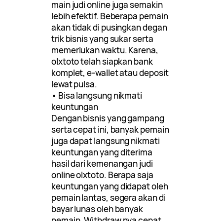
main judi online juga semakin
lebih efektif. Beberapa pemain
akan tidak di pusingkan degan
trik bisnis yang sukar serta
memerlukan waktu. Karena,
olxtoto telah siapkan bank
komplet, e-wallet atau deposit
lewat pulsa.
• Bisa langsung nikmati
keuntungan
Dengan bisnis yang gampang
serta cepat ini, banyak pemain
juga dapat langsung nikmati
keuntungan yang diterima
hasil dari kemenangan judi
online olxtoto. Berapa saja
keuntungan yang didapat oleh
pemain lantas, segera akan di
bayar lunas oleh banyak
pemain. Withdraw nya cepat,