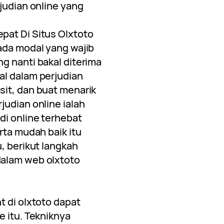
rjudian online yang
pat Di Situs Olxtoto
ada modal yang wajib
g nanti bakal diterima
al dalam perjudian
sit, dan buat menarik
judian online ialah
di online terhebat
rta mudah baik itu
, berikut langkah
dalam web olxtoto
t di olxtoto dapat
e itu. Tekniknya