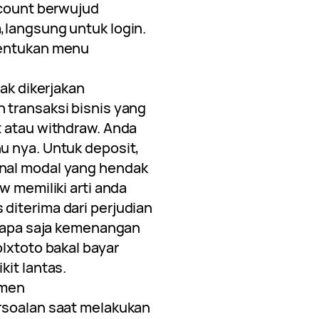
ccount berwujud
,langsung untuk login.
tentukan menu
dak dikerjakan
 transaksi bisnis yang
t atau withdraw. Anda
u nya. Untuk deposit,
nal modal yang hendak
w memiliki arti anda
diterima dari perjudian
erapa saja kemenangan
olxtoto bakal bayar
kit lantas.
umen
rsoalan saat melakukan