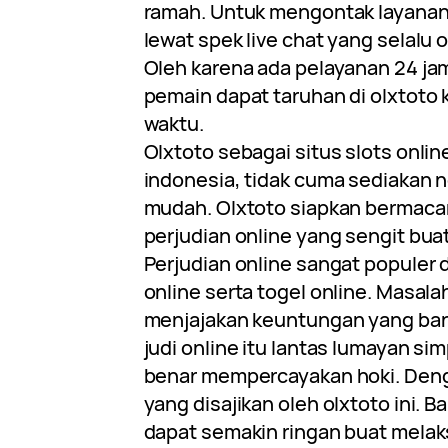
ramah. Untuk mengontak layanan
lewat spek live chat yang selalu 
Oleh karena ada pelayanan 24 ja
pemain dapat taruhan di olxtoto 
waktu.
Olxtoto sebagai situs slots onlin
indonesia, tidak cuma sediakan n
mudah. Olxtoto siapkan bermac
perjudian online yang sengit bua
Perjudian online sangat populer di
online serta togel online. Masal
menjajakan keuntungan yang ban
judi online itu lantas lumayan si
benar mempercayakan hoki. Deng
yang disajikan oleh olxtoto ini. 
dapat semakin ringan buat mela