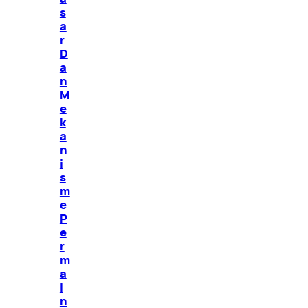
s
a
r
D
a
n
M
e
k
a
n
i
s
m
e
P
e
r
m
a
i
n