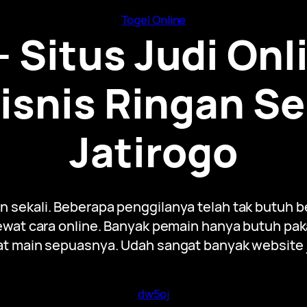
Togel Online
Situs Judi Onli
isnis Ringan Se
Jatirogo
an sekali. Beberapa penggilanya telah tak butuh 
s lewat cara online. Banyak pemain hanya butuh p
apat main sepuasnya. Udah sangat banyak website 
dw5oj