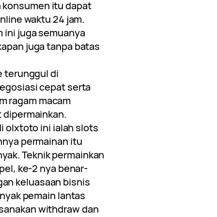
 konsumen itu dapat
online waktu 24 jam.
m ini juga semuanya
kapan juga tanpa batas
e terunggul di
egosiasi cepat serta
am ragam macam
t dipermainkan.
 olxtoto ini ialah slots
ahnya permainan itu
yak. Teknik permainkan
mpel, ke-2 nya benar-
an keluasaan bisnis
Banyak pemain lantas
ksanakan withdraw dan