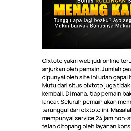
Olxtoto yakni web judi online te
anjurkan oleh pemain. Jumlah pes
dipunyai oleh site ini udah gapai
Mutu dari situs olxtoto juga tida
kembali. Di mana, tiap pemain ba
lancar. Seluruh pemain akan me
terunggul dari olxtoto ini. Masal
mempunyai service 24 jam non-st
telah ditopang oleh layanan kon