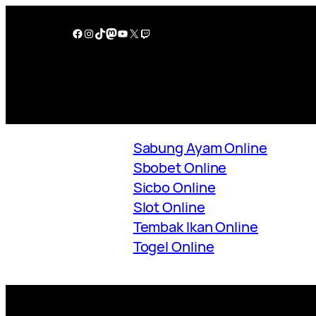
Skip
to
Facebook
Instagram
TikTok
Mastodon
YouTube
X
Twitch
content
Sabung Ayam Online
Sbobet Online
Sicbo Online
Slot Online
Tembak Ikan Online
Togel Online