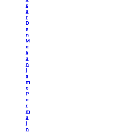
s
a
r
D
a
n
M
e
k
a
n
i
s
m
e
P
e
r
m
a
i
n