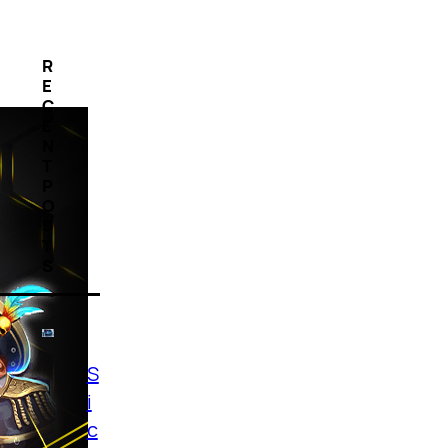
R
E
C
E
N
T
P
O
S
T
S
S
i
c