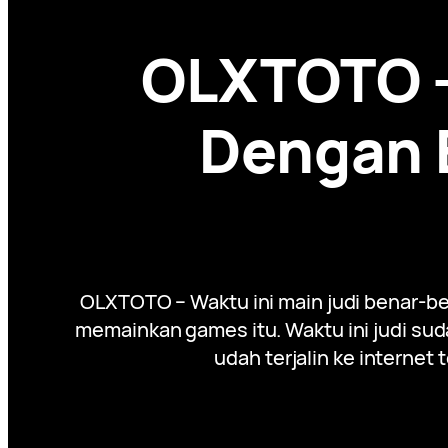
OLXTOTO – 
Dengan 
OLXTOTO – Waktu ini main judi benar-be
memainkan games itu. Waktu ini judi sud
udah terjalin ke internet