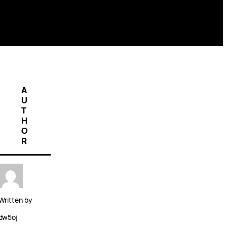
A
U
T
H
O
R
Written by
dw5oj