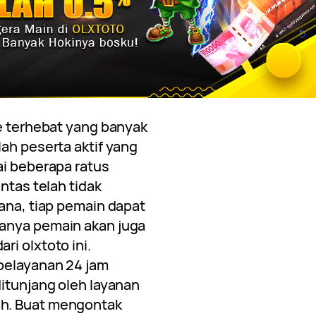
ne terhebat yang banyak
lah peserta aktif yang
ai beberapa ratus
antas telah tidak
mana, tiap pemain dapat
uanya pemain akan juga
i olxtoto ini.
pelayanan 24 jam
ditunjang oleh layanan
ah. Buat mengontak