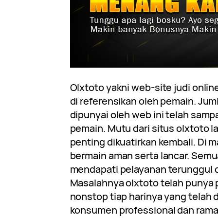
Olxtoto yakni web-site judi onli
di referensikan oleh pemain. Jum
dipunyai oleh web ini telah samp
pemain. Mutu dari situs olxtoto l
penting dikuatirkan kembali. Di 
bermain aman serta lancar. Sem
mendapati pelayanan terunggul dar
Masalahnya olxtoto telah punya 
nonstop tiap harinya yang telah 
konsumen professional dan ram