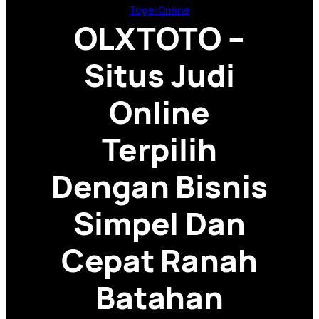
Togel Online
OLXTOTO –
Situs Judi
Online
Terpilih
Dengan Bisnis
Simpel Dan
Cepat Ranah
Batahan