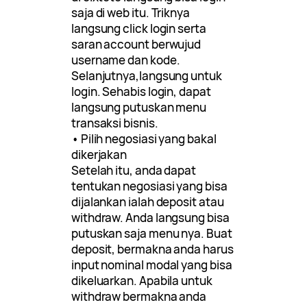
saja di web itu. Triknya
langsung click login serta
saran account berwujud
username dan kode.
Selanjutnya,langsung untuk
login. Sehabis login, dapat
langsung putuskan menu
transaksi bisnis.
• Pilih negosiasi yang bakal
dikerjakan
Setelah itu, anda dapat
tentukan negosiasi yang bisa
dijalankan ialah deposit atau
withdraw. Anda langsung bisa
putuskan saja menu nya. Buat
deposit, bermakna anda harus
input nominal modal yang bisa
dikeluarkan. Apabila untuk
withdraw bermakna anda