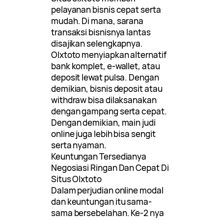
pelayanan bisnis cepat serta
mudah. Di mana, sarana
transaksi bisnisnya lantas
disajikan selengkapnya.
Olxtoto menyiapkan alternatif
bank komplet, e-wallet, atau
deposit lewat pulsa. Dengan
demikian, bisnis deposit atau
withdraw bisa dilaksanakan
dengan gampang serta cepat.
Dengan demikian, main judi
online juga lebih bisa sengit
serta nyaman.
Keuntungan Tersedianya
Negosiasi Ringan Dan Cepat Di
Situs Olxtoto
Dalam perjudian online modal
dan keuntungan itu sama-
sama bersebelahan. Ke-2 nya