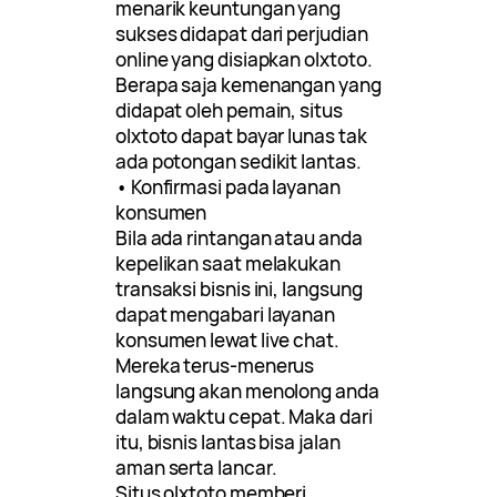
menarik keuntungan yang
sukses didapat dari perjudian
online yang disiapkan olxtoto.
Berapa saja kemenangan yang
didapat oleh pemain, situs
olxtoto dapat bayar lunas tak
ada potongan sedikit lantas.
• Konfirmasi pada layanan
konsumen
Bila ada rintangan atau anda
kepelikan saat melakukan
transaksi bisnis ini, langsung
dapat mengabari layanan
konsumen lewat live chat.
Mereka terus-menerus
langsung akan menolong anda
dalam waktu cepat. Maka dari
itu, bisnis lantas bisa jalan
aman serta lancar.
Situs olxtoto memberi