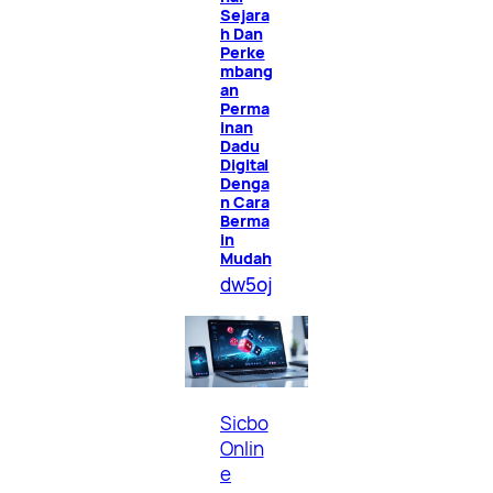
Sejara
h Dan
Perke
mbang
an
Perma
inan
Dadu
Digital
Denga
n Cara
Berma
in
Mudah
dw5oj
Sicbo
Onlin
e