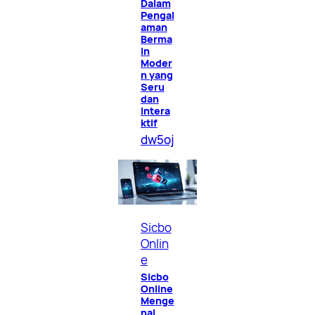
Dalam
Pengal
aman
Berma
in
Moder
n yang
Seru
dan
Intera
ktif
dw5oj
Sicbo
Onlin
e
Sicbo
Online
Menge
nal