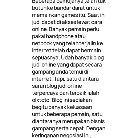
Beberapa pemujanya telah tak
butuh ke bandar darat untuk
memainkan games itu. Saat ini
judi dapat di akses lewat cara
online. Banyak pemain perlu
pakai handphone atau
netbook yang telah terjalin ke
internet telah dapat bermain
sepuasnya. Udah banyak blog
judi online yang dapat secara
gampang anda temui di
internet. Tapi, satu diantara
saran blog judi online
terpercaya dan terbaik ialah
olxtoto. Blog ini sediakan
begitu banyak keluasaan
untuk beberapa pemain, satu
diantaranya merupakan bisnis
gampang serta cepat. Dengan
keringanan negosiasi ini,