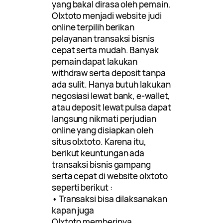
yang bakal dirasa oleh pemain.
Olxtoto menjadi website judi
online terpilih berikan
pelayanan transaksi bisnis
cepat serta mudah. Banyak
pemain dapat lakukan
withdraw serta deposit tanpa
ada sulit. Hanya butuh lakukan
negosiasi lewat bank, e-wallet,
atau deposit lewat pulsa dapat
langsung nikmati perjudian
online yang disiapkan oleh
situs olxtoto. Karena itu,
berikut keuntungan ada
transaksi bisnis gampang
serta cepat di website olxtoto
seperti berikut :
• Transaksi bisa dilaksanakan
kapan juga
Olxtoto memberinya