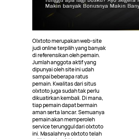
Olxtoto merupakan web-site
judi online terpilih yang banyak
di referensikan oleh pemain.
Jumlah anggota aktif yang
dipunyai oleh site ini udah
sampai beberapa ratus
pemain. Kwalitas dari situs
olxtoto juga sudah tak perlu
dikuatirkan kembali. Di mana,
tiap pemain dapat bermain
aman serta lancar. Semuanya
pemain akan memperoleh
service terunggul dari olxtoto
ini. Masalahnya olxtoto telah