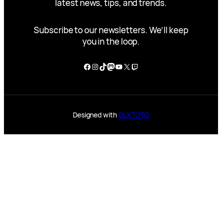
latest news, tips, and trends.
Subscribe to our newsletters. We’ll keep
you in the loop.
Facebook
Instagram
TikTok
Mastodon
YouTube
X
Twitch
Designed with
OLXTOTO