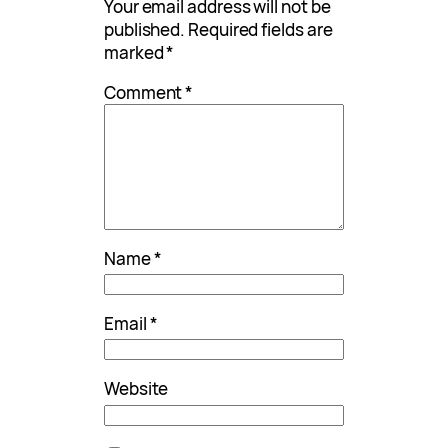
Your email address will not be
published.
Required fields are
marked
*
Comment
*
Name
*
Email
*
Website