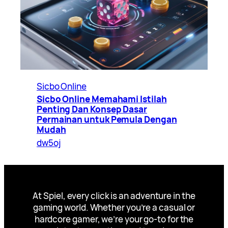
Sicbo Online
Sicbo Online Memahami Istilah
Penting Dan Konsep Dasar
Permainan untuk Pemula Dengan
Mudah
dw5oj
At Spiel, every click is an adventure in the
gaming world. Whether you’re a casual or
hardcore gamer, we’re your go-to for the