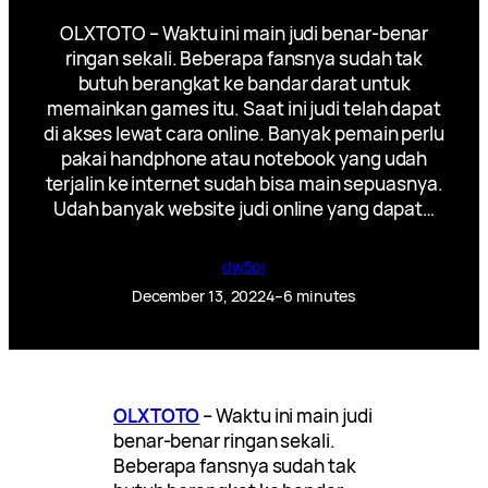
OLXTOTO – Waktu ini main judi benar-benar
ringan sekali. Beberapa fansnya sudah tak
butuh berangkat ke bandar darat untuk
memainkan games itu. Saat ini judi telah dapat
di akses lewat cara online. Banyak pemain perlu
pakai handphone atau notebook yang udah
terjalin ke internet sudah bisa main sepuasnya.
Udah banyak website judi online yang dapat…
dw5oj
December 13, 2022
4–6 minutes
OLXTOTO
– Waktu ini main judi
benar-benar ringan sekali.
Beberapa fansnya sudah tak