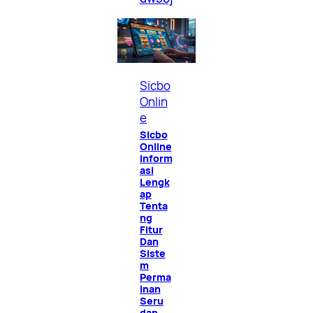
Sicbo
Onlin
e
Sicbo
Online
Inform
asi
Lengk
ap
Tenta
ng
Fitur
Dan
Siste
m
Perma
inan
Seru
dan