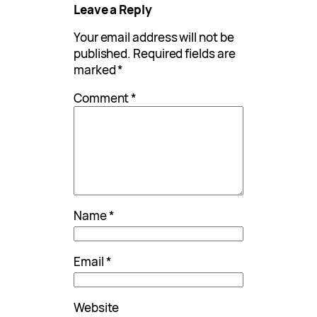
Leave a Reply
Your email address will not be
published.
Required fields are
marked
*
Comment
*
Name
*
Email
*
Website