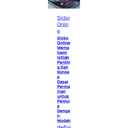
Sicbo
Onlin
e
Sicbo
Online
Mema
hami
Istilah
Pentin
g Dan
Konse
p
Dasar
Perma
inan
untuk
Pemul
a
Denga
n
Mudah
dw5oj