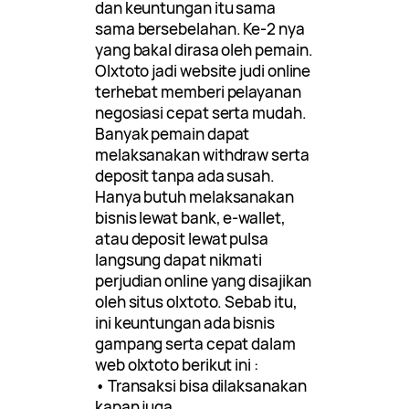
dan keuntungan itu sama
sama bersebelahan. Ke-2 nya
yang bakal dirasa oleh pemain.
Olxtoto jadi website judi online
terhebat memberi pelayanan
negosiasi cepat serta mudah.
Banyak pemain dapat
melaksanakan withdraw serta
deposit tanpa ada susah.
Hanya butuh melaksanakan
bisnis lewat bank, e-wallet,
atau deposit lewat pulsa
langsung dapat nikmati
perjudian online yang disajikan
oleh situs olxtoto. Sebab itu,
ini keuntungan ada bisnis
gampang serta cepat dalam
web olxtoto berikut ini :
• Transaksi bisa dilaksanakan
kapan juga