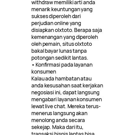
withdraw memiliki arti anda
menarik keuntungan yang
sukses diperoleh dari
perjudian online yang
disiapkan olxtoto. Berapa saja
kemenangan yang diperoleh
oleh pemain, situs olxtoto
bakal bayar lunas tanpa
potongan sedikit lantas.
• Konfirmasi pada layanan
konsumen
Kalau ada hambatan atau
anda kesusahan saat kerjakan
negosiasi ini, dapat langsung
mengabari layanan konsumen
lewat live chat. Mereka terus-
menerus langsung akan
menolong anda secara
sekejap. Maka dari itu,
transaksi bisnis lantas bisa