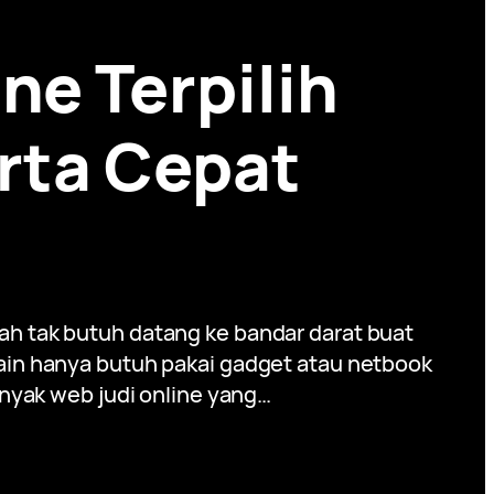
ne Terpilih
rta Cepat
ah tak butuh datang ke bandar darat buat
main hanya butuh pakai gadget atau netbook
nyak web judi online yang…