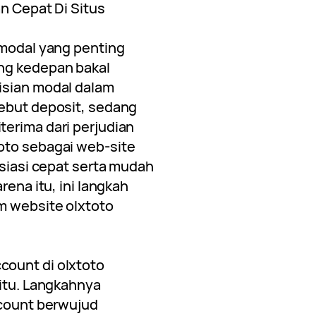
an Cepat Di Situs
 modal yang penting
ng kedepan bakal
isian modal dalam
sebut deposit, sedang
terima dari perjudian
oto sebagai web-site
osiasi cepat serta mudah
rena itu, ini langkah
m website olxtoto
count di olxtoto
 itu. Langkahnya
ccount berwujud