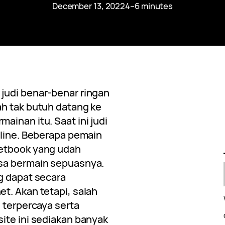
December 13, 2022
4–6 minutes
 judi benar-benar ringan
ah tak butuh datang ke
ainan itu. Saat ini judi
nline. Beberapa pemain
netbook yang udah
isa bermain sepuasnya.
g dapat secara
t. Akan tetapi, salah
e terpercaya serta
ite ini sediakan banyak