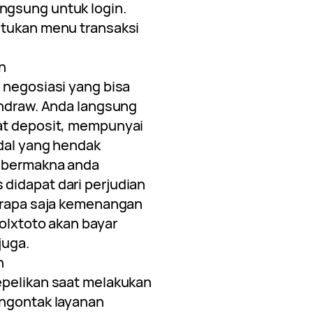
ngsung untuk login.
ntukan menu transaksi
an
 negosiasi yang bisa
thdraw. Anda langsung
at deposit, mempunyai
odal yang hendak
w bermakna anda
didapat dari perjudian
Berapa saja kemenangan
 olxtoto akan bayar
juga.
n
epelikan saat melakukan
engontak layanan