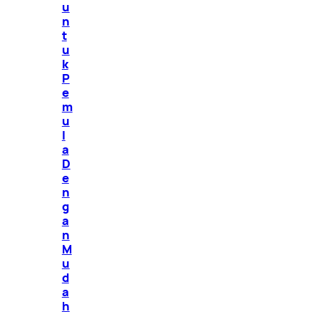
u
n
t
u
k
P
e
m
u
l
a
D
e
n
g
a
n
M
u
d
a
h