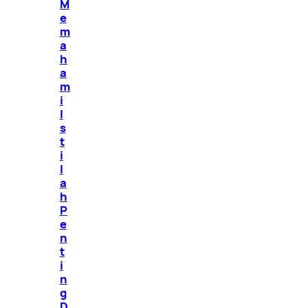
M
e
m
a
h
a
m
i
I
s
t
i
l
a
h
P
e
n
t
i
n
g
D