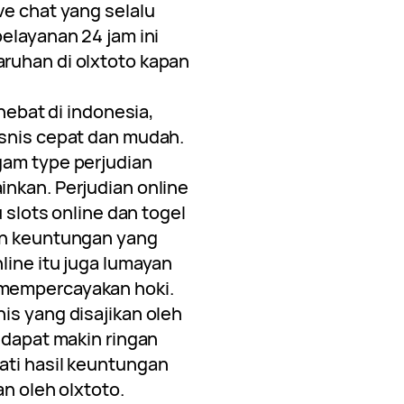
ve chat yang selalu
pelayanan 24 jam ini
ruhan di olxtoto kapan
rhebat di indonesia,
isnis cepat dan mudah.
gam type perjudian
nkan. Perjudian online
u slots online dan togel
an keuntungan yang
line itu juga lumayan
mempercayakan hoki.
is yang disajikan oleh
s dapat makin ringan
ati hasil keuntungan
an oleh olxtoto.