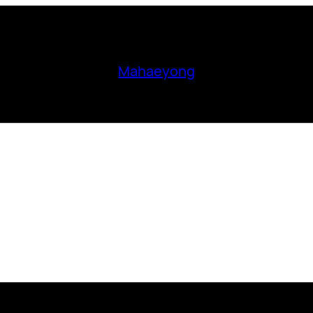
Mahaeyong