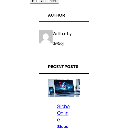
AUTHOR
Written by
dw5oj
RECENT POSTS
Sicbo
Onlin
e
Sicbo