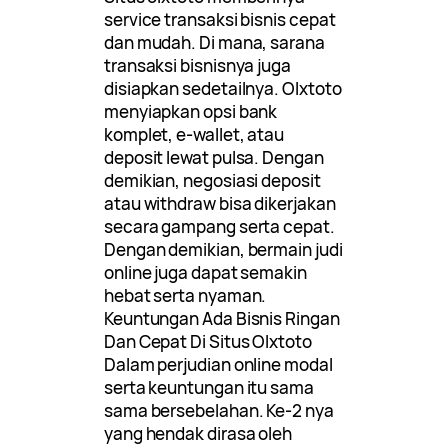
service transaksi bisnis cepat
dan mudah. Di mana, sarana
transaksi bisnisnya juga
disiapkan sedetailnya. Olxtoto
menyiapkan opsi bank
komplet, e-wallet, atau
deposit lewat pulsa. Dengan
demikian, negosiasi deposit
atau withdraw bisa dikerjakan
secara gampang serta cepat.
Dengan demikian, bermain judi
online juga dapat semakin
hebat serta nyaman.
Keuntungan Ada Bisnis Ringan
Dan Cepat Di Situs Olxtoto
Dalam perjudian online modal
serta keuntungan itu sama
sama bersebelahan. Ke-2 nya
yang hendak dirasa oleh