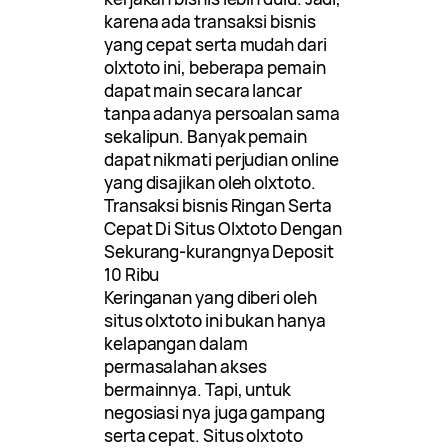
karena ada transaksi bisnis
yang cepat serta mudah dari
olxtoto ini, beberapa pemain
dapat main secara lancar
tanpa adanya persoalan sama
sekalipun. Banyak pemain
dapat nikmati perjudian online
yang disajikan oleh olxtoto.
Transaksi bisnis Ringan Serta
Cepat Di Situs Olxtoto Dengan
Sekurang-kurangnya Deposit
10 Ribu
Keringanan yang diberi oleh
situs olxtoto ini bukan hanya
kelapangan dalam
permasalahan akses
bermainnya. Tapi, untuk
negosiasi nya juga gampang
serta cepat. Situs olxtoto