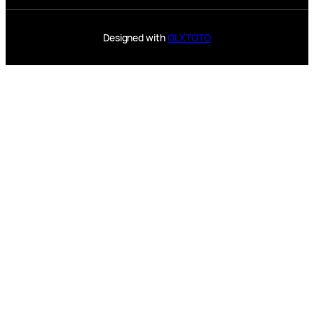
Designed with
OLXTOTO