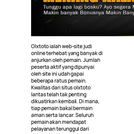
Olxtoto ialah web-site judi
online terhebat yang banyak di
anjurkan oleh pemain. Jumlah
peserta aktif yang dipunyai
oleh site ini udah gapai
beberapa ratus pemain.
Kwalitas dari situs olxtoto
lantas telah tak penting
dikuatirkan kembali. Di mana,
tiap pemain bakal bermain
aman serta lancar. Seluruh
pemain akan mendapat
pelayanan terunggul dari