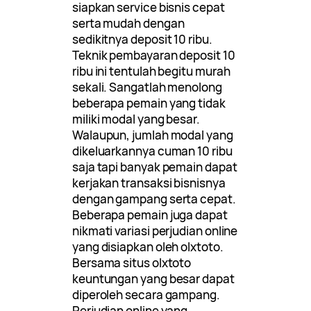
siapkan service bisnis cepat
serta mudah dengan
sedikitnya deposit 10 ribu.
Teknik pembayaran deposit 10
ribu ini tentulah begitu murah
sekali. Sangatlah menolong
beberapa pemain yang tidak
miliki modal yang besar.
Walaupun, jumlah modal yang
dikeluarkannya cuman 10 ribu
saja tapi banyak pemain dapat
kerjakan transaksi bisnisnya
dengan gampang serta cepat.
Beberapa pemain juga dapat
nikmati variasi perjudian online
yang disiapkan oleh olxtoto.
Bersama situs olxtoto
keuntungan yang besar dapat
diperoleh secara gampang.
Perjudian online yang