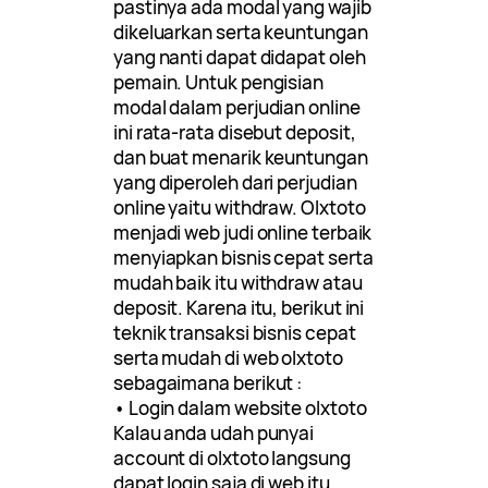
pastinya ada modal yang wajib
dikeluarkan serta keuntungan
yang nanti dapat didapat oleh
pemain. Untuk pengisian
modal dalam perjudian online
ini rata-rata disebut deposit,
dan buat menarik keuntungan
yang diperoleh dari perjudian
online yaitu withdraw. Olxtoto
menjadi web judi online terbaik
menyiapkan bisnis cepat serta
mudah baik itu withdraw atau
deposit. Karena itu, berikut ini
teknik transaksi bisnis cepat
serta mudah di web olxtoto
sebagaimana berikut :
• Login dalam website olxtoto
Kalau anda udah punyai
account di olxtoto langsung
dapat login saja di web itu.