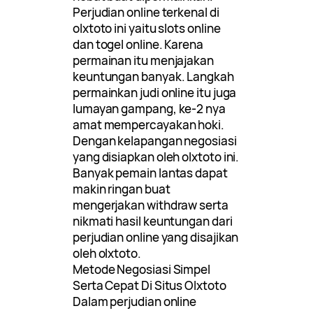
Perjudian online terkenal di
olxtoto ini yaitu slots online
dan togel online. Karena
permainan itu menjajakan
keuntungan banyak. Langkah
permainkan judi online itu juga
lumayan gampang, ke-2 nya
amat mempercayakan hoki.
Dengan kelapangan negosiasi
yang disiapkan oleh olxtoto ini.
Banyak pemain lantas dapat
makin ringan buat
mengerjakan withdraw serta
nikmati hasil keuntungan dari
perjudian online yang disajikan
oleh olxtoto.
Metode Negosiasi Simpel
Serta Cepat Di Situs Olxtoto
Dalam perjudian online