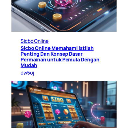
Sicbo Online
Sicbo Online Memahami Istilah
Penting Dan Konsep Dasar
Permainan untuk Pemula Dengan
Mudah
dw5oj