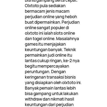
bisnis gampang serta cepat.
Olxtoto pula sediakan
bermacam jenis macam
perjudian online yang heboh
buat dipermainkan. Perjudian
online sangat populer di
olxtoto ini ialah slots online
dan togel online. Masalahnya
games itu menjajakan
keuntungan banyak. Teknik
permainkan judi online itu
lantas cukup ringan, ke-2 nya
begitu mempercayakan
peruntungan. Dengan
keringanan transaksi bisnis
yang disiapkan oleh olxtoto ini.
Banyak pemain lantas lebih
bisa gampang untuk lakukan
withdraw dan nikmati hasil
keuntungan dari perjudian