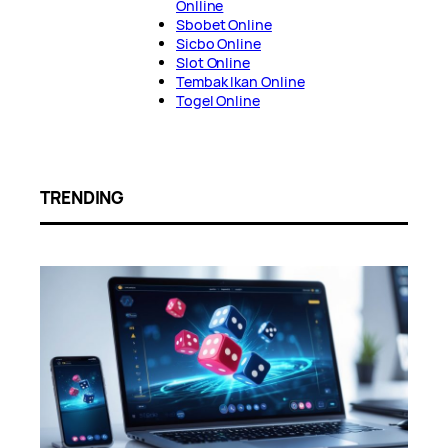
Onlline
Sbobet Online
Sicbo Online
Slot Online
Tembak Ikan Online
Togel Online
TRENDING