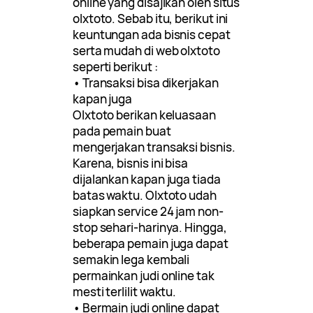
online yang disajikan oleh situs
olxtoto. Sebab itu, berikut ini
keuntungan ada bisnis cepat
serta mudah di web olxtoto
seperti berikut :
• Transaksi bisa dikerjakan
kapan juga
Olxtoto berikan keluasaan
pada pemain buat
mengerjakan transaksi bisnis.
Karena, bisnis ini bisa
dijalankan kapan juga tiada
batas waktu. Olxtoto udah
siapkan service 24 jam non-
stop sehari-harinya. Hingga,
beberapa pemain juga dapat
semakin lega kembali
permainkan judi online tak
mesti terlilit waktu.
• Bermain judi online dapat