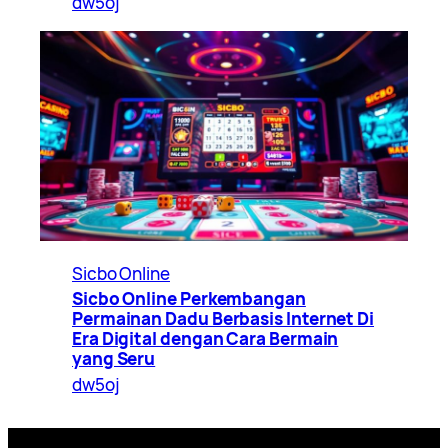
dw5oj
Sicbo Online
Sicbo Online Perkembangan
Permainan Dadu Berbasis Internet Di
Era Digital dengan Cara Bermain
yang Seru
dw5oj