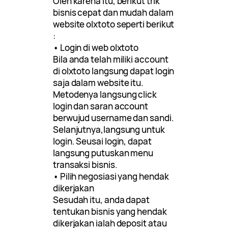
Oleh karena itu, berikut trik
bisnis cepat dan mudah dalam
website olxtoto seperti berikut
:
• Login di web olxtoto
Bila anda telah miliki account
di olxtoto langsung dapat login
saja dalam website itu.
Metodenya langsung click
login dan saran account
berwujud username dan sandi.
Selanjutnya,langsung untuk
login. Seusai login, dapat
langsung putuskan menu
transaksi bisnis.
• Pilih negosiasi yang hendak
dikerjakan
Sesudah itu, anda dapat
tentukan bisnis yang hendak
dikerjakan ialah deposit atau