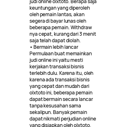
judi online olxtoto. Berapa saja
keuntungan yang diperoleh
oleh pemain lantas, akan
segera di bayar lunas oleh
beberapa pemain. Withdraw
nya cepat, kurang dari 3 menit
saja telah dapat diolah.
• Bermain lebih lancar
Permulaan buat memainkan
judi online ini yaitu mesti
kerjakan transaksi bisnis
terlebih dulu. Karena itu, oleh
karena ada transaksi bisnis
yang cepat dan mudah dari
olxtoto ini, beberapa pemain
dapat bermain secara lancar
tanpa kesusahan sama
sekalipun. Banyak pemain
dapat nikmati perjudian online
yang disiapkan oleh olxtoto.