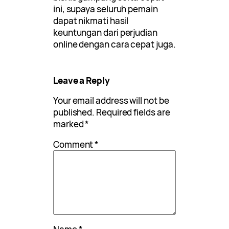
ini, supaya seluruh pemain
dapat nikmati hasil
keuntungan dari perjudian
online dengan cara cepat juga.
Leave a Reply
Your email address will not be
published.
Required fields are
marked
*
Comment
*