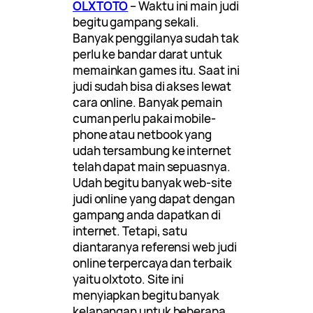
OLXTOTO
– Waktu ini main judi
begitu gampang sekali.
Banyak penggilanya sudah tak
perlu ke bandar darat untuk
memainkan games itu. Saat ini
judi sudah bisa di akses lewat
cara online. Banyak pemain
cuman perlu pakai mobile-
phone atau netbook yang
udah tersambung ke internet
telah dapat main sepuasnya.
Udah begitu banyak web-site
judi online yang dapat dengan
gampang anda dapatkan di
internet. Tetapi, satu
diantaranya referensi web judi
online terpercaya dan terbaik
yaitu olxtoto. Site ini
menyiapkan begitu banyak
kelapangan untuk beberapa