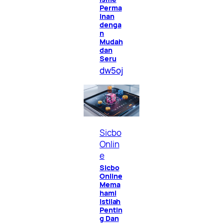
Perma
inan
denga
n
Mudah
dan
Seru
dw5oj
Sicbo
Onlin
e
Sicbo
Online
Mema
hami
Istilah
Pentin
g Dan