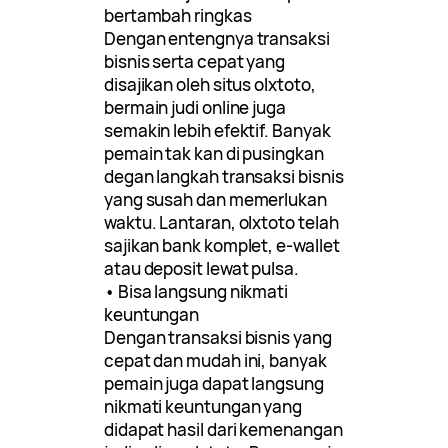
bertambah ringkas
Dengan entengnya transaksi
bisnis serta cepat yang
disajikan oleh situs olxtoto,
bermain judi online juga
semakin lebih efektif. Banyak
pemain tak kan di pusingkan
degan langkah transaksi bisnis
yang susah dan memerlukan
waktu. Lantaran, olxtoto telah
sajikan bank komplet, e-wallet
atau deposit lewat pulsa.
• Bisa langsung nikmati
keuntungan
Dengan transaksi bisnis yang
cepat dan mudah ini, banyak
pemain juga dapat langsung
nikmati keuntungan yang
didapat hasil dari kemenangan