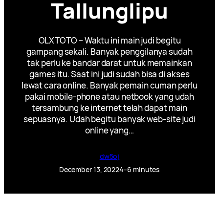
Tallunglipu
OLXTOTO – Waktu ini main judi begitu
gampang sekali. Banyak penggilanya sudah
tak perlu ke bandar darat untuk memainkan
games itu. Saat ini judi sudah bisa di akses
lewat cara online. Banyak pemain cuman perlu
pakai mobile-phone atau netbook yang udah
tersambung ke internet telah dapat main
sepuasnya. Udah begitu banyak web-site judi
online yang…
dw5oj
December 13, 2022
4–6 minutes