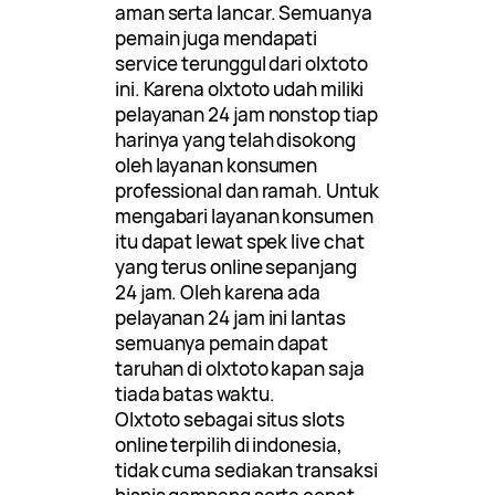
aman serta lancar. Semuanya
pemain juga mendapati
service terunggul dari olxtoto
ini. Karena olxtoto udah miliki
pelayanan 24 jam nonstop tiap
harinya yang telah disokong
oleh layanan konsumen
professional dan ramah. Untuk
mengabari layanan konsumen
itu dapat lewat spek live chat
yang terus online sepanjang
24 jam. Oleh karena ada
pelayanan 24 jam ini lantas
semuanya pemain dapat
taruhan di olxtoto kapan saja
tiada batas waktu.
Olxtoto sebagai situs slots
online terpilih di indonesia,
tidak cuma sediakan transaksi