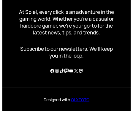
At Spiel, every click is an adventure in the
gaming world. Whether you’re a casual or
hardcore gamer, we’re your go-to for the
latest news, tips, and trends.
Subscribe to our newsletters. We’ll keep
you in the loop.
Facebook
Instagram
TikTok
Mastodon
YouTube
X
Twitch
Designed with
OLXTOTO