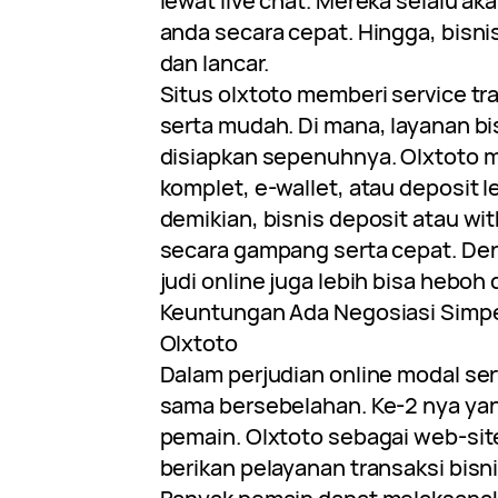
lewat live chat. Mereka selalu a
anda secara cepat. Hingga, bisnis
dan lancar.
Situs olxtoto memberi service tr
serta mudah. Di mana, layanan bi
disiapkan sepenuhnya. Olxtoto 
komplet, e-wallet, atau deposit 
demikian, bisnis deposit atau wi
secara gampang serta cepat. De
judi online juga lebih bisa heboh
Keuntungan Ada Negosiasi Simpe
Olxtoto
Dalam perjudian online modal se
sama bersebelahan. Ke-2 nya yan
pemain. Olxtoto sebagai web-site
berikan pelayanan transaksi bisn