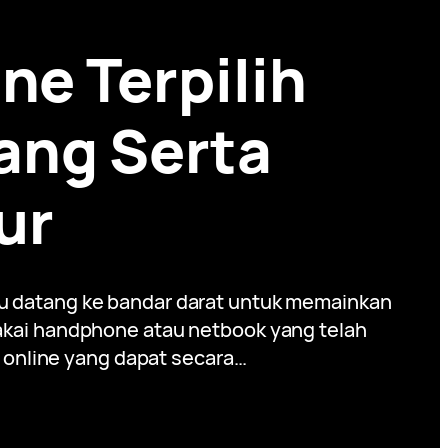
ne Terpilih
ang Serta
ur
rlu datang ke bandar darat untuk memainkan
 pakai handphone atau netbook yang telah
i online yang dapat secara…