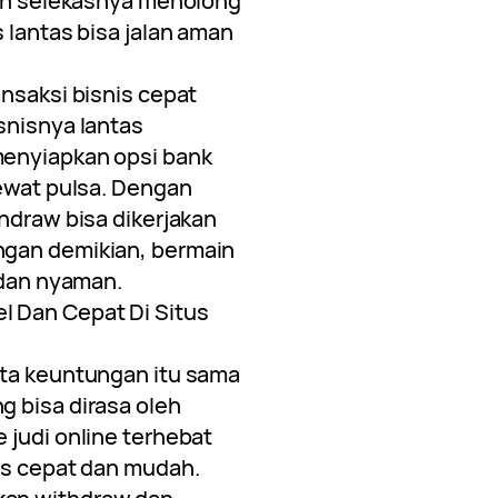
kan selekasnya menolong
 lantas bisa jalan aman
ansaksi bisnis cepat
snisnya lantas
menyiapkan opsi bank
lewat pulsa. Dengan
thdraw bisa dikerjakan
ngan demikian, bermain
 dan nyaman.
l Dan Cepat Di Situs
rta keuntungan itu sama
g bisa dirasa oleh
 judi online terhebat
is cepat dan mudah.