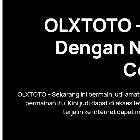
OLXTOTO – 
Dengan N
C
OLXTOTO – Sekarang ini bermain judi amat 
permainan itu. Kini judi dapat di akses
terjalin ke internet dapat