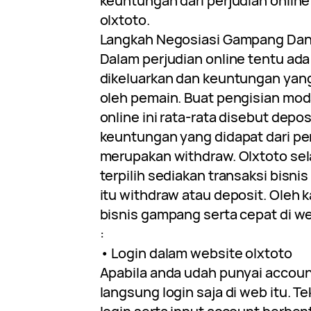
keuntungan dari perjudian online
olxtoto.
Langkah Negosiasi Gampang Dan 
Dalam perjudian online tentu ad
dikeluarkan dan keuntungan yang
oleh pemain. Buat pengisian mod
online ini rata-rata disebut depo
keuntungan yang didapat dari per
merupakan withdraw. Olxtoto sela
terpilih sediakan transaksi bisni
itu withdraw atau deposit. Oleh k
bisnis gampang serta cepat di web
:
• Login dalam website olxtoto
Apabila anda udah punyai account
langsung login saja di web itu. T