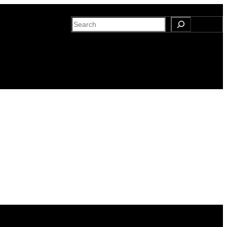
S
e
a
r
c
h