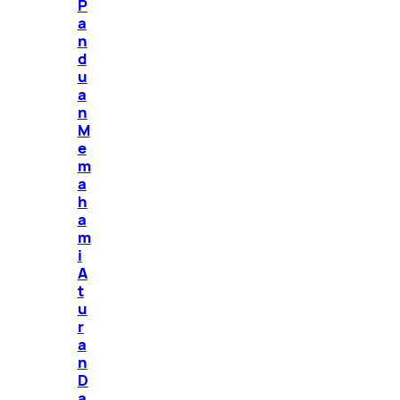
P
a
n
d
u
a
n
M
e
m
a
h
a
m
i
A
t
u
r
a
n
D
a