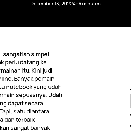
December 13, 2022
4–6 minutes
di sangatlah simpel
ak perlu datang ke
ainan itu. Kini judi
online. Banyak pemain
au notebook yang udah
ermain sepuasnya. Udah
ang dapat secara
Tapi, satu diantara
ya dan terbaik
akan sangat banyak