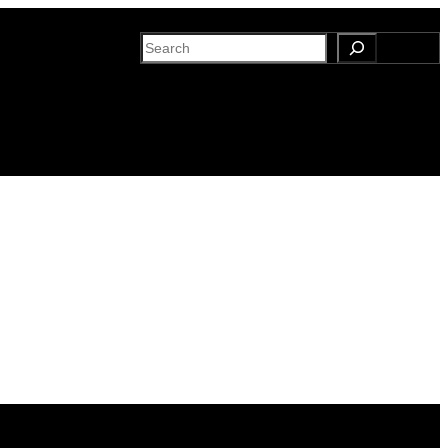
S
e
a
r
c
h