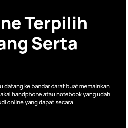
ne Terpilih
ang Serta
e
rlu datang ke bandar darat buat memainkan
lu pakai handphone atau notebook yang udah
di online yang dapat secara…