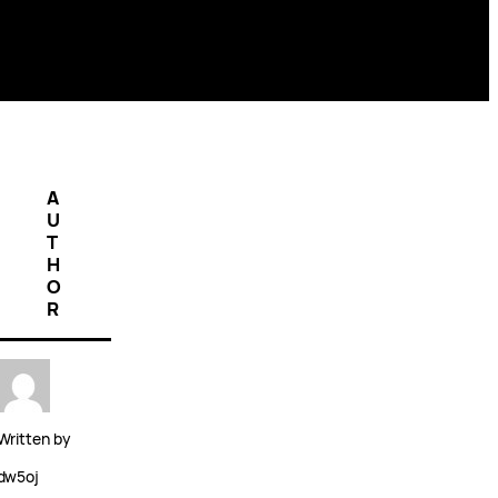
A
U
T
H
O
R
Written by
dw5oj