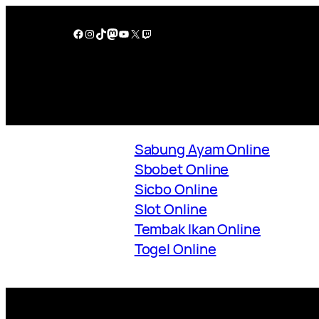
Skip
to
Facebook
Instagram
TikTok
Mastodon
YouTube
X
Twitch
content
Sabung Ayam Online
Sbobet Online
Sicbo Online
Slot Online
Tembak Ikan Online
Togel Online