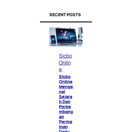
RECENT POSTS
Sicbo
Onlin
e
Sicbo
Online
Menge
nal
Sejara
h Dan
Perke
mbang
an
Perma
inan
Dadu