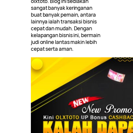
olxtoto. Blog ini sediakan
sangat banyak keringanan
buat banyak pemain, antara
lainnya ialah transaksi bisnis
cepat dan mudah. Dengan
kelapangan bisnis ini, bermain
judi online lantas makin lebih
cepat serta aman.