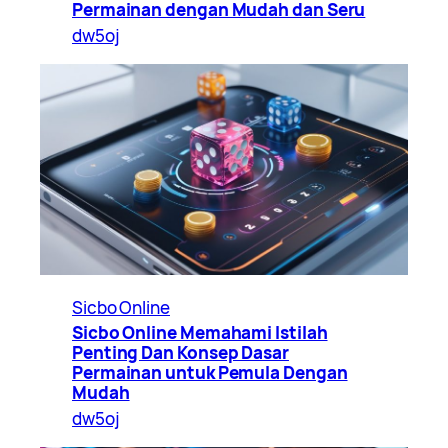
Permainan dengan Mudah dan Seru
dw5oj
Sicbo Online
Sicbo Online Memahami Istilah
Penting Dan Konsep Dasar
Permainan untuk Pemula Dengan
Mudah
dw5oj