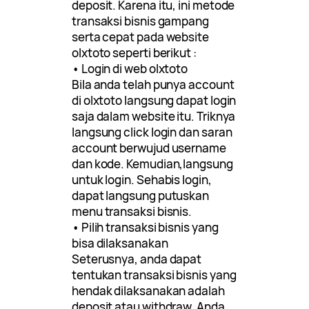
deposit. Karena itu, ini metode
transaksi bisnis gampang
serta cepat pada website
olxtoto seperti berikut :
• Login di web olxtoto
Bila anda telah punya account
di olxtoto langsung dapat login
saja dalam website itu. Triknya
langsung click login dan saran
account berwujud username
dan kode. Kemudian,langsung
untuk login. Sehabis login,
dapat langsung putuskan
menu transaksi bisnis.
• Pilih transaksi bisnis yang
bisa dilaksanakan
Seterusnya, anda dapat
tentukan transaksi bisnis yang
hendak dilaksanakan adalah
deposit atau withdraw. Anda