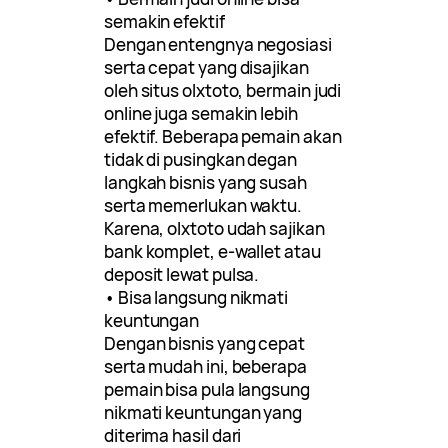
semakin efektif
Dengan entengnya negosiasi
serta cepat yang disajikan
oleh situs olxtoto, bermain judi
online juga semakin lebih
efektif. Beberapa pemain akan
tidak di pusingkan degan
langkah bisnis yang susah
serta memerlukan waktu.
Karena, olxtoto udah sajikan
bank komplet, e-wallet atau
deposit lewat pulsa.
• Bisa langsung nikmati
keuntungan
Dengan bisnis yang cepat
serta mudah ini, beberapa
pemain bisa pula langsung
nikmati keuntungan yang
diterima hasil dari