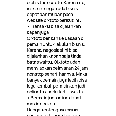
oleh situs olxtoto. Karena itu,
ini keuntungan ada bisnis
cepat dan mudah pada
website olxtoto berikut ini :
• Transaksi bisa dijalankan
kapan juga
Olxtoto berikan keluasaan di
pemain untuk lakukan bisnis.
Karena, negosiasi ini bisa
dijalankan kapan saja tiada
batas waktu. Olxtoto udah
menyiapkan pelayanan 24 jam
nonstop sehari-harinya. Maka,
banyak pemain juga lebih bisa
lega kembali permainkan judi
online tak perlu terlilit waktu.
• Bermain judi online dapat
makin ringkas
Dengan entengnya bisnis
serta cepat yang disajikan