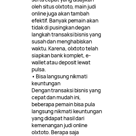
oleh situs olxtoto, main judi
online juga akan tambah
efektif. Banyak pemain akan
tidak di pusingkan degan
langkah transaksi bisnis yang
susah dan menghabiskan
waktu. Karena, olxtoto telah
siapkan bank komplet, e-
wallet atau deposit lewat
pulsa.
• Bisa langsung nikmati
keuntungan
Dengan transaksi bisnis yang
cepat dan mudah ini,
beberapa pemain bisa pula
langsung nikmati keuntungan
yang didapat hasil dari
kemenangan judi online
olxtoto. Berapa saja