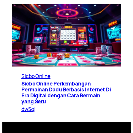
Sicbo Online
Sicbo Online Perkembangan
Permainan Dadu Berbasis Internet Di
Era Digital dengan Cara Bermain
yang Seru
dw5oj