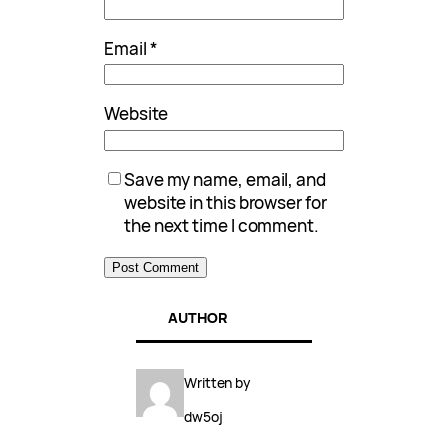
Email
*
Website
Save my name, email, and
website in this browser for
the next time I comment.
AUTHOR
Written by
dw5oj