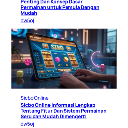
Penting Dan Konsep Dasar
Permainan untuk Pemula Dengan
Mudah
dw5oj
Sicbo Online
Sicbo Online Informasi Lengkap
Tentang Fitur Dan Sistem Permainan
Seru dan Mudah Dimengerti
dw5oj