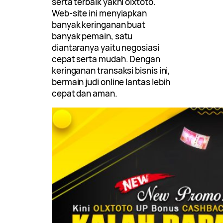
serta terbaik yakni olxtoto.
Web-site ini menyiapkan
banyak keringanan buat
banyak pemain, satu
diantaranya yaitu negosiasi
cepat serta mudah. Dengan
keringanan transaksi bisnis ini,
bermain judi online lantas lebih
cepat dan aman.