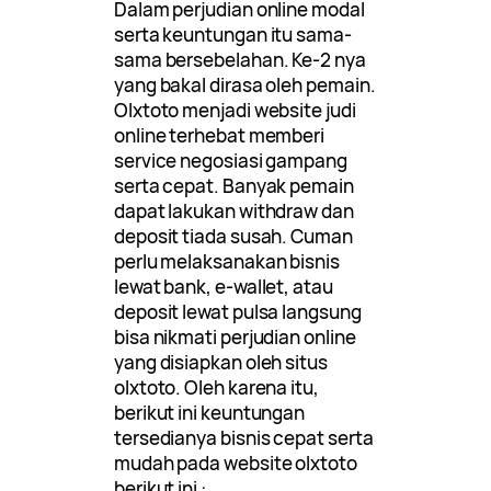
Dalam perjudian online modal
serta keuntungan itu sama-
sama bersebelahan. Ke-2 nya
yang bakal dirasa oleh pemain.
Olxtoto menjadi website judi
online terhebat memberi
service negosiasi gampang
serta cepat. Banyak pemain
dapat lakukan withdraw dan
deposit tiada susah. Cuman
perlu melaksanakan bisnis
lewat bank, e-wallet, atau
deposit lewat pulsa langsung
bisa nikmati perjudian online
yang disiapkan oleh situs
olxtoto. Oleh karena itu,
berikut ini keuntungan
tersedianya bisnis cepat serta
mudah pada website olxtoto
berikut ini :