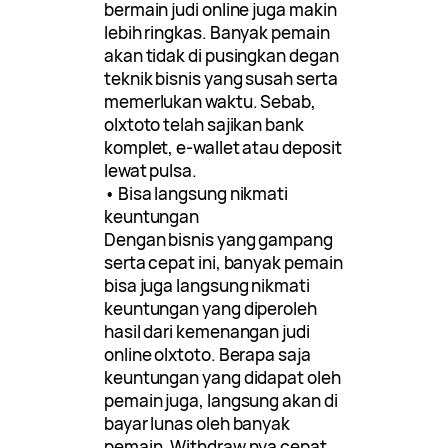
bermain judi online juga makin
lebih ringkas. Banyak pemain
akan tidak di pusingkan degan
teknik bisnis yang susah serta
memerlukan waktu. Sebab,
olxtoto telah sajikan bank
komplet, e-wallet atau deposit
lewat pulsa.
• Bisa langsung nikmati
keuntungan
Dengan bisnis yang gampang
serta cepat ini, banyak pemain
bisa juga langsung nikmati
keuntungan yang diperoleh
hasil dari kemenangan judi
online olxtoto. Berapa saja
keuntungan yang didapat oleh
pemain juga, langsung akan di
bayar lunas oleh banyak
pemain. Withdraw nya cepat,