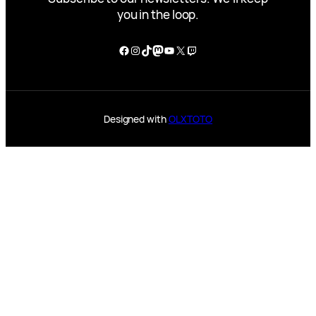
you in the loop.
Facebook
Instagram
TikTok
Mastodon
YouTube
X
Twitch
Designed with
OLXTOTO