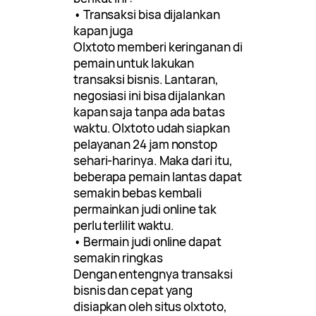
• Transaksi bisa dijalankan
kapan juga
Olxtoto memberi keringanan di
pemain untuk lakukan
transaksi bisnis. Lantaran,
negosiasi ini bisa dijalankan
kapan saja tanpa ada batas
waktu. Olxtoto udah siapkan
pelayanan 24 jam nonstop
sehari-harinya. Maka dari itu,
beberapa pemain lantas dapat
semakin bebas kembali
permainkan judi online tak
perlu terlilit waktu.
• Bermain judi online dapat
semakin ringkas
Dengan entengnya transaksi
bisnis dan cepat yang
disiapkan oleh situs olxtoto,