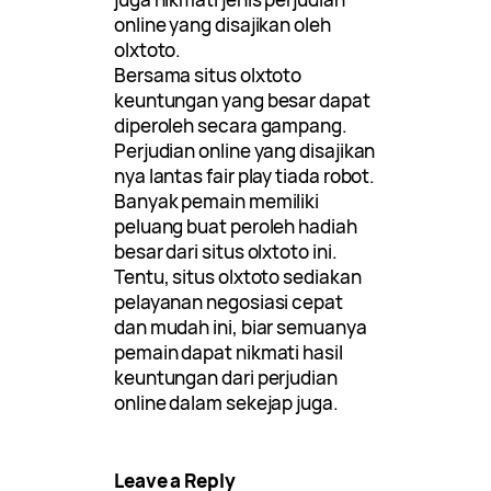
online yang disajikan oleh
olxtoto.
Bersama situs olxtoto
keuntungan yang besar dapat
diperoleh secara gampang.
Perjudian online yang disajikan
nya lantas fair play tiada robot.
Banyak pemain memiliki
peluang buat peroleh hadiah
besar dari situs olxtoto ini.
Tentu, situs olxtoto sediakan
pelayanan negosiasi cepat
dan mudah ini, biar semuanya
pemain dapat nikmati hasil
keuntungan dari perjudian
online dalam sekejap juga.
Leave a Reply