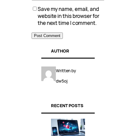
Save my name, email, and
website in this browser for
the next time I comment.
AUTHOR
Written by
dw5oj
RECENT POSTS