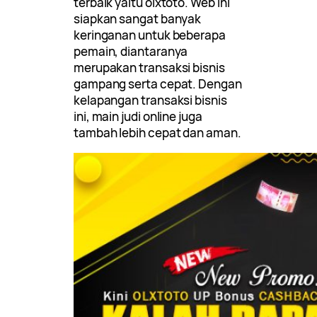
terbaik yaitu olxtoto. Web ini
siapkan sangat banyak
keringanan untuk beberapa
pemain, diantaranya
merupakan transaksi bisnis
gampang serta cepat. Dengan
kelapangan transaksi bisnis
ini, main judi online juga
tambah lebih cepat dan aman.