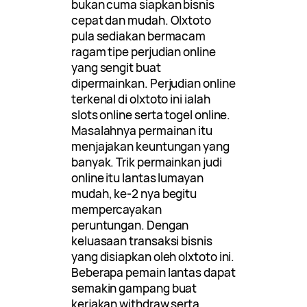
bukan cuma siapkan bisnis
cepat dan mudah. Olxtoto
pula sediakan bermacam
ragam tipe perjudian online
yang sengit buat
dipermainkan. Perjudian online
terkenal di olxtoto ini ialah
slots online serta togel online.
Masalahnya permainan itu
menjajakan keuntungan yang
banyak. Trik permainkan judi
online itu lantas lumayan
mudah, ke-2 nya begitu
mempercayakan
peruntungan. Dengan
keluasaan transaksi bisnis
yang disiapkan oleh olxtoto ini.
Beberapa pemain lantas dapat
semakin gampang buat
kerjakan withdraw serta