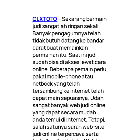
OLXTOTO
– Sekarang bermain
judi sangatlah ringan sekali.
Banyak pengagumnya telah
tidak butuh datang ke bandar
darat buat memainkan
permainan itu. Saat ini judi
sudah bisa di akses lewat cara
online. Beberapa pemain perlu
pakai mobile-phone atau
netbook yang telah
tersambung ke internet telah
dapat main sepuasnya. Udah
sangat banyak web judi online
yang dapat secara mudah
anda temui di internet. Tetapi,
salah satunya saran web-site
judi online terpercaya serta