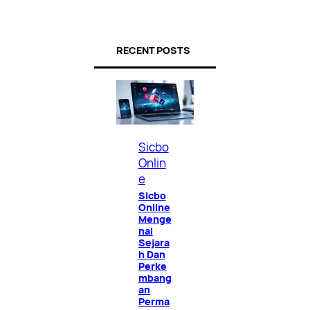
RECENT POSTS
Sicbo
Onlin
e
Sicbo
Online
Menge
nal
Sejara
h Dan
Perke
mbang
an
Perma