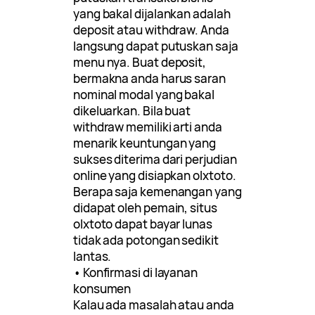
yang bakal dijalankan adalah
deposit atau withdraw. Anda
langsung dapat putuskan saja
menu nya. Buat deposit,
bermakna anda harus saran
nominal modal yang bakal
dikeluarkan. Bila buat
withdraw memiliki arti anda
menarik keuntungan yang
sukses diterima dari perjudian
online yang disiapkan olxtoto.
Berapa saja kemenangan yang
didapat oleh pemain, situs
olxtoto dapat bayar lunas
tidak ada potongan sedikit
lantas.
• Konfirmasi di layanan
konsumen
Kalau ada masalah atau anda