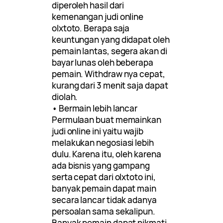
diperoleh hasil dari
kemenangan judi online
olxtoto. Berapa saja
keuntungan yang didapat oleh
pemain lantas, segera akan di
bayar lunas oleh beberapa
pemain. Withdraw nya cepat,
kurang dari 3 menit saja dapat
diolah.
• Bermain lebih lancar
Permulaan buat memainkan
judi online ini yaitu wajib
melakukan negosiasi lebih
dulu. Karena itu, oleh karena
ada bisnis yang gampang
serta cepat dari olxtoto ini,
banyak pemain dapat main
secara lancar tidak adanya
persoalan sama sekalipun.
Banyak pemain dapat nikmati