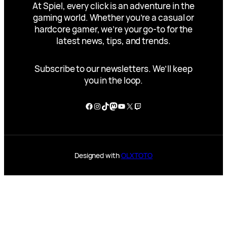
At Spiel, every click is an adventure in the
gaming world. Whether you’re a casual or
hardcore gamer, we’re your go-to for the
latest news, tips, and trends.
Subscribe to our newsletters. We’ll keep
you in the loop.
Facebook
Instagram
TikTok
Mastodon
YouTube
X
Twitch
Designed with
OLXTOTO