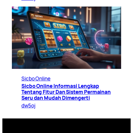
Sicbo Online
Sicbo Online Informasi Lengkap
Tentang Fitur Dan Sistem Permainan
Seru dan Mudah Dimengerti
dw5oj