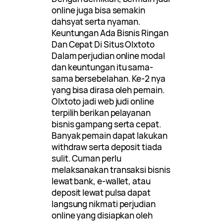
online juga bisa semakin
dahsyat serta nyaman.
Keuntungan Ada Bisnis Ringan
Dan Cepat Di Situs Olxtoto
Dalam perjudian online modal
dan keuntungan itu sama-
sama bersebelahan. Ke-2 nya
yang bisa dirasa oleh pemain.
Olxtoto jadi web judi online
terpilih berikan pelayanan
bisnis gampang serta cepat.
Banyak pemain dapat lakukan
withdraw serta deposit tiada
sulit. Cuman perlu
melaksanakan transaksi bisnis
lewat bank, e-wallet, atau
deposit lewat pulsa dapat
langsung nikmati perjudian
online yang disiapkan oleh