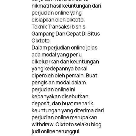
nikmati hasil keuntungan dari
perjudian online yang
disiapkan oleh olxtoto.
Teknik Transaksi bisnis
Gampang Dan Cepat Di Situs
Olxtoto
Dalam perjudian online jelas
ada modal yang perlu
dikeluarkan dan keuntungan
yang kedepannya bakal
diperoleh oleh pemain. Buat
pengisian modal dalam
perjudian online ini
kebanyakan disebutkan
deposit, dan buat menarik
keuntungan yang diterima dari
perjudian online merupakan
withdraw. Olxtoto selaku blog
judi online terunggul