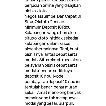
perjudian online yang disajikan
oleh olxtoto.
Negosiasi Simpel Dan Cepat Di
Situs Olxtoto Dengan
Minimum Deposit 10 Ribu
Kelapangan yang diberi oleh
situs olxtoto ini tidak sekedar
kelapangan dalam kasus
akses bermainnya. Tapi, buat
bisnis nya lantas cepat serta
mudah. Situs olxtoto sediakan
pelayanan bisnis cepat serta
mudah dengan sedikitnya
deposit 10 ribu. Model
pembayaran deposit 10 ribu ini
tentulah benar-benar murah
sekali. Amat menolong banyak
pemain yang tak mempunyai
modal yang besar. Biarpun,