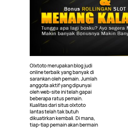
Olxtoto merupakan blog judi
online terbaik yang banyak di
sarankan oleh pemain. Jumlah
anggota aktif yang dipunyai
oleh web-site ini telah gapai
beberapa ratus pemain.
Kualitas dari situs olxtoto
lantas telah tak butuh
dikuatirkan kembali. Di mana,
tiap-tiap pemain akan bermain