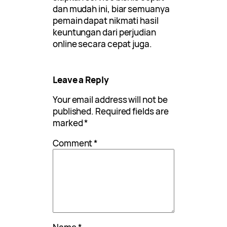
dan mudah ini, biar semuanya
pemain dapat nikmati hasil
keuntungan dari perjudian
online secara cepat juga.
Leave a Reply
Your email address will not be
published.
Required fields are
marked
*
Comment
*