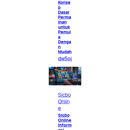
Konse
p
Dasar
Perma
inan
untuk
Pemul
a
Denga
n
Mudah
dw5oj
Sicbo
Onlin
e
Sicbo
Online
Inform
asi