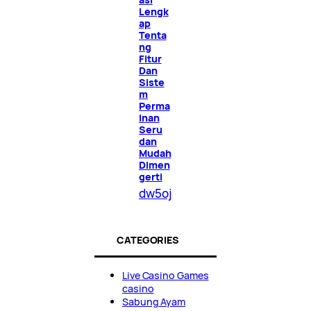
Lengk
ap
Tenta
ng
Fitur
Dan
Siste
m
Perma
inan
Seru
dan
Mudah
Dimen
gerti
dw5oj
CATEGORIES
Live Casino Games
casino
Sabung Ayam