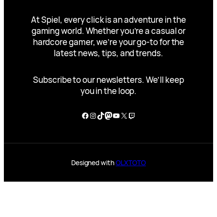
At Spiel, every click is an adventure in the
gaming world. Whether you’re a casual or
hardcore gamer, we’re your go-to for the
latest news, tips, and trends.
Subscribe to our newsletters. We’ll keep
you in the loop.
Facebook
Instagram
TikTok
Mastodon
YouTube
X
Twitch
Designed with
OLXTOTO