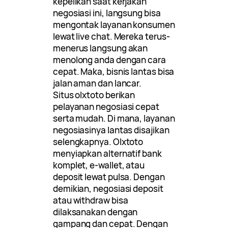
kepelikan saat kerjakan
negosiasi ini, langsung bisa
mengontak layanan konsumen
lewat live chat. Mereka terus-
menerus langsung akan
menolong anda dengan cara
cepat. Maka, bisnis lantas bisa
jalan aman dan lancar.
Situs olxtoto berikan
pelayanan negosiasi cepat
serta mudah. Di mana, layanan
negosiasinya lantas disajikan
selengkapnya. Olxtoto
menyiapkan alternatif bank
komplet, e-wallet, atau
deposit lewat pulsa. Dengan
demikian, negosiasi deposit
atau withdraw bisa
dilaksanakan dengan
gampang dan cepat. Dengan