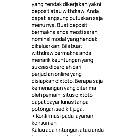
yang hendak dikerjakan yakni
deposit atau withdraw. Anda
dapat langsung putuskan saja
menu nya. Buat deposit,
bermakna anda mesti saran
nominal modal yang hendak
dikeluarkan. Bila buat
withdraw bermakna anda
menarik keuntungan yang
sukses diperoleh dari
perjudian online yang
disiapkan olxtoto. Berapa saja
kemenangan yang diterima
oleh pemain, situs olxtoto
dapat bayar lunas tanpa
potongan sedikit juga.
• Konfirmasi pada layanan
konsumen
Kalau ada rintangan atau anda