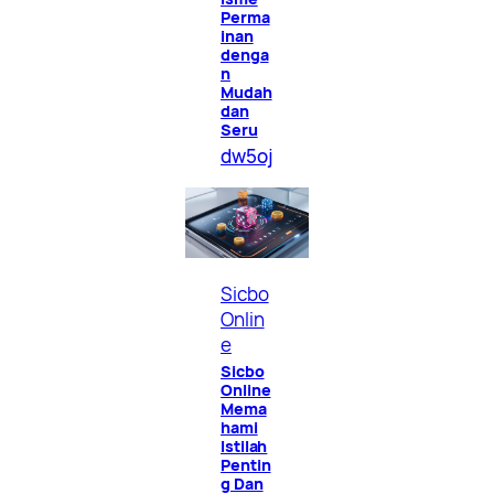
Perma
inan
denga
n
Mudah
dan
Seru
dw5oj
Sicbo
Onlin
e
Sicbo
Online
Mema
hami
Istilah
Pentin
g Dan