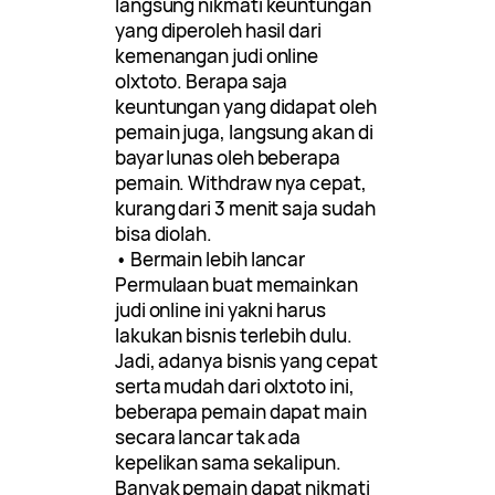
langsung nikmati keuntungan
yang diperoleh hasil dari
kemenangan judi online
olxtoto. Berapa saja
keuntungan yang didapat oleh
pemain juga, langsung akan di
bayar lunas oleh beberapa
pemain. Withdraw nya cepat,
kurang dari 3 menit saja sudah
bisa diolah.
• Bermain lebih lancar
Permulaan buat memainkan
judi online ini yakni harus
lakukan bisnis terlebih dulu.
Jadi, adanya bisnis yang cepat
serta mudah dari olxtoto ini,
beberapa pemain dapat main
secara lancar tak ada
kepelikan sama sekalipun.
Banyak pemain dapat nikmati