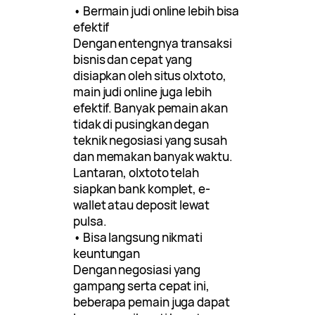
• Bermain judi online lebih bisa
efektif
Dengan entengnya transaksi
bisnis dan cepat yang
disiapkan oleh situs olxtoto,
main judi online juga lebih
efektif. Banyak pemain akan
tidak di pusingkan degan
teknik negosiasi yang susah
dan memakan banyak waktu.
Lantaran, olxtoto telah
siapkan bank komplet, e-
wallet atau deposit lewat
pulsa.
• Bisa langsung nikmati
keuntungan
Dengan negosiasi yang
gampang serta cepat ini,
beberapa pemain juga dapat