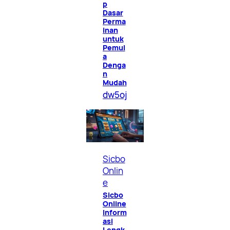
p
Dasar
Perma
inan
untuk
Pemul
a
Denga
n
Mudah
dw5oj
Sicbo
Onlin
e
Sicbo
Online
Inform
asi
Lengk