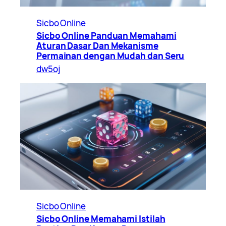
Sicbo Online
Sicbo Online Panduan Memahami
Aturan Dasar Dan Mekanisme
Permainan dengan Mudah dan Seru
dw5oj
Sicbo Online
Sicbo Online Memahami Istilah