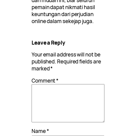
dan mudah ini, biar seluruh
pemain dapat nikmati hasil
keuntungan dari perjudian
online dalam sekejap juga.
Leave a Reply
Your email address will not be
published.
Required fields are
marked
*
Comment
*
Name
*