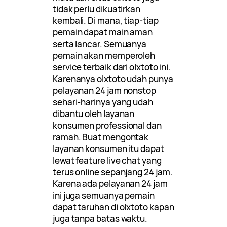
tidak perlu dikuatirkan
kembali. Di mana, tiap-tiap
pemain dapat main aman
serta lancar. Semuanya
pemain akan memperoleh
service terbaik dari olxtoto ini.
Karenanya olxtoto udah punya
pelayanan 24 jam nonstop
sehari-harinya yang udah
dibantu oleh layanan
konsumen professional dan
ramah. Buat mengontak
layanan konsumen itu dapat
lewat feature live chat yang
terus online sepanjang 24 jam.
Karena ada pelayanan 24 jam
ini juga semuanya pemain
dapat taruhan di olxtoto kapan
juga tanpa batas waktu.