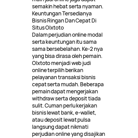
semakin hebat serta nyaman.
Keuntungan Tersedianya
Bisnis Ringan Dan Cepat Di
Situs Olxtoto
Dalam perjudian online modal
serta keuntungan itu sama
sama bersebelahan. Ke-2 nya
yang bisa dirasa oleh pemain.
Olxtoto menjadi web judi
online terpilih berikan
pelayanan transaksi bisnis
cepat serta mudah. Beberapa
pemain dapat mengerjakan
withdraw serta deposit tiada
sulit. Cuman perlu kerjakan
bisnis lewat bank, e-wallet,
atau deposit lewat pulsa
langsung dapat nikmati
perjudian online yang disajikan