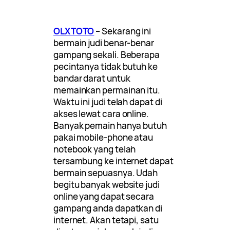
OLXTOTO
– Sekarang ini
bermain judi benar-benar
gampang sekali. Beberapa
pecintanya tidak butuh ke
bandar darat untuk
memainkan permainan itu.
Waktu ini judi telah dapat di
akses lewat cara online.
Banyak pemain hanya butuh
pakai mobile-phone atau
notebook yang telah
tersambung ke internet dapat
bermain sepuasnya. Udah
begitu banyak website judi
online yang dapat secara
gampang anda dapatkan di
internet. Akan tetapi, satu