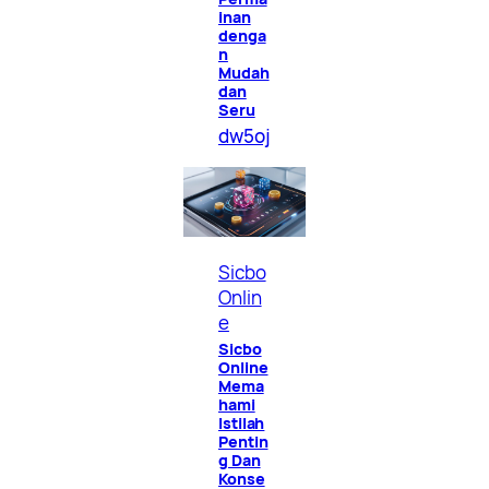
inan
denga
n
Mudah
dan
Seru
dw5oj
Sicbo
Onlin
e
Sicbo
Online
Mema
hami
Istilah
Pentin
g Dan
Konse