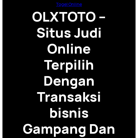
Togel Online
OLXTOTO –
Situs Judi
Online
Terpilih
Dengan
Transaksi
bisnis
Gampang Dan