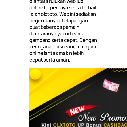
diantara rujukan web judi
online terpercaya serta terbaik
ialah olxtoto. Web ini sediakan
begitu banyak kelapangan
buat beberapa pemain,
diantaranya yakni bisnis
gampang serta cepat. Dengan
keringanan bisnis ini, main judi
online lantas makin lebih
cepat serta aman.