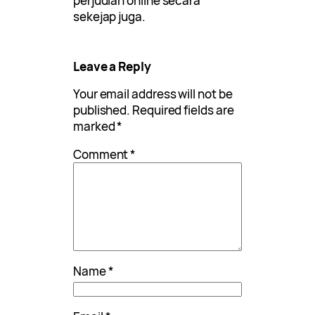
perjudian online secara
sekejap juga.
Leave a Reply
Your email address will not be
published.
Required fields are
marked
*
Comment
*
Name
*