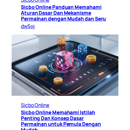
Sicbo Online Panduan Memahami
Aturan Dasar Dan Mekanisme
Permainan dengan Mudah dan Seru
dw5oj
Sicbo Online
Sicbo Online Memahami Istilah
Penting Dan Konsep Dasar
Permainan untuk Pemula Dengan
Mudah