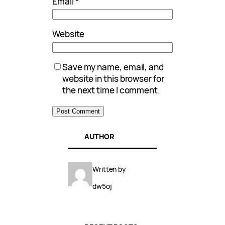
Email
*
Website
Save my name, email, and
website in this browser for
the next time I comment.
AUTHOR
Written by
dw5oj