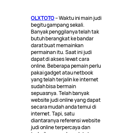
OLXTOTO
– Waktu ini main judi
begitu gampang sekali.
Banyak penggilanya telah tak
butuh berangkat ke bandar
darat buat memainkan
permainan itu. Saat ini judi
dapat di akses lewat cara
online. Beberapa pemain perlu
pakai gadget atau netbook
yang telah terjalin ke internet
sudah bisa bermain
sepuasnya. Telah banyak
website judi online yang dapat
secara mudah anda temui di
internet. Tapi, satu
diantaranya referensi website
judi online terpercaya dan