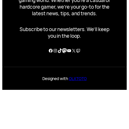
gaming world. Whether you’re a casual or
hardcore gamer, we’re your go-to for the
latest news, tips, and trends.
Subscribe to our newsletters. We’ll keep
you in the loop.
Facebook
Instagram
TikTok
Mastodon
YouTube
X
Twitch
Designed with
OLXTOTO