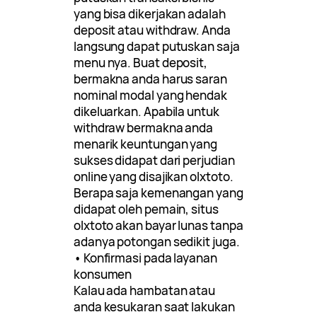
yang bisa dikerjakan adalah
deposit atau withdraw. Anda
langsung dapat putuskan saja
menu nya. Buat deposit,
bermakna anda harus saran
nominal modal yang hendak
dikeluarkan. Apabila untuk
withdraw bermakna anda
menarik keuntungan yang
sukses didapat dari perjudian
online yang disajikan olxtoto.
Berapa saja kemenangan yang
didapat oleh pemain, situs
olxtoto akan bayar lunas tanpa
adanya potongan sedikit juga.
• Konfirmasi pada layanan
konsumen
Kalau ada hambatan atau
anda kesukaran saat lakukan