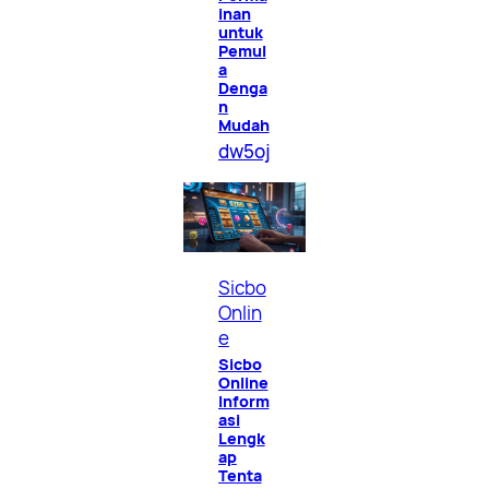
inan
untuk
Pemul
a
Denga
n
Mudah
dw5oj
Sicbo
Onlin
e
Sicbo
Online
Inform
asi
Lengk
ap
Tenta