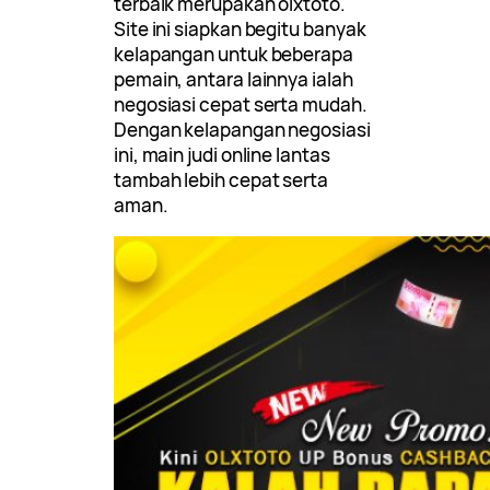
terbaik merupakan olxtoto.
Site ini siapkan begitu banyak
kelapangan untuk beberapa
pemain, antara lainnya ialah
negosiasi cepat serta mudah.
Dengan kelapangan negosiasi
ini, main judi online lantas
tambah lebih cepat serta
aman.