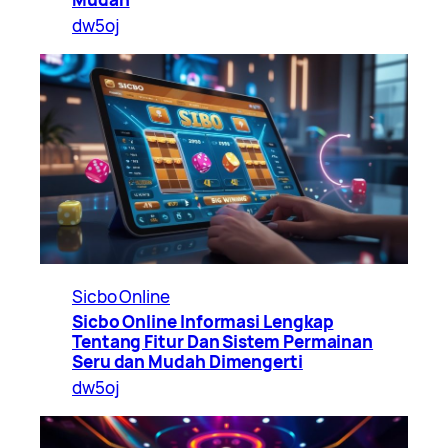
dw5oj
Sicbo Online
Sicbo Online Informasi Lengkap
Tentang Fitur Dan Sistem Permainan
Seru dan Mudah Dimengerti
dw5oj