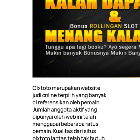
Olxtoto merupakan website
judi online terpilih yang banyak
di referensikan oleh pemain.
Jumlah anggota aktif yang
dipunyai oleh web ini telah
menggapai beberapa ratus
pemain. Kualitas dari situs
olxtoto lantas telah tak butuh