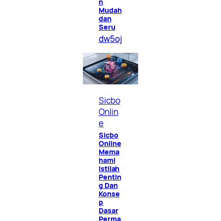
n
Mudah
dan
Seru
dw5oj
Sicbo
Onlin
e
Sicbo
Online
Mema
hami
Istilah
Pentin
g Dan
Konse
p
Dasar
Perma