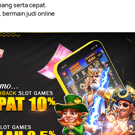
pang serta cepat.
 bermain judi online