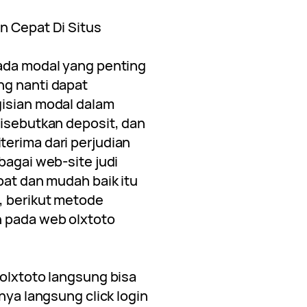
n Cepat Di Situs
 ada modal yang penting
ng nanti dapat
gisian modal dalam
disebutkan deposit, dan
terima dari perjudian
bagai web-site judi
pat dan mudah baik itu
, berikut metode
h pada web olxtoto
 olxtoto langsung bisa
hnya langsung click login