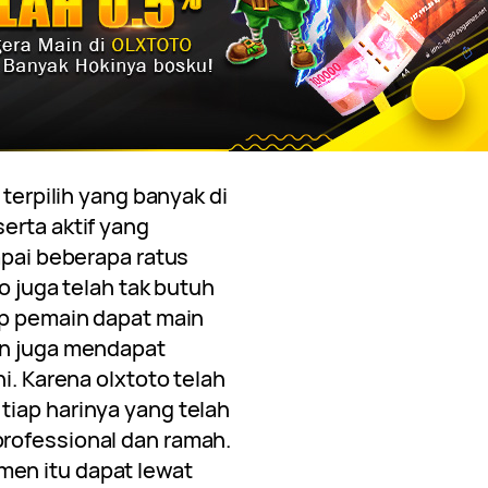
 terpilih yang banyak di
erta aktif yang
apai beberapa ratus
o juga telah tak butuh
ap pemain dapat main
in juga mendapat
ni. Karena olxtoto telah
tiap harinya yang telah
rofessional dan ramah.
en itu dapat lewat