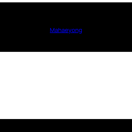
Mahaeyong