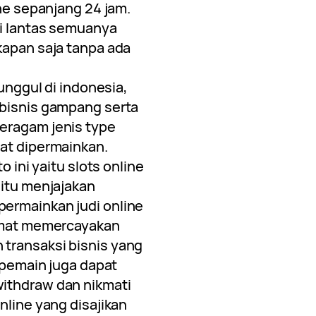
ine sepanjang 24 jam.
ni lantas semuanya
kapan saja tanpa ada
runggul di indonesia,
 bisnis gampang serta
eragam jenis type
uat dipermainkan.
o ini yaitu slots online
 itu menjajakan
ermainkan judi online
 amat memercayakan
transaksi bisnis yang
k pemain juga dapat
ithdraw dan nikmati
nline yang disajikan