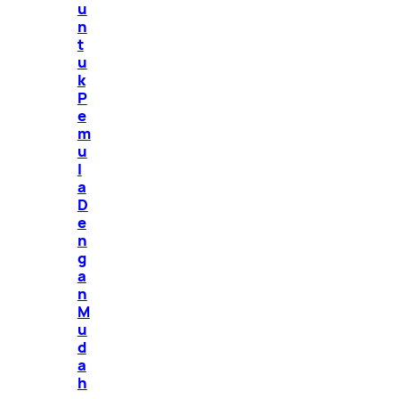
u
n
t
u
k
P
e
m
u
l
a
D
e
n
g
a
n
M
u
d
a
h