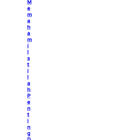
M
e
m
a
h
a
m
i
I
s
t
i
l
a
h
P
e
n
t
i
n
g
D