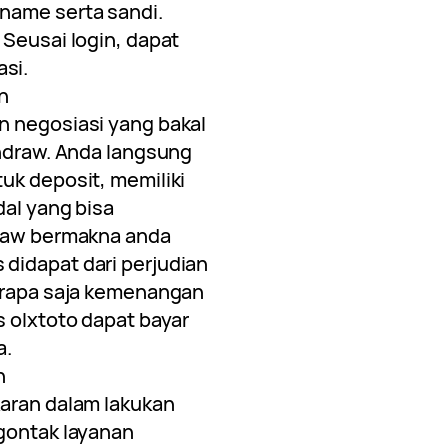
name serta sandi.
 Seusai login, dapat
si.
an
n negosiasi yang bakal
thdraw. Anda langsung
uk deposit, memiliki
dal yang bisa
draw bermakna anda
didapat dari perjudian
Berapa saja kemenangan
s olxtoto dapat bayar
a.
n
karan dalam lakukan
ngontak layanan