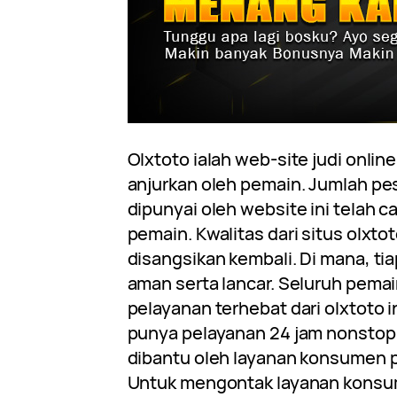
Olxtoto ialah web-site judi online
anjurkan oleh pemain. Jumlah pes
dipunyai oleh website ini telah c
pemain. Kwalitas dari situs olxtot
disangsikan kembali. Di mana, ti
aman serta lancar. Seluruh pema
pelayanan terhebat dari olxtoto i
punya pelayanan 24 jam nonstop 
dibantu oleh layanan konsumen p
Untuk mengontak layanan konsum