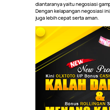
diantaranya yaitu negosiasi gam
Dengan kelapangan negosiasi ini,
juga lebih cepat serta aman.