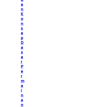
a
n
K
o
n
s
e
p
D
a
s
a
r
P
e
r
m
a
i
n
a
n