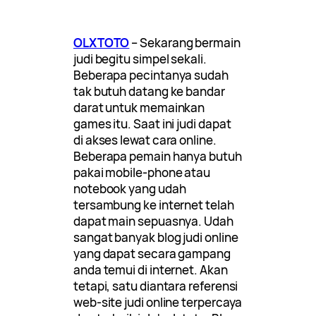
OLXTOTO
– Sekarang bermain
judi begitu simpel sekali.
Beberapa pecintanya sudah
tak butuh datang ke bandar
darat untuk memainkan
games itu. Saat ini judi dapat
di akses lewat cara online.
Beberapa pemain hanya butuh
pakai mobile-phone atau
notebook yang udah
tersambung ke internet telah
dapat main sepuasnya. Udah
sangat banyak blog judi online
yang dapat secara gampang
anda temui di internet. Akan
tetapi, satu diantara referensi
web-site judi online terpercaya