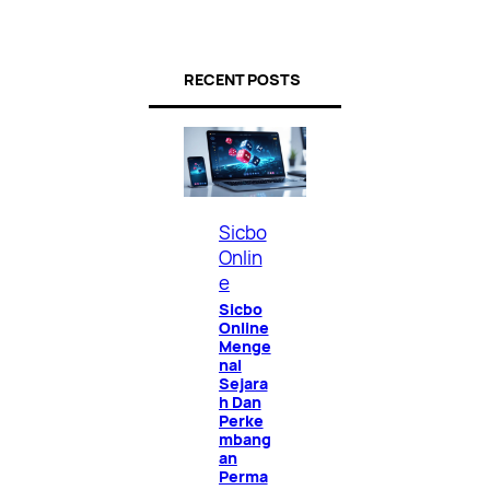
RECENT POSTS
Sicbo
Onlin
e
Sicbo
Online
Menge
nal
Sejara
h Dan
Perke
mbang
an
Perma