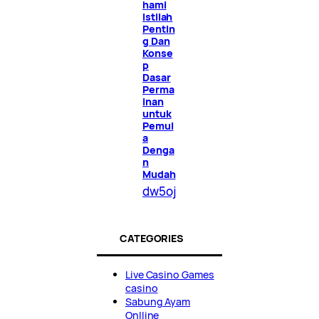
hami
Istilah
Pentin
g Dan
Konse
p
Dasar
Perma
inan
untuk
Pemul
a
Denga
n
Mudah
dw5oj
CATEGORIES
Live Casino Games
casino
Sabung Ayam
Onlline