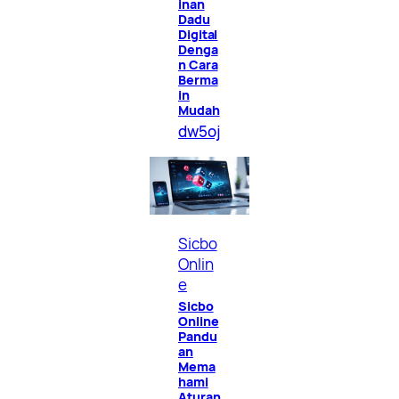
inan
Dadu
Digital
Denga
n Cara
Berma
in
Mudah
dw5oj
Sicbo
Onlin
e
Sicbo
Online
Pandu
an
Mema
hami
Aturan