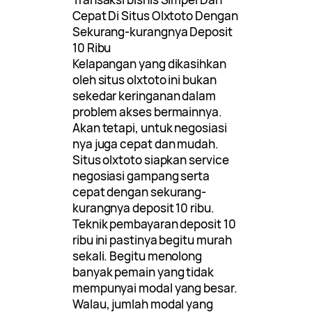
Cepat Di Situs Olxtoto Dengan
Sekurang-kurangnya Deposit
10 Ribu
Kelapangan yang dikasihkan
oleh situs olxtoto ini bukan
sekedar keringanan dalam
problem akses bermainnya.
Akan tetapi, untuk negosiasi
nya juga cepat dan mudah.
Situs olxtoto siapkan service
negosiasi gampang serta
cepat dengan sekurang-
kurangnya deposit 10 ribu.
Teknik pembayaran deposit 10
ribu ini pastinya begitu murah
sekali. Begitu menolong
banyak pemain yang tidak
mempunyai modal yang besar.
Walau, jumlah modal yang