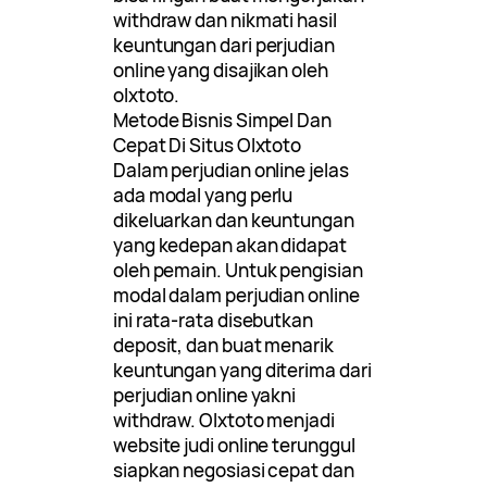
withdraw dan nikmati hasil
keuntungan dari perjudian
online yang disajikan oleh
olxtoto.
Metode Bisnis Simpel Dan
Cepat Di Situs Olxtoto
Dalam perjudian online jelas
ada modal yang perlu
dikeluarkan dan keuntungan
yang kedepan akan didapat
oleh pemain. Untuk pengisian
modal dalam perjudian online
ini rata-rata disebutkan
deposit, dan buat menarik
keuntungan yang diterima dari
perjudian online yakni
withdraw. Olxtoto menjadi
website judi online terunggul
siapkan negosiasi cepat dan