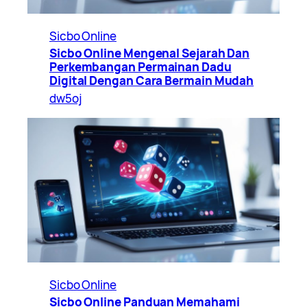
Sicbo Online
Sicbo Online Mengenal Sejarah Dan
Perkembangan Permainan Dadu
Digital Dengan Cara Bermain Mudah
dw5oj
Sicbo Online
Sicbo Online Panduan Memahami