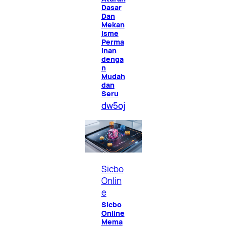
Dasar
Dan
Mekan
isme
Perma
inan
denga
n
Mudah
dan
Seru
dw5oj
Sicbo
Onlin
e
Sicbo
Online
Mema