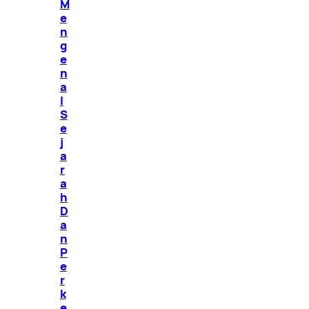
M
e
n
g
e
n
a
l
S
e
j
a
r
a
h
D
a
n
P
e
r
k
e