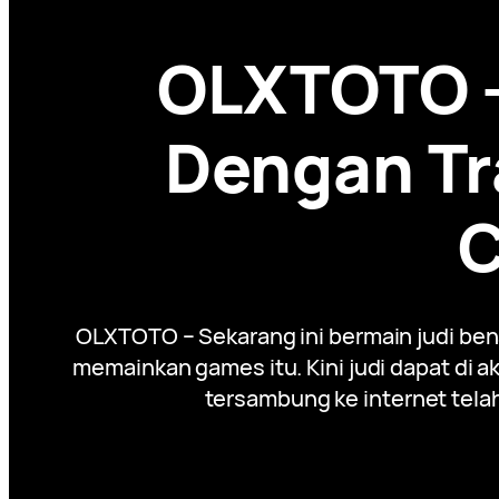
OLXTOTO – 
Dengan Tr
OLXTOTO – Sekarang ini bermain judi ben
memainkan games itu. Kini judi dapat di 
tersambung ke internet tela