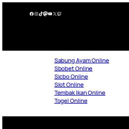
Skip
to
Facebook
Instagram
TikTok
Mastodon
YouTube
X
Twitch
content
Sabung Ayam Online
Sbobet Online
Sicbo Online
Slot Online
Tembak Ikan Online
Togel Online