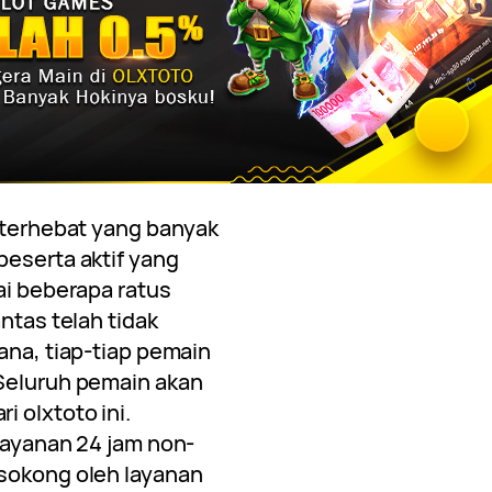
e terhebat yang banyak
peserta aktif yang
ai beberapa ratus
antas telah tidak
ana, tiap-tiap pemain
 Seluruh pemain akan
 olxtoto ini.
elayanan 24 jam non-
isokong oleh layanan