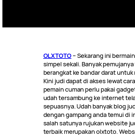
OLXTOTO
– Sekarang ini bermain
simpel sekali. Banyak pemujanya 
berangkat ke bandar darat untuk
Kini judi dapat di akses lewat car
pemain cuman perlu pakai gadge
udah tersambung ke internet tel
sepuasnya. Udah banyak blog jud
dengan gampang anda temui di in
salah satunya rujukan website ju
terbaik merupakan olxtoto. Websi