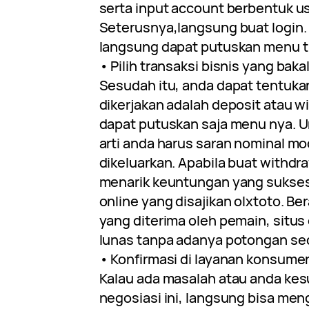
serta input account berbentuk u
Seterusnya,langsung buat login. 
langsung dapat putuskan menu tr
• Pilih transaksi bisnis yang baka
Sesudah itu, anda dapat tentuka
dikerjakan adalah deposit atau 
dapat putuskan saja menu nya. U
arti anda harus saran nominal mo
dikeluarkan. Apabila buat withd
menarik keuntungan yang sukses 
online yang disajikan olxtoto. B
yang diterima oleh pemain, situs
lunas tanpa adanya potongan sedi
• Konfirmasi di layanan konsume
Kalau ada masalah atau anda ke
negosiasi ini, langsung bisa me