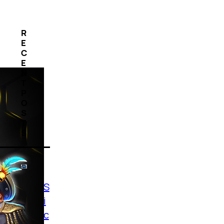
R
E
C
E
N
T
P
O
S
T
S
S
i
c