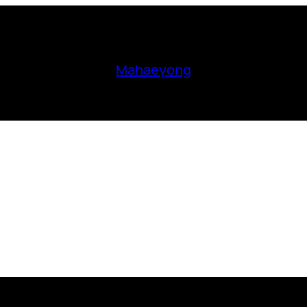
Mahaeyong