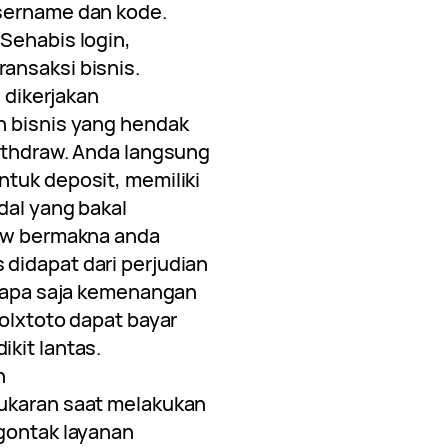
sername dan kode.
Sehabis login,
ansaksi bisnis.
l dikerjakan
n bisnis yang hendak
withdraw. Anda langsung
ntuk deposit, memiliki
dal yang bakal
raw bermakna anda
didapat dari perjudian
erapa saja kemenangan
 olxtoto dapat bayar
kit lantas.
n
sukaran saat melakukan
ngontak layanan