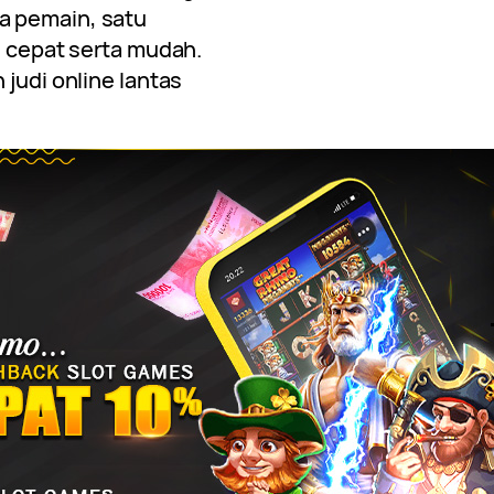
a pemain, satu
s cepat serta mudah.
 judi online lantas