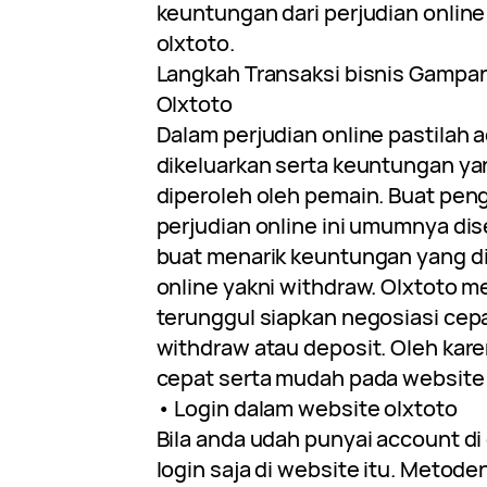
keuntungan dari perjudian online
olxtoto.
Langkah Transaksi bisnis Gampan
Olxtoto
Dalam perjudian online pastilah 
dikeluarkan serta keuntungan y
diperoleh oleh pemain. Buat pen
perjudian online ini umumnya di
buat menarik keuntungan yang di
online yakni withdraw. Olxtoto me
terunggul siapkan negosiasi cepa
withdraw atau deposit. Oleh karena
cepat serta mudah pada website o
• Login dalam website olxtoto
Bila anda udah punyai account di
login saja di website itu. Metode