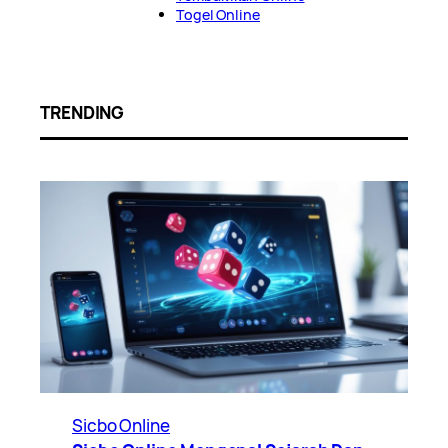
Togel Online
TRENDING
Sicbo Online