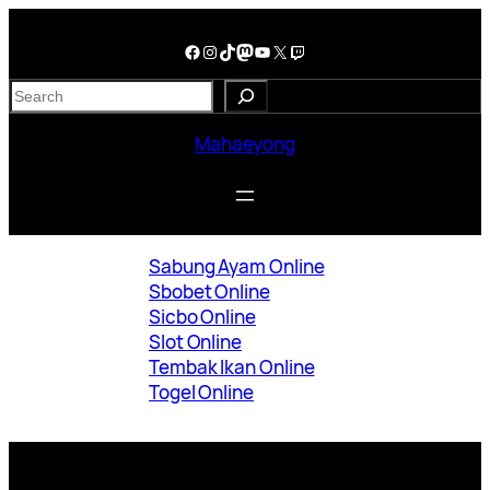
Skip
to
Facebook
Instagram
TikTok
Mastodon
YouTube
X
Twitch
content
S
e
a
Mahaeyong
r
c
h
Sabung Ayam Online
Sbobet Online
Sicbo Online
Slot Online
Tembak Ikan Online
Togel Online