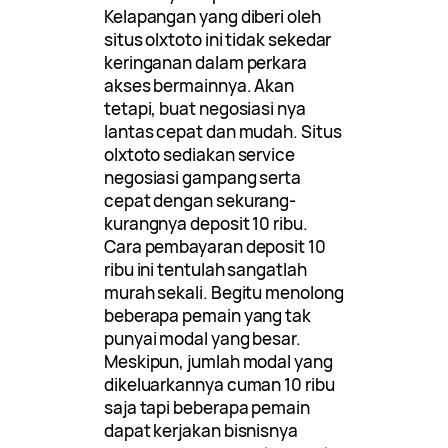
Kelapangan yang diberi oleh
situs olxtoto ini tidak sekedar
keringanan dalam perkara
akses bermainnya. Akan
tetapi, buat negosiasi nya
lantas cepat dan mudah. Situs
olxtoto sediakan service
negosiasi gampang serta
cepat dengan sekurang-
kurangnya deposit 10 ribu.
Cara pembayaran deposit 10
ribu ini tentulah sangatlah
murah sekali. Begitu menolong
beberapa pemain yang tak
punyai modal yang besar.
Meskipun, jumlah modal yang
dikeluarkannya cuman 10 ribu
saja tapi beberapa pemain
dapat kerjakan bisnisnya