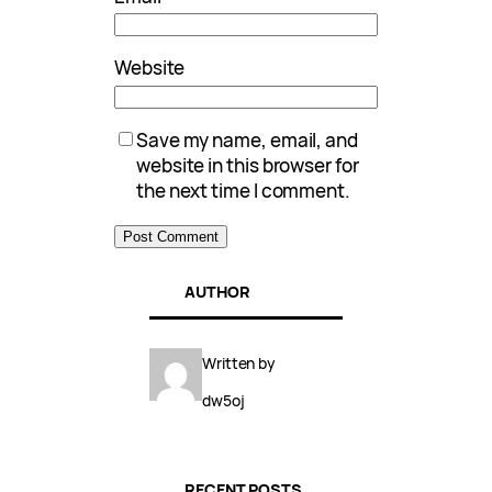
Website
Save my name, email, and
website in this browser for
the next time I comment.
AUTHOR
Written by
dw5oj
RECENT POSTS