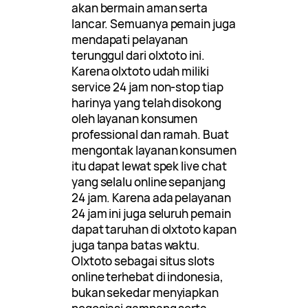
akan bermain aman serta
lancar. Semuanya pemain juga
mendapati pelayanan
terunggul dari olxtoto ini.
Karena olxtoto udah miliki
service 24 jam non-stop tiap
harinya yang telah disokong
oleh layanan konsumen
professional dan ramah. Buat
mengontak layanan konsumen
itu dapat lewat spek live chat
yang selalu online sepanjang
24 jam. Karena ada pelayanan
24 jam ini juga seluruh pemain
dapat taruhan di olxtoto kapan
juga tanpa batas waktu.
Olxtoto sebagai situs slots
online terhebat di indonesia,
bukan sekedar menyiapkan