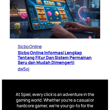
Sicbo Online
Sicbo Online Informasi Lengkap
Tentang Fitur Dan Sistem Permainan
Seru dan Mudah Dimengerti
dw5oj
At Spiel, every click is an adventure in the
gaming world. Whether you’re a casual or
hardcore gamer, we’re your go-to for the