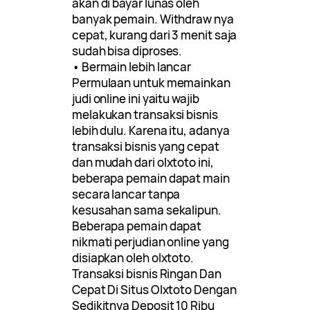
akan di bayar lunas oleh
banyak pemain. Withdraw nya
cepat, kurang dari 3 menit saja
sudah bisa diproses.
• Bermain lebih lancar
Permulaan untuk memainkan
judi online ini yaitu wajib
melakukan transaksi bisnis
lebih dulu. Karena itu, adanya
transaksi bisnis yang cepat
dan mudah dari olxtoto ini,
beberapa pemain dapat main
secara lancar tanpa
kesusahan sama sekalipun.
Beberapa pemain dapat
nikmati perjudian online yang
disiapkan oleh olxtoto.
Transaksi bisnis Ringan Dan
Cepat Di Situs Olxtoto Dengan
Sedikitnya Deposit 10 Ribu