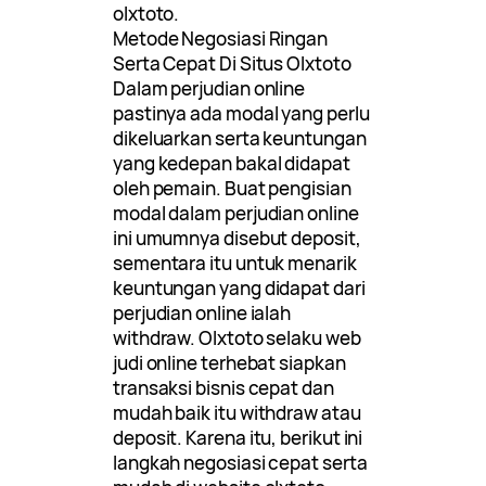
olxtoto.
Metode Negosiasi Ringan
Serta Cepat Di Situs Olxtoto
Dalam perjudian online
pastinya ada modal yang perlu
dikeluarkan serta keuntungan
yang kedepan bakal didapat
oleh pemain. Buat pengisian
modal dalam perjudian online
ini umumnya disebut deposit,
sementara itu untuk menarik
keuntungan yang didapat dari
perjudian online ialah
withdraw. Olxtoto selaku web
judi online terhebat siapkan
transaksi bisnis cepat dan
mudah baik itu withdraw atau
deposit. Karena itu, berikut ini
langkah negosiasi cepat serta