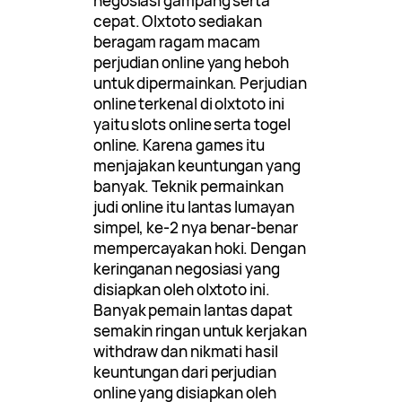
negosiasi gampang serta
cepat. Olxtoto sediakan
beragam ragam macam
perjudian online yang heboh
untuk dipermainkan. Perjudian
online terkenal di olxtoto ini
yaitu slots online serta togel
online. Karena games itu
menjajakan keuntungan yang
banyak. Teknik permainkan
judi online itu lantas lumayan
simpel, ke-2 nya benar-benar
mempercayakan hoki. Dengan
keringanan negosiasi yang
disiapkan oleh olxtoto ini.
Banyak pemain lantas dapat
semakin ringan untuk kerjakan
withdraw dan nikmati hasil
keuntungan dari perjudian
online yang disiapkan oleh