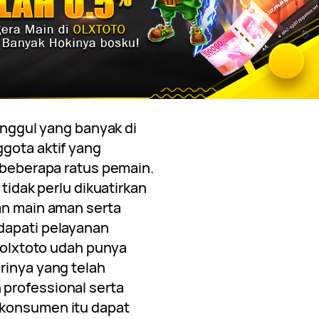
runggul yang banyak di
gota aktif yang
i beberapa ratus pemain.
 tidak perlu dikuatirkan
an main aman serta
dapati pelayanan
a olxtoto udah punya
rinya yang telah
professional serta
 konsumen itu dapat