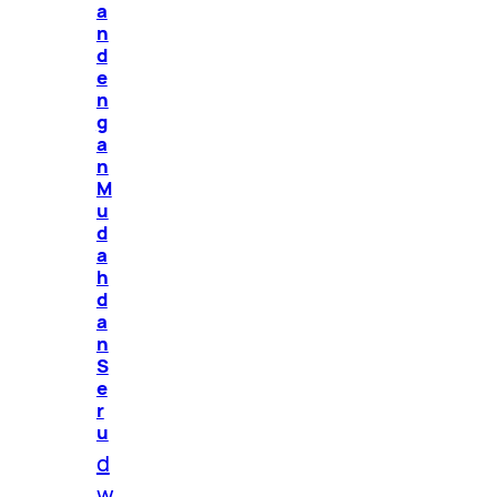
a
n
d
e
n
g
a
n
M
u
d
a
h
d
a
n
S
e
r
u
d
w