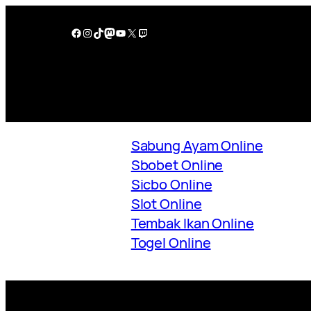
Skip
to
Facebook
Instagram
TikTok
Mastodon
YouTube
X
Twitch
content
Sabung Ayam Online
Sbobet Online
Sicbo Online
Slot Online
Tembak Ikan Online
Togel Online