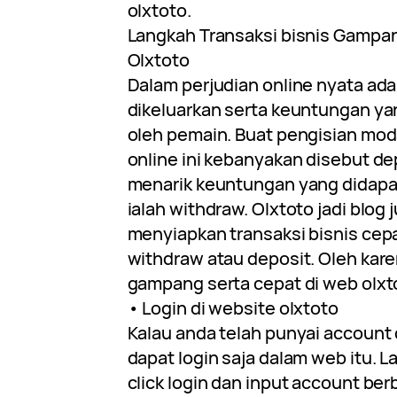
olxtoto.
Langkah Transaksi bisnis Gampan
Olxtoto
Dalam perjudian online nyata ada
dikeluarkan serta keuntungan ya
oleh pemain. Buat pengisian mod
online ini kebanyakan disebut de
menarik keuntungan yang didapat 
ialah withdraw. Olxtoto jadi blog 
menyiapkan transaksi bisnis cepa
withdraw atau deposit. Oleh karen
gampang serta cepat di web olxto
• Login di website olxtoto
Kalau anda telah punyai account 
dapat login saja dalam web itu.
click login dan input account be