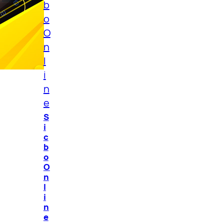
b
o
O
n
l
i
n
e
S
i
c
b
o
O
n
l
i
n
e