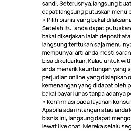
sandi. Seterusnya,langsung buat l
dapat langsung putuskan menu b
• Pilih bisnis yang bakal dilaksan
Setelah itu, anda dapat putuskan
bakal dikerjakan ialah deposit at
langsung tentukan saja menu nya
mempunyai arti anda mesti saran
bisa dikeluarkan. Kalau untuk wi
anda menarik keuntungan yang su
perjudian online yang disiapkan o
kemenangan yang didapat oleh pe
bakal bayar lunas tanpa adanya p
• Konfirmasi pada layanan kons
Apabila ada rintangan atau anda 
bisnis ini, langsung dapat meng
lewat live chat. Mereka selalu s