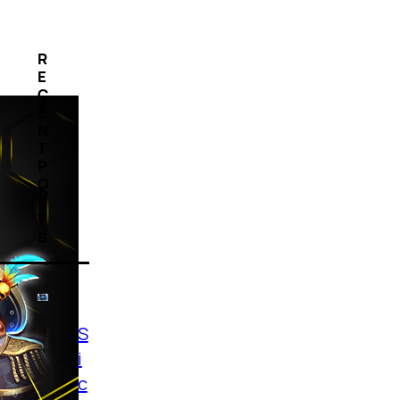
R
E
C
E
N
T
P
O
S
T
S
S
i
c