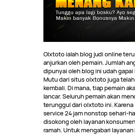
Olxtoto ialah blog judi online te
anjurkan oleh pemain. Jumlah ang
dipunyai oleh blog ini udah gapa
Mutu dari situs olxtoto juga telah
kembali. Di mana, tiap pemain ak
lancar. Seluruh pemain akan men
terunggul dari olxtoto ini. Karen
service 24 jam nonstop sehari-ha
disokong oleh layanan konsumen 
ramah. Untuk mengabari layanan