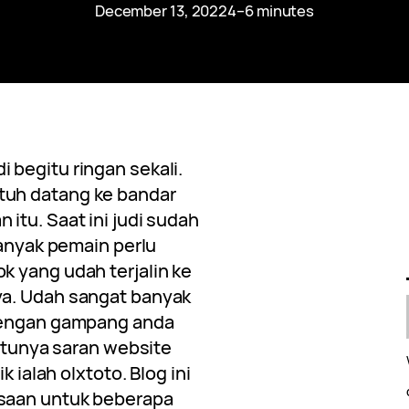
December 13, 2022
4–6 minutes
 begitu ringan sekali.
uh datang ke bandar
itu. Saat ini judi sudah
Banyak pemain perlu
k yang udah terjalin ke
ya. Udah sangat banyak
 dengan gampang anda
satunya saran website
k ialah olxtoto. Blog ini
saan untuk beberapa