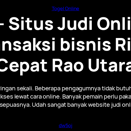
Togel Online
Situs Judi Onli
nsaksi bisnis R
Cepat Rao Utar
ringan sekali. Beberapa pengagumnya tidak butu
di akses lewat cara online. Banyak pemain perlu p
in sepuasnya. Udah sangat banyak website judi 
dw5oj