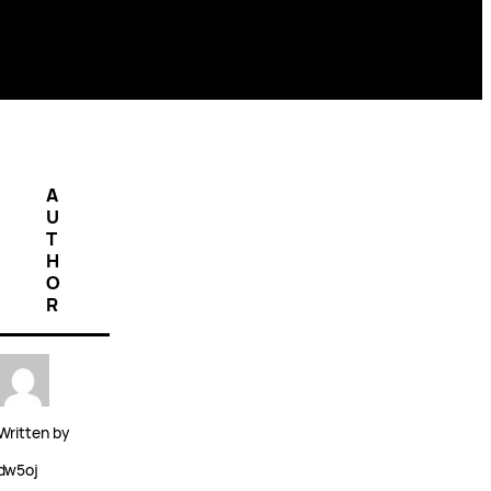
A
U
T
H
O
R
Written by
dw5oj