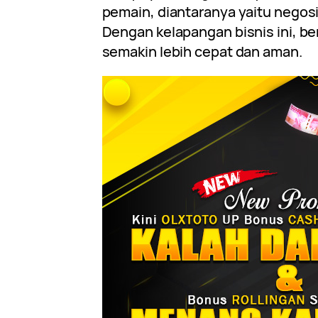
pemain, diantaranya yaitu negos
Dengan kelapangan bisnis ini, ber
semakin lebih cepat dan aman.