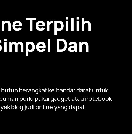
ne Terpilih
Simpel Dan
g
 butuh berangkat ke bandar darat untuk
n cuman perlu pakai gadget atau notebook
yak blog judi online yang dapat…