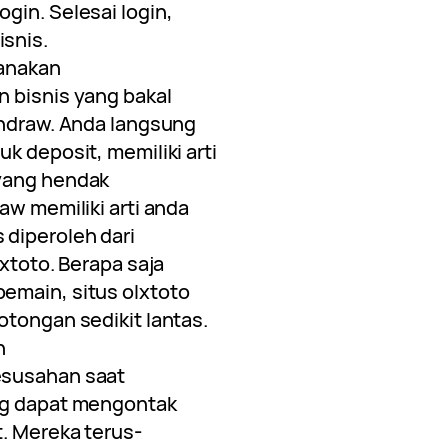
gin. Selesai login,
snis.
sanakan
n bisnis yang bakal
thdraw. Anda langsung
k deposit, memiliki arti
 yang hendak
aw memiliki arti anda
diperoleh dari
lxtoto. Berapa saja
emain, situs olxtoto
otongan sedikit lantas.
n
esusahan saat
ng dapat mengontak
. Mereka terus-