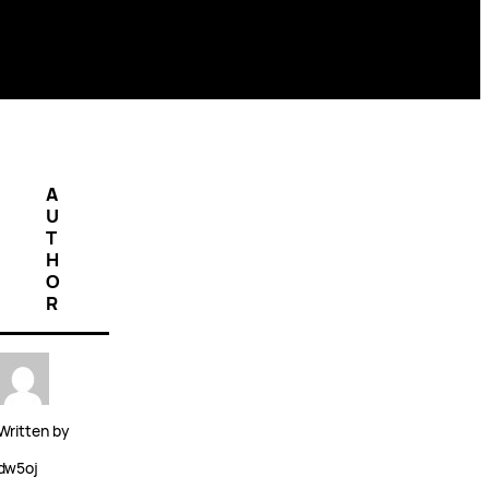
A
U
T
H
O
R
Written by
dw5oj