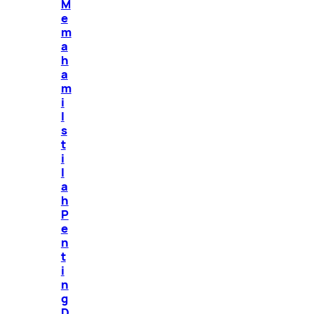
M
e
m
a
h
a
m
i
I
s
t
i
l
a
h
P
e
n
t
i
n
g
D