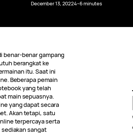
December 13, 2022
4–6 minutes
udi benar-benar gampang
butuh berangkat ke
mainan itu. Saat ini
nline. Beberapa pemain
otebook yang telah
pat main sepuasnya.
ine yang dapat secara
t. Akan tetapi, satu
online terpercaya serta
ni sediakan sangat