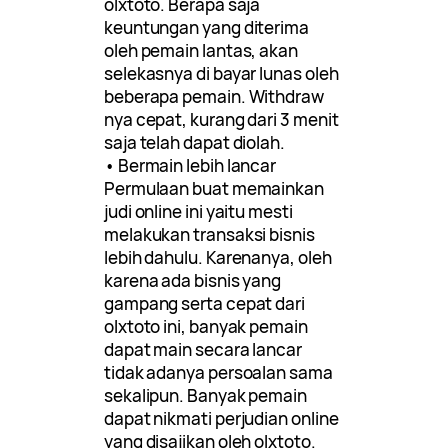
olxtoto. Berapa saja
keuntungan yang diterima
oleh pemain lantas, akan
selekasnya di bayar lunas oleh
beberapa pemain. Withdraw
nya cepat, kurang dari 3 menit
saja telah dapat diolah.
• Bermain lebih lancar
Permulaan buat memainkan
judi online ini yaitu mesti
melakukan transaksi bisnis
lebih dahulu. Karenanya, oleh
karena ada bisnis yang
gampang serta cepat dari
olxtoto ini, banyak pemain
dapat main secara lancar
tidak adanya persoalan sama
sekalipun. Banyak pemain
dapat nikmati perjudian online
yang disajikan oleh olxtoto.