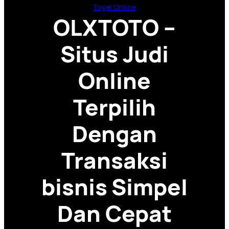
Togel Online
OLXTOTO –
Situs Judi
Online
Terpilih
Dengan
Transaksi
bisnis Simpel
Dan Cepat