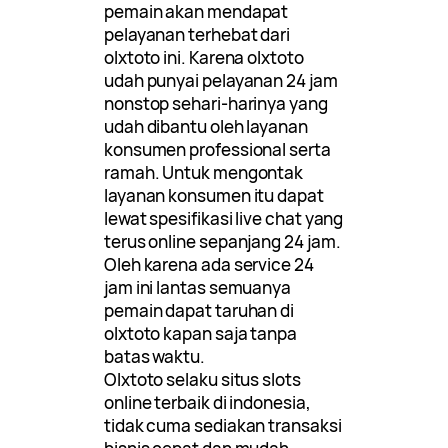
pemain akan mendapat
pelayanan terhebat dari
olxtoto ini. Karena olxtoto
udah punyai pelayanan 24 jam
nonstop sehari-harinya yang
udah dibantu oleh layanan
konsumen professional serta
ramah. Untuk mengontak
layanan konsumen itu dapat
lewat spesifikasi live chat yang
terus online sepanjang 24 jam.
Oleh karena ada service 24
jam ini lantas semuanya
pemain dapat taruhan di
olxtoto kapan saja tanpa
batas waktu.
Olxtoto selaku situs slots
online terbaik di indonesia,
tidak cuma sediakan transaksi