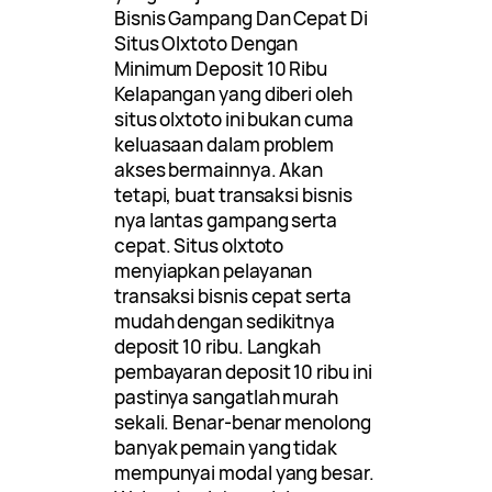
Bisnis Gampang Dan Cepat Di
Situs Olxtoto Dengan
Minimum Deposit 10 Ribu
Kelapangan yang diberi oleh
situs olxtoto ini bukan cuma
keluasaan dalam problem
akses bermainnya. Akan
tetapi, buat transaksi bisnis
nya lantas gampang serta
cepat. Situs olxtoto
menyiapkan pelayanan
transaksi bisnis cepat serta
mudah dengan sedikitnya
deposit 10 ribu. Langkah
pembayaran deposit 10 ribu ini
pastinya sangatlah murah
sekali. Benar-benar menolong
banyak pemain yang tidak
mempunyai modal yang besar.