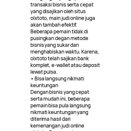
transaksi bisnis serta cepat
yang disajikan oleh situs
olxtoto, main judi online juga
akan tambah efektif.
Beberapa pemain tidak di
pusingkan degan metode
bisnis yang sukar dan
menghabiskan waktu. Karena,
olxtoto telah sajikan bank
komplet, e-wallet atau deposit
lewat pulsa.
• Bisa langsung nikmati
keuntungan
Dengan bisnis yang cepat
serta mudah ini, beberapa
pemain bisa pula langsung
nikmati keuntungan yang
diterima hasil dari
kemenangan judi online