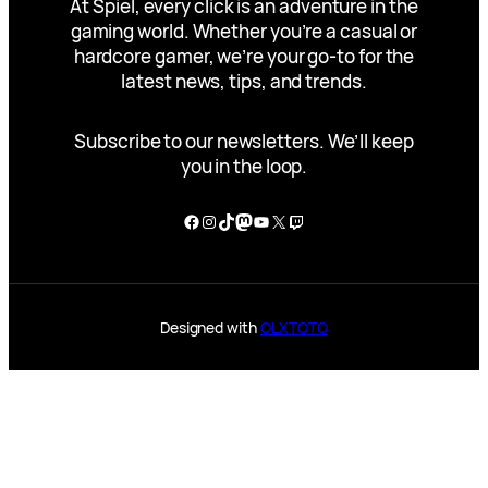
At Spiel, every click is an adventure in the
gaming world. Whether you’re a casual or
hardcore gamer, we’re your go-to for the
latest news, tips, and trends.
Subscribe to our newsletters. We’ll keep
you in the loop.
Facebook
Instagram
TikTok
Mastodon
YouTube
X
Twitch
Designed with
OLXTOTO