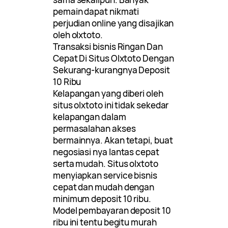
pemain dapat nikmati
perjudian online yang disajikan
oleh olxtoto.
Transaksi bisnis Ringan Dan
Cepat Di Situs Olxtoto Dengan
Sekurang-kurangnya Deposit
10 Ribu
Kelapangan yang diberi oleh
situs olxtoto ini tidak sekedar
kelapangan dalam
permasalahan akses
bermainnya. Akan tetapi, buat
negosiasi nya lantas cepat
serta mudah. Situs olxtoto
menyiapkan service bisnis
cepat dan mudah dengan
minimum deposit 10 ribu.
Model pembayaran deposit 10
ribu ini tentu begitu murah