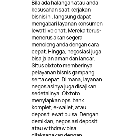
Bila ada halangan atau anda
kesusahan saat kerjakan
bisnis ini, langsung dapat
mengabari layanan konsumen
lewat live chat. Mereka terus-
menerus akan segera
menolong anda dengan cara
cepat. Hingga, negosiasi juga
bisa jalan aman dan lancar.
Situs olxtoto memberinya
pelayanan bisnis gampang
serta cepat. Di mana, layanan
negosiasinya juga disajikan
sedetailnya. Olxtoto
menyiapkan opsi bank
komplet, e-wallet, atau
deposit lewat pulsa. Dengan
demikian, negosiasi deposit
atau withdraw bisa
dilaksanakan dengan