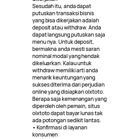
Sesudah itu, anda dapat
putuskan transaksi bisnis
yang bisa dikerjakan adalah
deposit atau withdraw. Anda
dapat langsung putuskan saja
menu nya. Untuk deposit,
bermakna anda mesti saran
nominal modal yang hendak
dikeluarkan. Kalau untuk
withdraw memiliki arti anda
menarik keuntungan yang
sukses diterima dari perjudian
online yang disiapkan olxtoto.
Berapa saja kemenangan yang
diperoleh oleh pemain, situs
olxtoto dapat bayar lunas tak
ada potongan sedikit lantas.
• Konfirmasi di layanan
konsumen