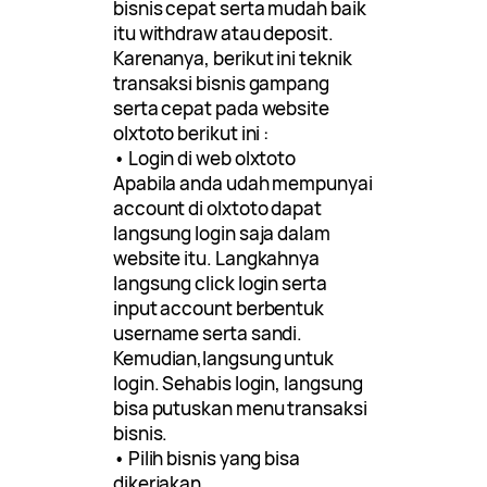
bisnis cepat serta mudah baik
itu withdraw atau deposit.
Karenanya, berikut ini teknik
transaksi bisnis gampang
serta cepat pada website
olxtoto berikut ini :
• Login di web olxtoto
Apabila anda udah mempunyai
account di olxtoto dapat
langsung login saja dalam
website itu. Langkahnya
langsung click login serta
input account berbentuk
username serta sandi.
Kemudian,langsung untuk
login. Sehabis login, langsung
bisa putuskan menu transaksi
bisnis.
• Pilih bisnis yang bisa
dikerjakan