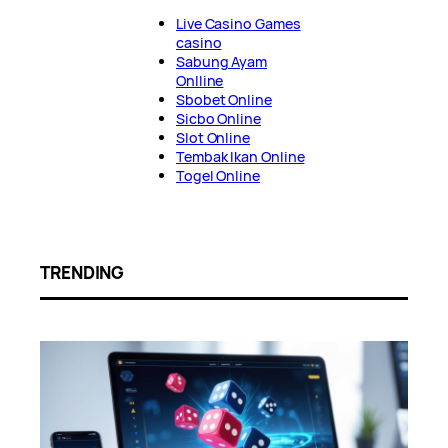
Live Casino Games
casino
Sabung Ayam
Onlline
Sbobet Online
Sicbo Online
Slot Online
Tembak Ikan Online
Togel Online
TRENDING