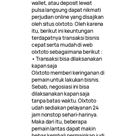
wallet, atau deposit lewat
pulsa langsung dapat nikmati
perjudian online yang disajikan
oleh situs olxtoto. Oleh karena
itu, berikut ini keuntungan
terdapatnya transaksi bisnis
cepat serta mudah di web
olxtoto sebagaimana berikut :
• Transaksi bisa dilaksanakan
kapan saja
Olxtoto memberi keringanan di
pemain untuk lakukan bisnis.
Sebab, negosiasi ini bisa
dilaksanakan kapan saja
tanpa batas waktu. Olxtoto
udah sediakan pelayanan 24
jam nonstop sehari-harinya.
Maka dari itu, beberapa
pemain lantas dapat makin
bebas kembali permainkan judi