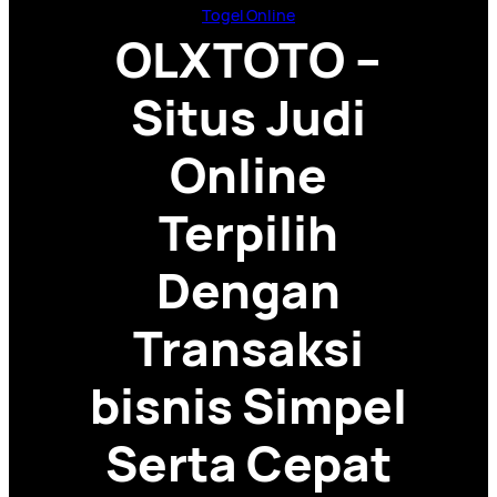
Togel Online
OLXTOTO –
Situs Judi
Online
Terpilih
Dengan
Transaksi
bisnis Simpel
Serta Cepat