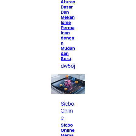
Aturan
Dasar
Dan
Mekan
isme
Perma
inan
denga
n
Mudah
dan
Seru
dw5oj
Sicbo
Onlin
e
Sicbo
Online
Mema