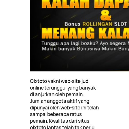
Olxtoto yakni web-site judi
online terunggul yang banyak
di anjurkan oleh pemain.
Jumlah anggota aktif yang
dipunyai oleh web-site ini telah
sampai beberapa ratus
pemain. Kwalitas dari situs
olxtoto lantas telah tak perlu