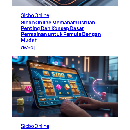
Sicbo Online
Sicbo Online Memahami Istilah
Penting Dan Konsep Dasar
Permainan untuk Pemula Dengan
Mudah
dw5oj
Sicbo Online