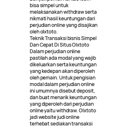
bisa simpel untuk
melaksanakan withdraw serta
nikmati hasil keuntungan dari
perjudian online yang disajikan
oleh olxtoto.
Teknik Transaksi bisnis Simpel
Dan Cepat Di Situs Olxtoto
Dalam perjudian online
pastilah ada modal yang wajib
dikeluarkan serta keuntungan
yang kedepan akan diperoleh
oleh pemain. Untuk pengisian
modal dalam perjudian online
ini umumnya disebut deposit,
dan buat menarik keuntungan
yang diperoleh dari perjudian
online yaitu withdraw. Olxtoto
jadi website judi online
terhebat sediakan transaksi