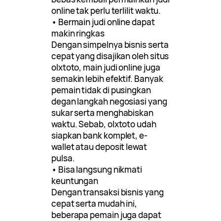
online tak perlu terlilit waktu.
• Bermain judi online dapat
makin ringkas
Dengan simpelnya bisnis serta
cepat yang disajikan oleh situs
olxtoto, main judi online juga
semakin lebih efektif. Banyak
pemain tidak di pusingkan
degan langkah negosiasi yang
sukar serta menghabiskan
waktu. Sebab, olxtoto udah
siapkan bank komplet, e-
wallet atau deposit lewat
pulsa.
• Bisa langsung nikmati
keuntungan
Dengan transaksi bisnis yang
cepat serta mudah ini,
beberapa pemain juga dapat