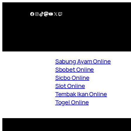
Skip
to
Facebook
Instagram
TikTok
Mastodon
YouTube
X
Twitch
content
Sabung Ayam Online
Sbobet Online
Sicbo Online
Slot Online
Tembak Ikan Online
Togel Online