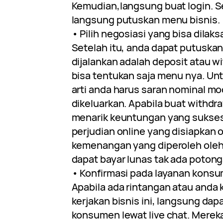
Kemudian,langsung buat login. S
langsung putuskan menu bisnis.
• Pilih negosiasi yang bisa dilak
Setelah itu, anda dapat putuska
dijalankan adalah deposit atau w
bisa tentukan saja menu nya. Un
arti anda harus saran nominal mo
dikeluarkan. Apabila buat withd
menarik keuntungan yang sukses 
perjudian online yang disiapkan o
kemenangan yang diperoleh oleh 
dapat bayar lunas tak ada potonga
• Konfirmasi pada layanan kons
Apabila ada rintangan atau anda
kerjakan bisnis ini, langsung da
konsumen lewat live chat. Merek