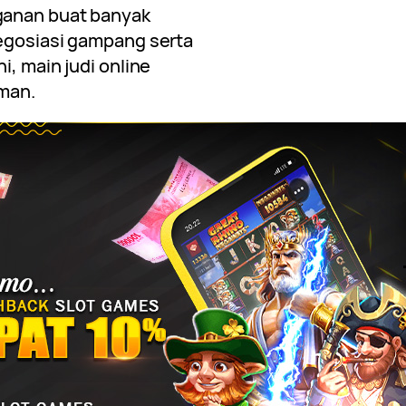
ganan buat banyak
negosiasi gampang serta
i, main judi online
aman.