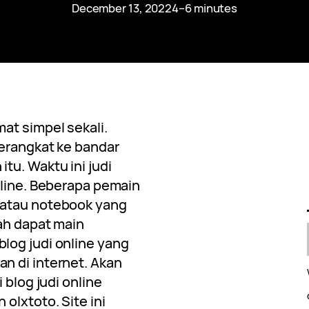
December 13, 2022
4–6 minutes
mat simpel sekali.
berangkat ke bandar
tu. Waktu ini judi
nline. Beberapa pemain
 atau notebook yang
ah dapat main
log judi online yang
n di internet. Akan
 blog judi online
olxtoto. Site ini