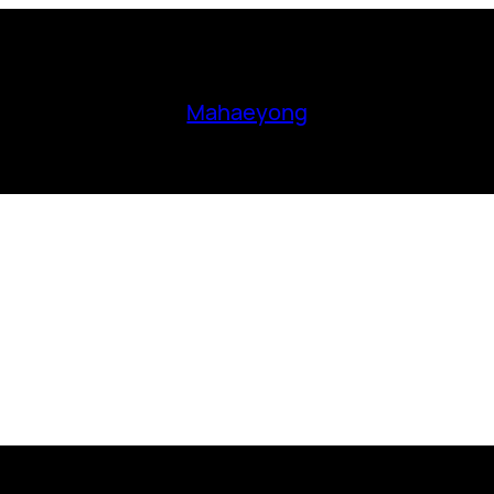
Mahaeyong