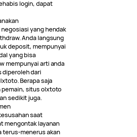
ehabis login, dapat
sanakan
n negosiasi yang hendak
ithdraw. Anda langsung
tuk deposit, mempunyai
dal yang bisa
raw mempunyai arti anda
diperoleh dari
lxtoto. Berapa saja
pemain, situs olxtoto
n sedikit juga.
umen
 kesusahan saat
pat mengontak layanan
a terus-menerus akan