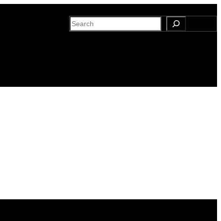
S
e
a
r
c
h