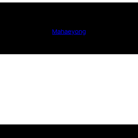
Mahaeyong