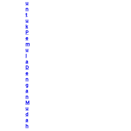
u
n
t
u
k
P
e
m
u
l
a
D
e
n
g
a
n
M
u
d
a
h