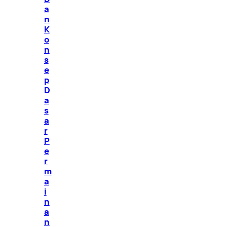
a
n
K
o
n
s
e
p
D
a
s
a
r
P
e
r
m
a
i
n
a
n