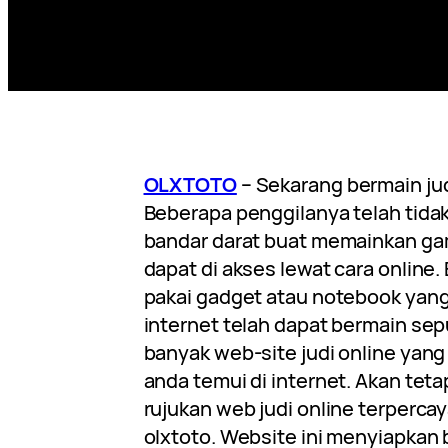
OLXTOTO
– Sekarang bermain jud
Beberapa penggilanya telah tida
bandar darat buat memainkan game
dapat di akses lewat cara online
pakai gadget atau notebook yan
internet telah dapat bermain sep
banyak web-site judi online yan
anda temui di internet. Akan teta
rujukan web judi online terpercay
olxtoto. Website ini menyiapkan