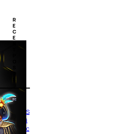
R
E
C
E
N
T
P
O
S
T
S
S
i
c