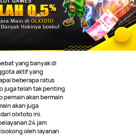
rhebat yang banyak di
gota aktif yang
capai beberapa ratus
o juga telah tak penting
ap pemain akan bermain
ain akan juga
ri olxtoto ini.
pelayanan 24 jam
disokong oleh layanan