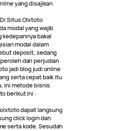
nline yang disajikan
Di Situs Olxtoto
ada modal yang wajib
g kedepannya bakal
gisian modal dalam
sebut deposit, sedang
peroleh dari perjudian
o jadi blog judi online
ng serta cepat baik itu
, ini metode bisnis
 berikut ini :
 olxtoto dapat langsung
gsung click login dan
me serta kode. Sesudah