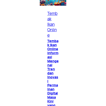
Temb
ak
Ikan
Onlin
e
Temba
k Ikan
Online
Inform
asi
Menge
nai
Tren
dan
Inovas
i
Perma
inan
Digital
Masa
Kini
yang