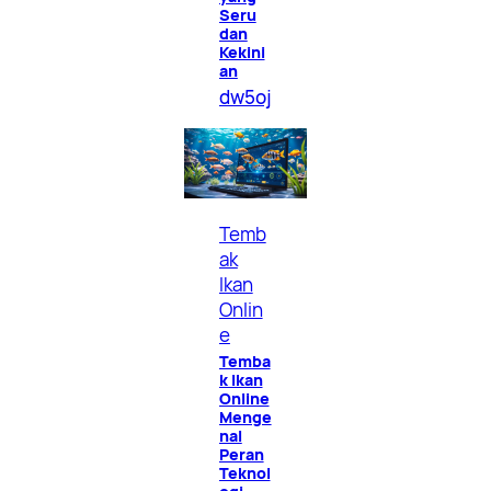
Seru
dan
Kekini
an
dw5oj
Temb
ak
Ikan
Onlin
e
Temba
k Ikan
Online
Menge
nal
Peran
Teknol