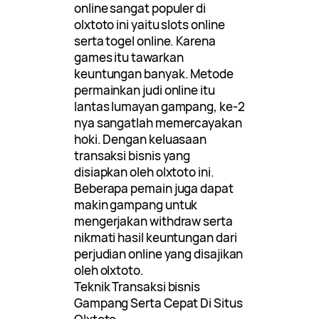
online sangat populer di
olxtoto ini yaitu slots online
serta togel online. Karena
games itu tawarkan
keuntungan banyak. Metode
permainkan judi online itu
lantas lumayan gampang, ke-2
nya sangatlah memercayakan
hoki. Dengan keluasaan
transaksi bisnis yang
disiapkan oleh olxtoto ini.
Beberapa pemain juga dapat
makin gampang untuk
mengerjakan withdraw serta
nikmati hasil keuntungan dari
perjudian online yang disajikan
oleh olxtoto.
Teknik Transaksi bisnis
Gampang Serta Cepat Di Situs