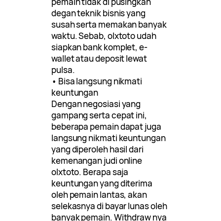
pemain tidak di pusingkan
degan teknik bisnis yang
susah serta memakan banyak
waktu. Sebab, olxtoto udah
siapkan bank komplet, e-
wallet atau deposit lewat
pulsa.
• Bisa langsung nikmati
keuntungan
Dengan negosiasi yang
gampang serta cepat ini,
beberapa pemain dapat juga
langsung nikmati keuntungan
yang diperoleh hasil dari
kemenangan judi online
olxtoto. Berapa saja
keuntungan yang diterima
oleh pemain lantas, akan
selekasnya di bayar lunas oleh
banyak pemain. Withdraw nya