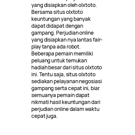
yang disiapkan oleh olxtoto.
Bersama situs olxtoto
keuntungan yang banyak
dapat didapat dengan
gampang. Perjudian online
yang disiapkan nya lantas fair-
play tanpa ada robot.
Beberapa pemain memiliki
peluang untuk temukan
hadiah besar dari situs olxtoto
ini. Tentu saja, situs olxtoto
sediakan pelayanan negosiasi
gampang serta cepat ini, biar
semuanya pemain dapat
nikmati hasil keuntungan dari
perjudian online dalam waktu
cepat juga.