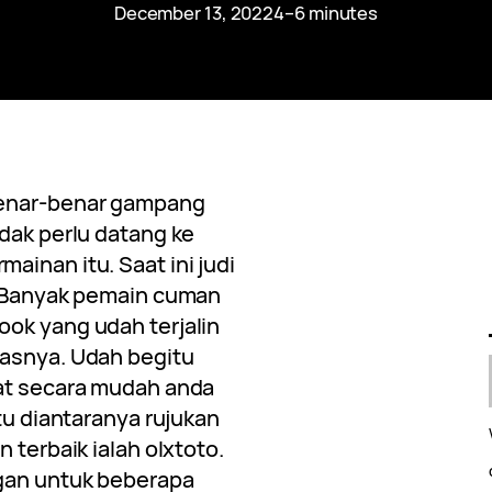
December 13, 2022
4–6 minutes
 benar-benar gampang
idak perlu datang ke
ainan itu. Saat ini judi
e. Banyak pemain cuman
ook yang udah terjalin
uasnya. Udah begitu
pat secara mudah anda
atu diantaranya rujukan
 terbaik ialah olxtoto.
ngan untuk beberapa