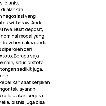
i bisnis.
l dijalankan
n negosiasi yang
atau withdraw. Anda
u nya. Buat deposit,
 nominal modal yang
ithdraw bermakna anda
diperoleh dari
lxtoto. Berapa saja
main, situs olxtoto
tongan sedikit juga.
umen
kepelikan saat kerjakan
engontak layanan
 selalu akan segera
ka, bisnis juga bisa