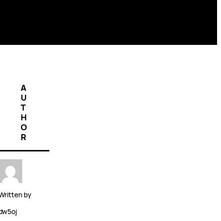
A
U
T
H
O
R
Written by
dw5oj