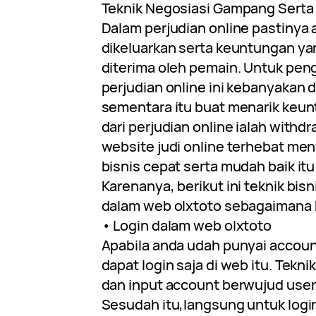
Teknik Negosiasi Gampang Serta 
Dalam perjudian online pastinya
dikeluarkan serta keuntungan ya
diterima oleh pemain. Untuk pen
perjudian online ini kebanyakan 
sementara itu buat menarik keun
dari perjudian online ialah withd
website judi online terhebat men
bisnis cepat serta mudah baik it
Karenanya, berikut ini teknik bi
dalam web olxtoto sebagaimana b
• Login dalam web olxtoto
Apabila anda udah punyai accoun
dapat login saja di web itu. Tekni
dan input account berwujud use
Sesudah itu,langsung untuk login