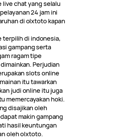
 live chat yang selalu
pelayanan 24 jam ini
ruhan di olxtoto kapan
 terpilih di indonesia,
asi gampang serta
agam ragam tipe
 dimainkan. Perjudian
merupakan slots online
rmainan itu tawarkan
n judi online itu juga
tu memercayakan hoki.
g disajikan oleh
as dapat makin gampang
ati hasil keuntungan
an oleh olxtoto.