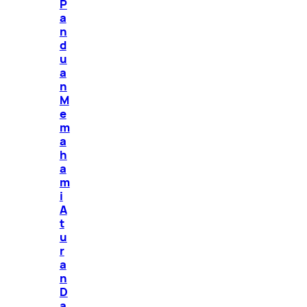
P
a
n
d
u
a
n
M
e
m
a
h
a
m
i
A
t
u
r
a
n
D
a