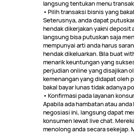
langsung tentukan menu transaks
• Pilih transaksi bisnis yang baka
Seterusnya, anda dapat putuska
hendak dikerjakan yakni deposit 
langsung bisa putuskan saja men
mempunyai arti anda harus saran
hendak dikeluarkan. Bila buat w
menarik keuntungan yang sukses 
perjudian online yang disajikan o
kemenangan yang didapat oleh pe
bakal bayar lunas tidak adanya po
• Konfirmasi pada layanan kons
Apabila ada hambatan atau anda 
negosiasi ini, langsung dapat m
konsumen lewat live chat. Mereka
menolong anda secara sekejap. Ma