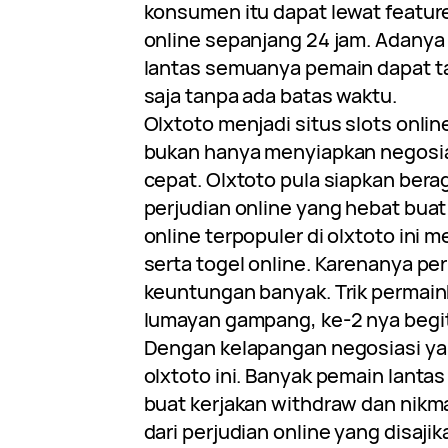
konsumen itu dapat lewat feature
online sepanjang 24 jam. Adanya 
lantas semuanya pemain dapat ta
saja tanpa ada batas waktu.
Olxtoto menjadi situs slots online
bukan hanya menyiapkan negosi
cepat. Olxtoto pula siapkan ber
perjudian online yang hebat buat
online terpopuler di olxtoto ini 
serta togel online. Karenanya pe
keuntungan banyak. Trik permainka
lumayan gampang, ke-2 nya begi
Dengan kelapangan negosiasi yan
olxtoto ini. Banyak pemain lant
buat kerjakan withdraw dan nikm
dari perjudian online yang disajik