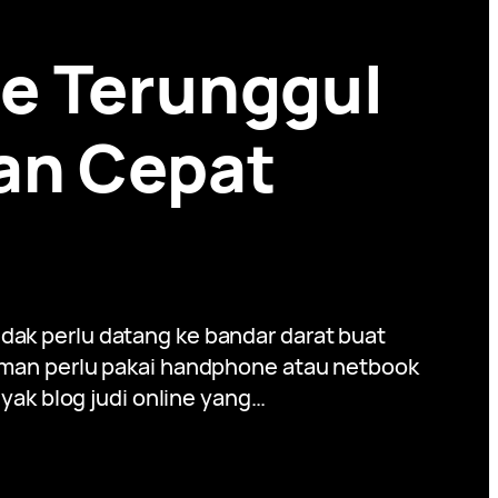
ne Terunggul
an Cepat
dak perlu datang ke bandar darat buat
cuman perlu pakai handphone atau netbook
yak blog judi online yang…