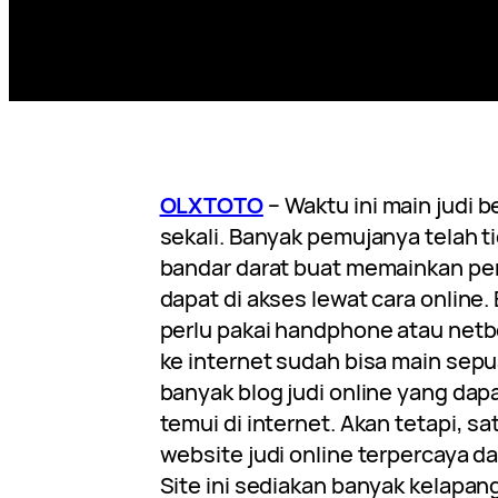
OLXTOTO
– Waktu ini main judi
sekali. Banyak pemujanya telah t
bandar darat buat memainkan perm
dapat di akses lewat cara onlin
perlu pakai handphone atau netb
ke internet sudah bisa main sep
banyak blog judi online yang da
temui di internet. Akan tetapi, s
website judi online terpercaya dan
Site ini sediakan banyak kelapa