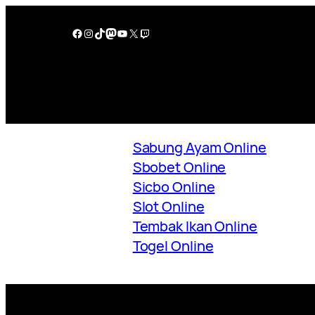
Skip
to
Facebook
Instagram
TikTok
Mastodon
YouTube
X
Twitch
content
Sabung Ayam Online
Sbobet Online
Sicbo Online
Slot Online
Tembak Ikan Online
Togel Online