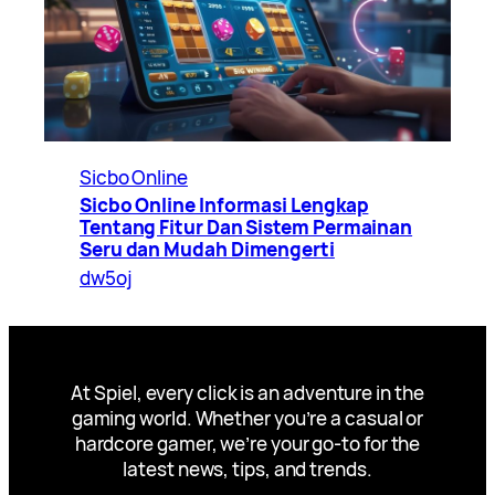
Sicbo Online
Sicbo Online Informasi Lengkap
Tentang Fitur Dan Sistem Permainan
Seru dan Mudah Dimengerti
dw5oj
At Spiel, every click is an adventure in the
gaming world. Whether you’re a casual or
hardcore gamer, we’re your go-to for the
latest news, tips, and trends.