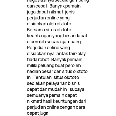
dan cepat. Banyak pemain
juga dapat nikmati jenis
perjudian online yang
disiapkan oleh olxtoto.
Bersama situs olxtoto
keuntungan yang besar dapat
diperoleh secara gampang.
Perjudian online yang
disiapkan nya lantas fair-play
tiada robot. Banyak pemain
miliki peluang buat peroleh
hadiah besar dari situs olxtoto
ini. Tentulah, situs olxtoto
sediakan pelayanan bisnis
cepat dan mudah ini, supaya
semuanya pemain dapat
nikmati hasil keuntungan dari
perjudian online dengan cara
cepat juga.