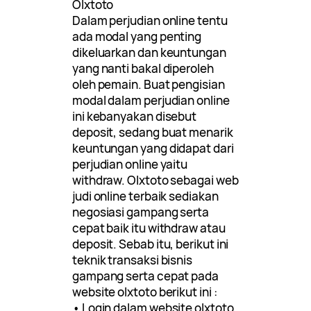
Olxtoto
Dalam perjudian online tentu
ada modal yang penting
dikeluarkan dan keuntungan
yang nanti bakal diperoleh
oleh pemain. Buat pengisian
modal dalam perjudian online
ini kebanyakan disebut
deposit, sedang buat menarik
keuntungan yang didapat dari
perjudian online yaitu
withdraw. Olxtoto sebagai web
judi online terbaik sediakan
negosiasi gampang serta
cepat baik itu withdraw atau
deposit. Sebab itu, berikut ini
teknik transaksi bisnis
gampang serta cepat pada
website olxtoto berikut ini :
• Login dalam website olxtoto