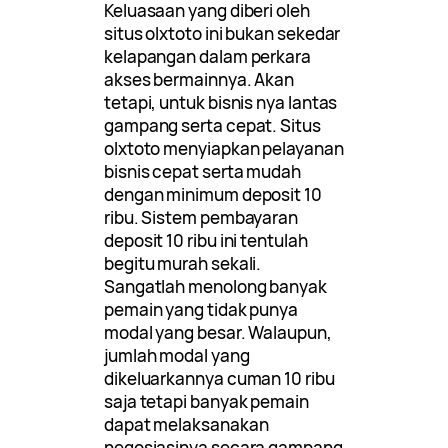
Keluasaan yang diberi oleh
situs olxtoto ini bukan sekedar
kelapangan dalam perkara
akses bermainnya. Akan
tetapi, untuk bisnis nya lantas
gampang serta cepat. Situs
olxtoto menyiapkan pelayanan
bisnis cepat serta mudah
dengan minimum deposit 10
ribu. Sistem pembayaran
deposit 10 ribu ini tentulah
begitu murah sekali.
Sangatlah menolong banyak
pemain yang tidak punya
modal yang besar. Walaupun,
jumlah modal yang
dikeluarkannya cuman 10 ribu
saja tetapi banyak pemain
dapat melaksanakan
negosiasinya secara gampang