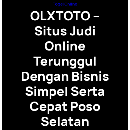
Togel Online
OLXTOTO –
Situs Judi
Online
Terunggul
Dengan Bisnis
Simpel Serta
Cepat Poso
Selatan