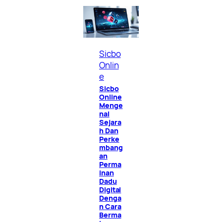
Sicbo
Onlin
e
Sicbo
Online
Menge
nal
Sejara
h Dan
Perke
mbang
an
Perma
inan
Dadu
Digital
Denga
n Cara
Berma