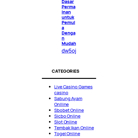
Dasar
Perma
inan
untuk
Pemul
a
Denga
n
Mudah
dw5oj
CATEGORIES
Live Casino Games
casino
Sabung Ayam
Onlline
Sbobet Online
Sicbo Online
Slot Online
Tembak Ikan Online
Togel Online