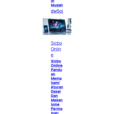
in
Mudah
dw5oj
Sicbo
Onlin
e
Sicbo
Online
Pandu
an
Mema
hami
Aturan
Dasar
Dan
Mekan
isme
Perma
inan