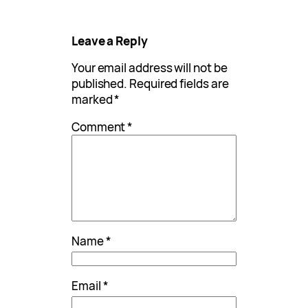
Leave a Reply
Your email address will not be
published.
Required fields are
marked
*
Comment
*
Name
*
Email
*