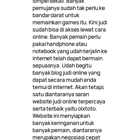
simpel sekali. Banyak
pemujanya sudah tak perlu ke
bandar darat untuk
memainkan games itu. Kini judi
sudah bisa di akses lewat cara
online. Banyak pemain perlu
pakai handphone atau
notebook yang udah terjalin ke
internet telah dapat bermain
sepuasnya. Udah begitu
banyak blog judi online yang
dapat secara mudah anda
temui di internet. Akan tetapi,
satu diantaranya saran
website judi online terpercaya
serta terbaik yaitu olxtoto.
Website ini menyiapkan
banyak keringanan untuk
banyak pemain, diantaranya
merupakan negosiasi cepat