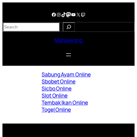
Skip
to
Facebook
Instagram
TikTok
Mastodon
YouTube
X
Twitch
content
S
e
a
Mahaeyong
r
c
h
Sabung Ayam Online
Sbobet Online
Sicbo Online
Slot Online
Tembak Ikan Online
Togel Online