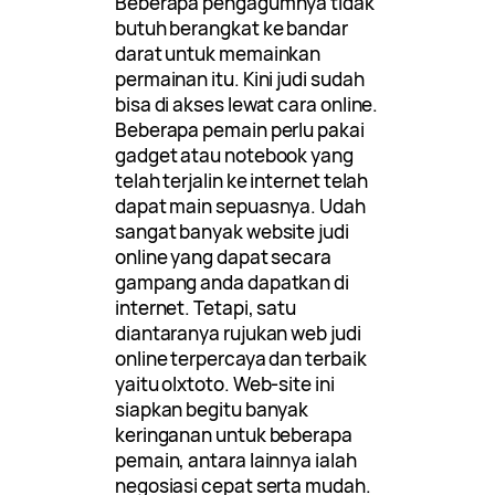
Beberapa pengagumnya tidak
butuh berangkat ke bandar
darat untuk memainkan
permainan itu. Kini judi sudah
bisa di akses lewat cara online.
Beberapa pemain perlu pakai
gadget atau notebook yang
telah terjalin ke internet telah
dapat main sepuasnya. Udah
sangat banyak website judi
online yang dapat secara
gampang anda dapatkan di
internet. Tetapi, satu
diantaranya rujukan web judi
online terpercaya dan terbaik
yaitu olxtoto. Web-site ini
siapkan begitu banyak
keringanan untuk beberapa
pemain, antara lainnya ialah
negosiasi cepat serta mudah.