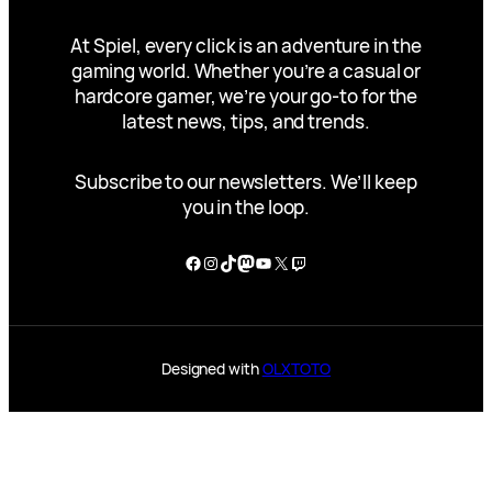
At Spiel, every click is an adventure in the
gaming world. Whether you’re a casual or
hardcore gamer, we’re your go-to for the
latest news, tips, and trends.
Subscribe to our newsletters. We’ll keep
you in the loop.
Facebook
Instagram
TikTok
Mastodon
YouTube
X
Twitch
Designed with
OLXTOTO