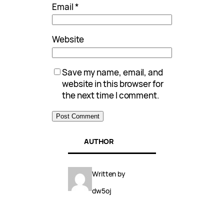
Email
*
Website
Save my name, email, and
website in this browser for
the next time I comment.
AUTHOR
Written by
dw5oj