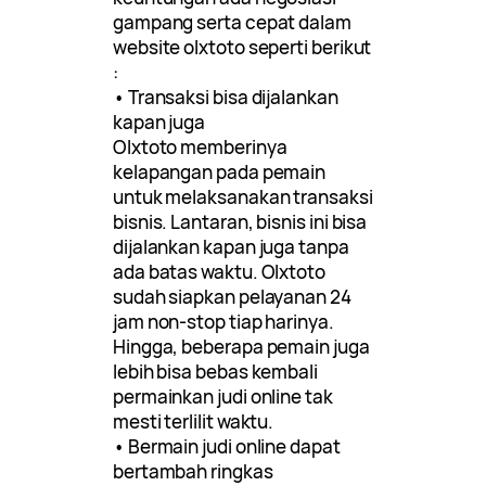
gampang serta cepat dalam
website olxtoto seperti berikut
:
• Transaksi bisa dijalankan
kapan juga
Olxtoto memberinya
kelapangan pada pemain
untuk melaksanakan transaksi
bisnis. Lantaran, bisnis ini bisa
dijalankan kapan juga tanpa
ada batas waktu. Olxtoto
sudah siapkan pelayanan 24
jam non-stop tiap harinya.
Hingga, beberapa pemain juga
lebih bisa bebas kembali
permainkan judi online tak
mesti terlilit waktu.
• Bermain judi online dapat
bertambah ringkas