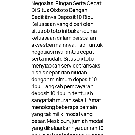
Negosiasi Ringan Serta Cepat
Di Situs Olxtoto Dengan
Sedikitnya Deposit 10 Ribu
Keluasaan yang diberi oleh
situs olxtoto ini bukan cuma
keluasaan dalam persoalan
akses bermainnya. Tapi, untuk
negosiasi nya lantas cepat
serta mudah. Situs olxtoto
menyiapkan service transaksi
bisnis cepat dan mudah
dengan minimum deposit 10
ribu. Langkah pembayaran
deposit 10 ribu ini tentulah
sangatlah murah sekali. Amat
menolong beberapa pemain
yang tak miliki modal yang
besar. Meskipun, jumlah modal
yang dikeluarkannya cuman 10
ribu saja tapi beberapa pemain