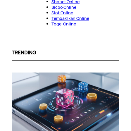
Sbobet Online
Sicbo Online
Slot Online
Tembak Ikan Online
Togel Online
TRENDING