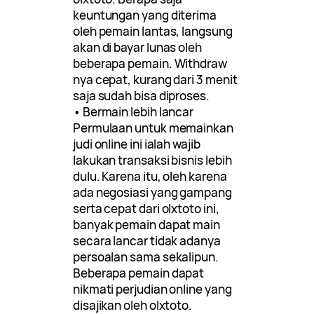
keuntungan yang diterima
oleh pemain lantas, langsung
akan di bayar lunas oleh
beberapa pemain. Withdraw
nya cepat, kurang dari 3 menit
saja sudah bisa diproses.
• Bermain lebih lancar
Permulaan untuk memainkan
judi online ini ialah wajib
lakukan transaksi bisnis lebih
dulu. Karena itu, oleh karena
ada negosiasi yang gampang
serta cepat dari olxtoto ini,
banyak pemain dapat main
secara lancar tidak adanya
persoalan sama sekalipun.
Beberapa pemain dapat
nikmati perjudian online yang
disajikan oleh olxtoto.