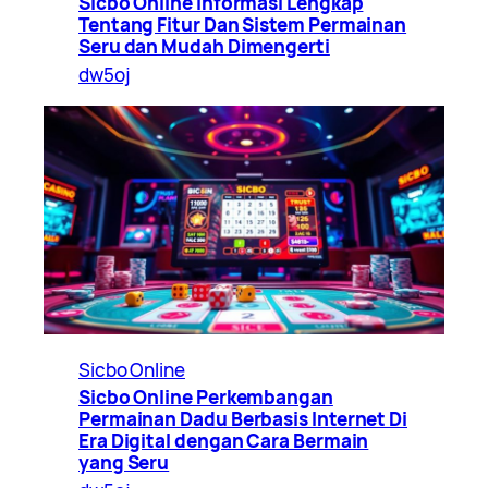
Sicbo Online Informasi Lengkap
Tentang Fitur Dan Sistem Permainan
Seru dan Mudah Dimengerti
dw5oj
Sicbo Online
Sicbo Online Perkembangan
Permainan Dadu Berbasis Internet Di
Era Digital dengan Cara Bermain
yang Seru