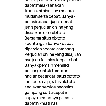
dapat melaksanakan
transaksi bisnisnya secara
mudah serta cepat. Banyak
pemain dapat juga nikmati
jenis perjudian online yang
disiapkan oleh olxtoto.
Bersama situs olxtoto
keuntungan banyak dapat
diperoleh secara gampang.
Perjudian online yang disajikan
nya juga fair play tanpa robot.
Banyak pemain memiliki
peluang untuk temukan
hadiah besar dari situs olxtoto
ini. Tentu saja, situs olxtoto
sediakan service negosiasi
gampang serta cepat ini,
supaya semuanya pemain
dapat nikmati hasil