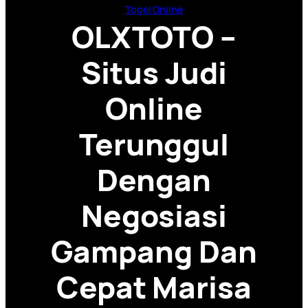
Togel Online
OLXTOTO –
Situs Judi
Online
Terunggul
Dengan
Negosiasi
Gampang Dan
Cepat Marisa