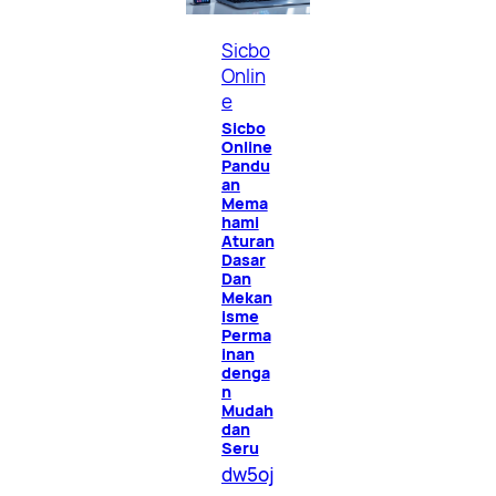
Sicbo
Onlin
e
Sicbo
Online
Pandu
an
Mema
hami
Aturan
Dasar
Dan
Mekan
isme
Perma
inan
denga
n
Mudah
dan
Seru
dw5oj