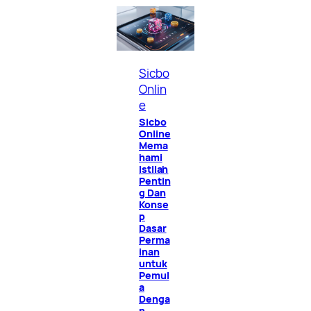
Sicbo
Onlin
e
Sicbo
Online
Mema
hami
Istilah
Pentin
g Dan
Konse
p
Dasar
Perma
inan
untuk
Pemul
a
Denga
n