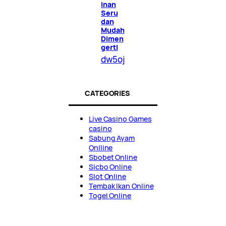
inan
Seru
dan
Mudah
Dimen
gerti
dw5oj
CATEGORIES
Live Casino Games
casino
Sabung Ayam
Onlline
Sbobet Online
Sicbo Online
Slot Online
Tembak Ikan Online
Togel Online