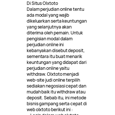
Di Situs Olxtoto
Dalam perjudian online tentu
ada modal yang wajib
dikeluarkan serta keuntungan
yang selanjutnya akan
diterima oleh pemain. Untuk
pengisian modal dalam
perjudian online ini
kebanyakan disebut deposit,
sementara itu buat menarik
keuntungan yang didapat dari
perjudian online yaitu
withdraw. Olxtoto menjadi
web-site judi online terpilih
sediakan negosiasi cepat dan
mudah baik itu withdraw atau
deposit. Sebab itu, ini metode
bisnis gampang serta cepat di
web olxtoto berikut ini :