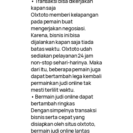
• Transaksi bisa dikerjakan
kapan saja
Olxtoto memberi kelapangan
pada pemain buat
mengerjakan negosiasi.
Karena, bisnis ini bisa
dijalankan kapan saja tiada
batas waktu. Olxtoto udah
sediakan pelayanan 24 jam
non-stop sehari-harinya. Maka
dari itu, beberapa pemain juga
dapat bertambah lega kembali
permainkan judi online tak
mesti terlilit waktu.
• Bermain judi online dapat
bertambah ringkas
Dengan simpelnya transaksi
bisnis serta cepat yang
disiapkan oleh situs olxtoto,
bermain judi online lantas