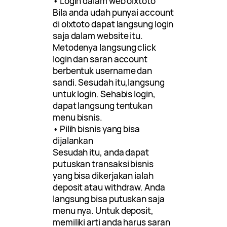
• Login dalam web olxtoto
Bila anda udah punyai account
di olxtoto dapat langsung login
saja dalam website itu.
Metodenya langsung click
login dan saran account
berbentuk username dan
sandi. Sesudah itu,langsung
untuk login. Sehabis login,
dapat langsung tentukan
menu bisnis.
• Pilih bisnis yang bisa
dijalankan
Sesudah itu, anda dapat
putuskan transaksi bisnis
yang bisa dikerjakan ialah
deposit atau withdraw. Anda
langsung bisa putuskan saja
menu nya. Untuk deposit,
memiliki arti anda harus saran