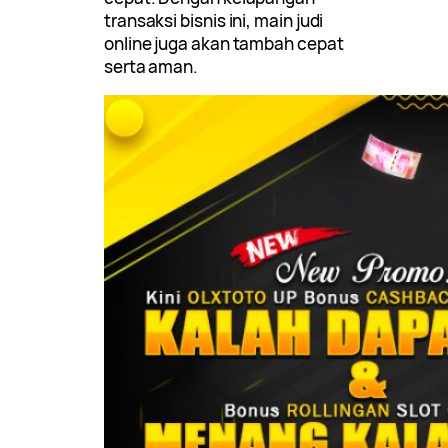
transaksi bisnis ini, main judi
online juga akan tambah cepat
serta aman.