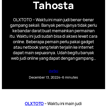
Tahosta
OLXTOTO – Waktu ini main judi benar-benar
gampang sekali. Banyak pemujanya tidak perlu
ke bandar darat buat memainkan permainan
itu. Waktu ini judi sudah bisa di akses lewat cara
online. Beberapa pemain perlu pakai gadget
atau netbook yang telah terjalin ke internet
dapat main sepuasnya. Udah begitu banyak
web judi online yang dapat dengan gampang…
dw5oj
December 13, 2022
4–6 minutes
OLXTOTO
– Waktu ini main judi