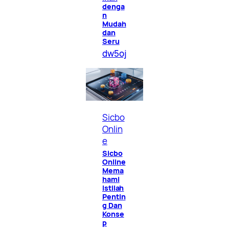
denga
n
Mudah
dan
Seru
dw5oj
Sicbo
Onlin
e
Sicbo
Online
Mema
hami
Istilah
Pentin
g Dan
Konse
p