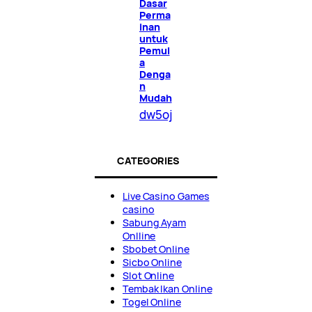
Dasar
Perma
inan
untuk
Pemul
a
Denga
n
Mudah
dw5oj
CATEGORIES
Live Casino Games
casino
Sabung Ayam
Onlline
Sbobet Online
Sicbo Online
Slot Online
Tembak Ikan Online
Togel Online