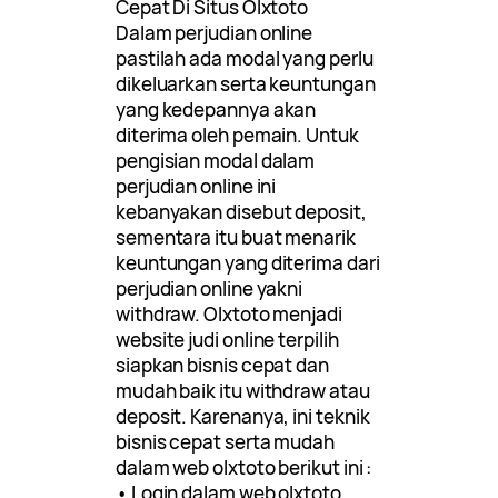
Cepat Di Situs Olxtoto
Dalam perjudian online
pastilah ada modal yang perlu
dikeluarkan serta keuntungan
yang kedepannya akan
diterima oleh pemain. Untuk
pengisian modal dalam
perjudian online ini
kebanyakan disebut deposit,
sementara itu buat menarik
keuntungan yang diterima dari
perjudian online yakni
withdraw. Olxtoto menjadi
website judi online terpilih
siapkan bisnis cepat dan
mudah baik itu withdraw atau
deposit. Karenanya, ini teknik
bisnis cepat serta mudah
dalam web olxtoto berikut ini :
• Login dalam web olxtoto