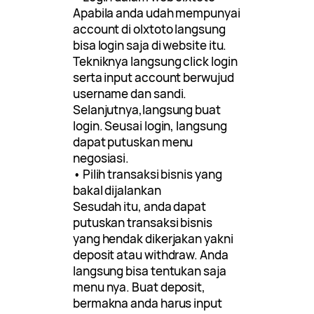
Apabila anda udah mempunyai
account di olxtoto langsung
bisa login saja di website itu.
Tekniknya langsung click login
serta input account berwujud
username dan sandi.
Selanjutnya,langsung buat
login. Seusai login, langsung
dapat putuskan menu
negosiasi.
• Pilih transaksi bisnis yang
bakal dijalankan
Sesudah itu, anda dapat
putuskan transaksi bisnis
yang hendak dikerjakan yakni
deposit atau withdraw. Anda
langsung bisa tentukan saja
menu nya. Buat deposit,
bermakna anda harus input