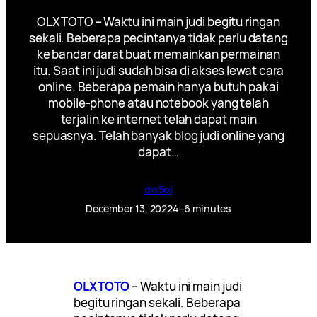
OLXTOTO – Waktu ini main judi begitu ringan
sekali. Beberapa pecintanya tidak perlu datang
ke bandar darat buat memainkan permainan
itu. Saat ini judi sudah bisa di akses lewat cara
online. Beberapa pemain hanya butuh pakai
mobile-phone atau notebook yang telah
terjalin ke internet telah dapat main
sepuasnya. Telah banyak blog judi online yang
dapat…
dw5oj
December 13, 2022
4–6 minutes
OLXTOTO
– Waktu ini main judi
begitu ringan sekali. Beberapa