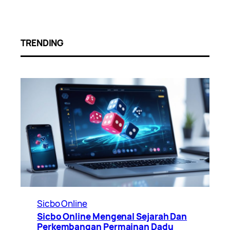
TRENDING
Sicbo Online
Sicbo Online Mengenal Sejarah Dan
Perkembangan Permainan Dadu