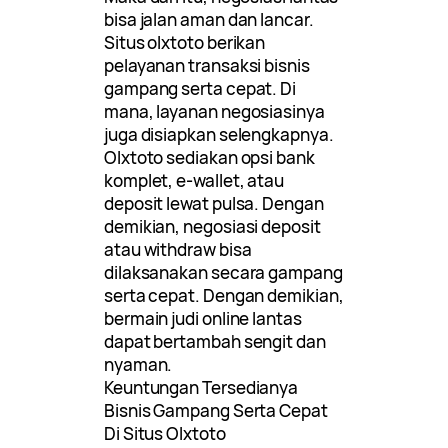
bisa jalan aman dan lancar.
Situs olxtoto berikan
pelayanan transaksi bisnis
gampang serta cepat. Di
mana, layanan negosiasinya
juga disiapkan selengkapnya.
Olxtoto sediakan opsi bank
komplet, e-wallet, atau
deposit lewat pulsa. Dengan
demikian, negosiasi deposit
atau withdraw bisa
dilaksanakan secara gampang
serta cepat. Dengan demikian,
bermain judi online lantas
dapat bertambah sengit dan
nyaman.
Keuntungan Tersedianya
Bisnis Gampang Serta Cepat
Di Situs Olxtoto