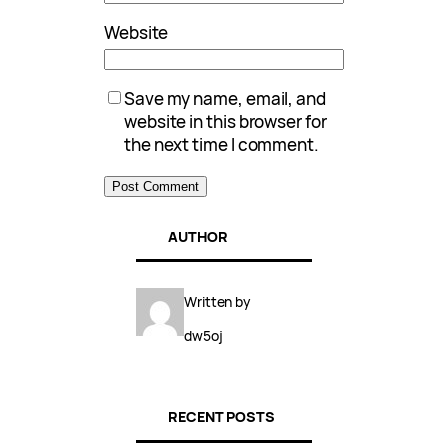
Website
Save my name, email, and
website in this browser for
the next time I comment.
AUTHOR
Written by
dw5oj
RECENT POSTS