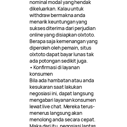
nominal modal yang hendak
dikeluarkan. Kalau untuk
withdraw bermakna anda
menarik keuntungan yang
sukses diterima dari perjudian
online yang disiapkan olxtoto.
Berapa saja kemenangan yang
diperoleh oleh pemain, situs
olxtoto dapat bayar lunas tak
ada potongan sedikit juga.
• Konfirmasi di layanan
konsumen
Bila ada hambatan atau anda
kesukaran saat lakukan
negosiasi ini, dapat langsung
mengabari layanan konsumen
lewat live chat. Mereka terus-
menerus langsung akan
menolong anda secara cepat.
Maka dari itu, negosiasi lantas