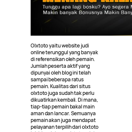
Olxtoto yaitu website judi
online terunggul yang banyak
di referensikan oleh pemain.
Jumlah peserta aktif yang
dipunyai oleh blog ini telah
sampai beberapa ratus
pemain. Kualitas dari situs
olxtoto juga sudah tak perlu
dikuatirkan kembali. Di mana,
tiap-tiap pemain bakal main
aman dan lancar. Semuanya
pemain akan juga mendapat
pelayanan terpilih dari olxtoto