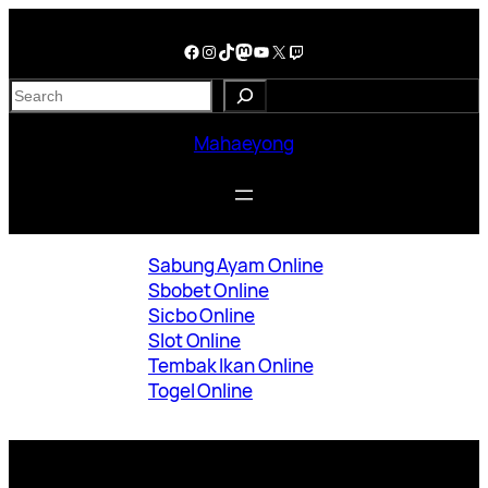
Skip
to
Facebook
Instagram
TikTok
Mastodon
YouTube
X
Twitch
content
S
e
a
Mahaeyong
r
c
h
Sabung Ayam Online
Sbobet Online
Sicbo Online
Slot Online
Tembak Ikan Online
Togel Online