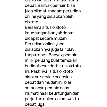
cepat. Banyak pemain bisa
juga nikmati macam perjudian
online yang disiapkan oleh
olxtoto.
Bersama situs olxtoto
keuntungan banyak dapat
didapat secara mudah.
Perjudian online yang
disiapkan nya juga fair play
tanpa robot. Banyak pemain
miliki peluang buat temukan
hadiah besar dari situs olxtoto
ini. Pastinya, situs olxtoto
siapkan service negosiasi
cepat dan mudah ini, biar
semuanya pemain dapat
nikmati hasil keuntungan dari
perjudian online dalam waktu
cepat juga.