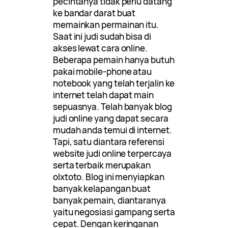
pecintanya tidak perlu datang
ke bandar darat buat
memainkan permainan itu.
Saat ini judi sudah bisa di
akses lewat cara online.
Beberapa pemain hanya butuh
pakai mobile-phone atau
notebook yang telah terjalin ke
internet telah dapat main
sepuasnya. Telah banyak blog
judi online yang dapat secara
mudah anda temui di internet.
Tapi, satu diantara referensi
website judi online terpercaya
serta terbaik merupakan
olxtoto. Blog ini menyiapkan
banyak kelapangan buat
banyak pemain, diantaranya
yaitu negosiasi gampang serta
cepat. Dengan keringanan