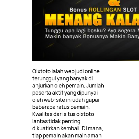
Olxtoto ialah web judi online
terunggul yang banyak di
anjurkan oleh pemain. Jumlah
peserta aktif yang dipunyai
oleh web-site ini udah gapai
beberapa ratus pemain.
Kwalitas dari situs olxtoto
lantas tidak penting
dikuatirkan kembali. Di mana,
tiap pemain akan main aman