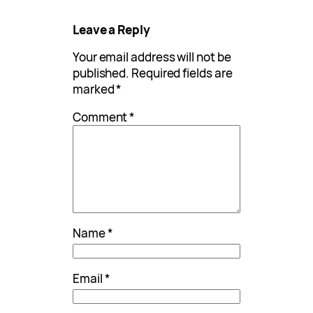
Leave a Reply
Your email address will not be
published.
Required fields are
marked
*
Comment
*
Name
*
Email
*