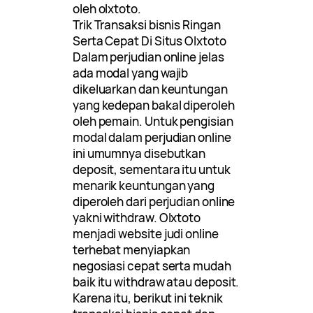
oleh olxtoto.
Trik Transaksi bisnis Ringan
Serta Cepat Di Situs Olxtoto
Dalam perjudian online jelas
ada modal yang wajib
dikeluarkan dan keuntungan
yang kedepan bakal diperoleh
oleh pemain. Untuk pengisian
modal dalam perjudian online
ini umumnya disebutkan
deposit, sementara itu untuk
menarik keuntungan yang
diperoleh dari perjudian online
yakni withdraw. Olxtoto
menjadi website judi online
terhebat menyiapkan
negosiasi cepat serta mudah
baik itu withdraw atau deposit.
Karena itu, berikut ini teknik