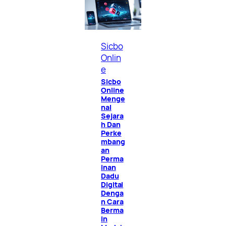
Sicbo
Onlin
e
Sicbo
Online
Menge
nal
Sejara
h Dan
Perke
mbang
an
Perma
inan
Dadu
Digital
Denga
n Cara
Berma
in