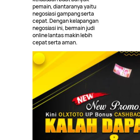
pemain, diantaranya yaitu
negosiasi gampang serta
cepat. Dengan kelapangan
negosiasi ini, bermain judi
online lantas makin lebih
cepat serta aman.