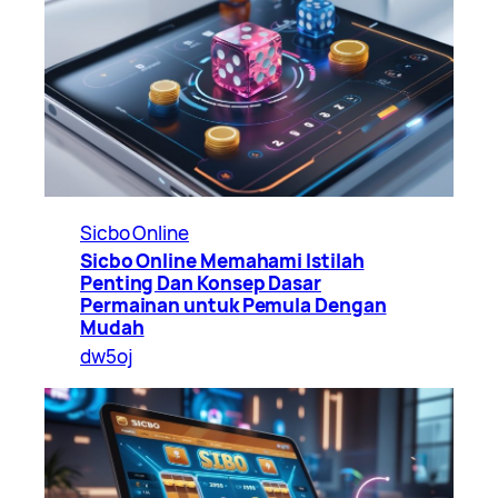
Sicbo Online
Sicbo Online Memahami Istilah
Penting Dan Konsep Dasar
Permainan untuk Pemula Dengan
Mudah
dw5oj