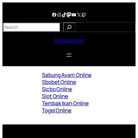
Skip
to
Facebook
Instagram
TikTok
Mastodon
YouTube
X
Twitch
content
S
e
a
Mahaeyong
r
c
h
Sabung Ayam Online
Sbobet Online
Sicbo Online
Slot Online
Tembak Ikan Online
Togel Online