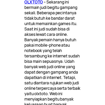
OLXTOTO
– Sekarang ini
bermain judi begitu gampang
sekali. Beberapa pecintanya
tidak butuh ke bandar darat
untuk memainkan games itu.
Saat ini judi sudah bisa di
akses lewat cara online.
Banyak pemain hanya butuh
pakai mobile-phone atau
notebook yang telah
tersambung ke internet sudah
bisa main sepuasnya. Udah
banyak web judi online yang
dapat dengan gampang anda
dapatkan di internet. Tetapi,
satu diantara rujukan web judi
online terpercaya serta terbaik
yaitu olxtoto. Web ini
menyiapkan begitu banyak
keluasaan buat banyak