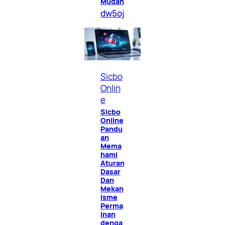
Mudah
dw5oj
Sicbo
Onlin
e
Sicbo
Online
Pandu
an
Mema
hami
Aturan
Dasar
Dan
Mekan
isme
Perma
inan
denga