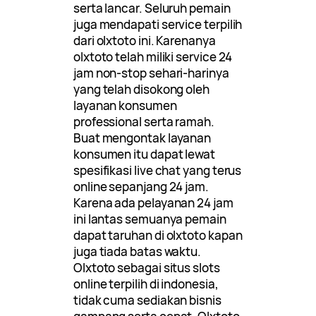
serta lancar. Seluruh pemain
juga mendapati service terpilih
dari olxtoto ini. Karenanya
olxtoto telah miliki service 24
jam non-stop sehari-harinya
yang telah disokong oleh
layanan konsumen
professional serta ramah.
Buat mengontak layanan
konsumen itu dapat lewat
spesifikasi live chat yang terus
online sepanjang 24 jam.
Karena ada pelayanan 24 jam
ini lantas semuanya pemain
dapat taruhan di olxtoto kapan
juga tiada batas waktu.
Olxtoto sebagai situs slots
online terpilih di indonesia,
tidak cuma sediakan bisnis