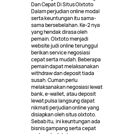
Dan Cepat Di Situs Olxtoto
Dalam perjudian online modal
serta keuntungan itu sama-
sama bersebelahan. Ke-2 nya
yang hendak dirasa oleh
pemain. Olxtoto menjadi
website judi online terunggul
berikan service negosiasi
cepat serta mudah. Beberapa
pemain dapat melaksanakan
withdraw dan deposit tiada
susah. Cuman perlu
melaksanakan negosiasi lewat
bank, e-wallet, atau deposit
lewat pulsa langsung dapat
nikmati perjudian online yang
disiapkan oleh situs olxtoto.
Sebab itu, ini keuntungan ada
bisnis gampang serta cepat