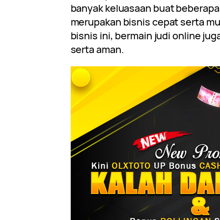
banyak keluasaan buat beberapa
merupakan bisnis cepat serta m
bisnis ini, bermain judi online j
serta aman.