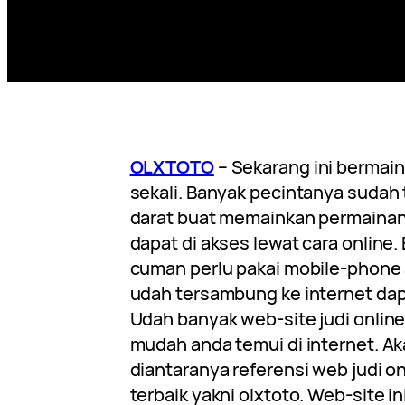
OLXTOTO
– Sekarang ini bermain
sekali. Banyak pecintanya sudah 
darat buat memainkan permainan it
dapat di akses lewat cara online
cuman perlu pakai mobile-phone
udah tersambung ke internet da
Udah banyak web-site judi onlin
mudah anda temui di internet. Ak
diantaranya referensi web judi o
terbaik yakni olxtoto. Web-site i