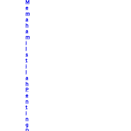
M
e
m
a
h
a
m
i
I
s
t
i
l
a
h
P
e
n
t
i
n
g
D