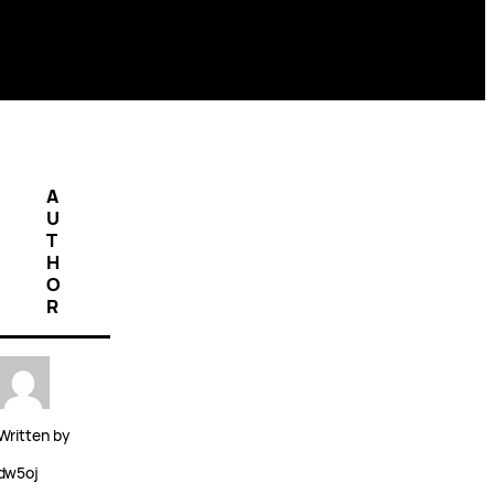
A
U
T
H
O
R
Written by
dw5oj