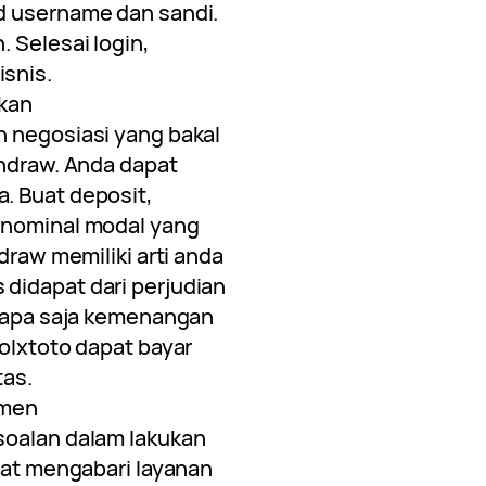
d username dan sandi.
 Selesai login,
snis.
akan
n negosiasi yang bakal
thdraw. Anda dapat
. Buat deposit,
 nominal modal yang
draw memiliki arti anda
didapat dari perjudian
erapa saja kemenangan
 olxtoto dapat bayar
tas.
umen
soalan dalam lakukan
apat mengabari layanan