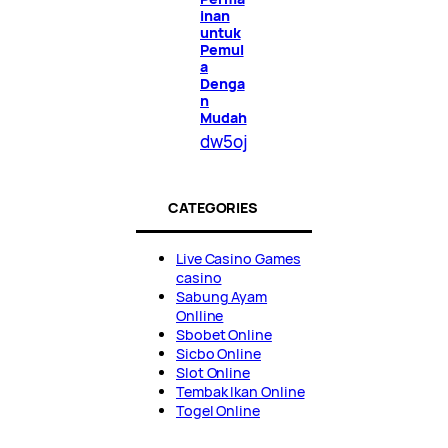
inan
untuk
Pemul
a
Denga
n
Mudah
dw5oj
CATEGORIES
Live Casino Games
casino
Sabung Ayam
Onlline
Sbobet Online
Sicbo Online
Slot Online
Tembak Ikan Online
Togel Online