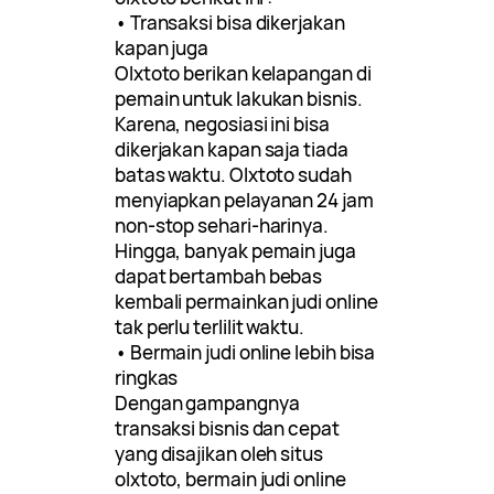
• Transaksi bisa dikerjakan
kapan juga
Olxtoto berikan kelapangan di
pemain untuk lakukan bisnis.
Karena, negosiasi ini bisa
dikerjakan kapan saja tiada
batas waktu. Olxtoto sudah
menyiapkan pelayanan 24 jam
non-stop sehari-harinya.
Hingga, banyak pemain juga
dapat bertambah bebas
kembali permainkan judi online
tak perlu terlilit waktu.
• Bermain judi online lebih bisa
ringkas
Dengan gampangnya
transaksi bisnis dan cepat
yang disajikan oleh situs
olxtoto, bermain judi online