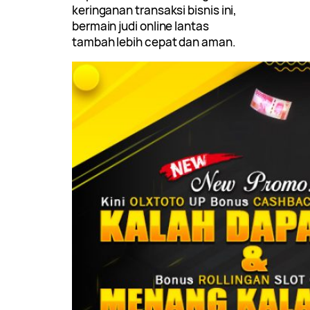
keringanan transaksi bisnis ini,
bermain judi online lantas
tambah lebih cepat dan aman.