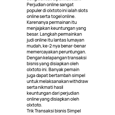
Perjudian online sangat
populer di olxtoto ini ialah slots
online serta togel online.
Karenanya permainan itu
menjajakan keuntungan yang
besar. Langkah permainkan
judi online itu lantas lumayan
mudah, ke-2 nya benar-benar
memercayakan peruntungan.
Dengan kelapangan transaksi
bisnis yang disiapkan oleh
olxtoto ini. Banyak pemain
juga dapat bertambah simpel
untuk melaksanakan withdraw
serta nikmati hasil
keuntungan dari perjudian
online yang disiapkan oleh
olxtoto.
Trik Transaksi bisnis Simpel