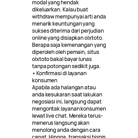
modal yang hendak
dikeluarkan. Kalau buat
withdraw mempunyai arti anda
menarik keuntungan yang
sukses diterima dari perjudian
online yang disiapkan olxtoto.
Berapa saja kemenangan yang
diperoleh oleh pemain, situs
olxtoto bakal bayar lunas
tanpa potongan sedikit juga.
• Konfirmasi di layanan
konsumen
Apabila ada halangan atau
anda kesukaran saat lakukan
negosiasi ini, langsung dapat
mengontak layanan konsumen
lewat live chat. Mereka terus-
menerus langsung akan
menolong anda dengan cara
cepat. Hingga, transaksi bisnis