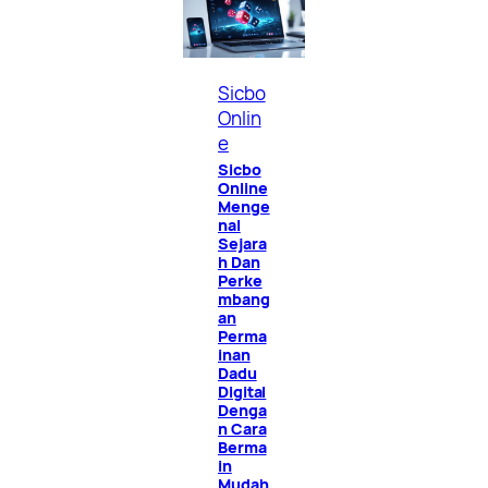
Sicbo
Onlin
e
Sicbo
Online
Menge
nal
Sejara
h Dan
Perke
mbang
an
Perma
inan
Dadu
Digital
Denga
n Cara
Berma
in
Mudah