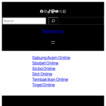
Skip
to
Facebook
Instagram
TikTok
Mastodon
YouTube
X
Twitch
content
S
e
a
Mahaeyong
r
c
h
Sabung Ayam Online
Sbobet Online
Sicbo Online
Slot Online
Tembak Ikan Online
Togel Online