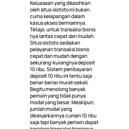
Keluasaan yang dikasihkan
oleh situs olxtoto ini bukan
cuma kelapangan dalam
kasus akses bermainnya.
Tetapi, untuk transaksi bisnis
nya lantas cepat dan mudah.
Situs olxtoto sediakan
pelayanan transaksi bisnis
cepat dan mudah dengan
sekurang-kurangnya deposit
10 ribu. Sistem pembayaran
deposit 10 ribu ini tentu saja
benar-benar murah sekali.
Begitu menolong banyak
pemain yang tidak punya
modal yang besar. Meskipun,
jumlah modal yang
dikeluarkannya cuman 10 ribu
saja tapi banyak pemain dapat
kerjakan transaksi bisnisnya