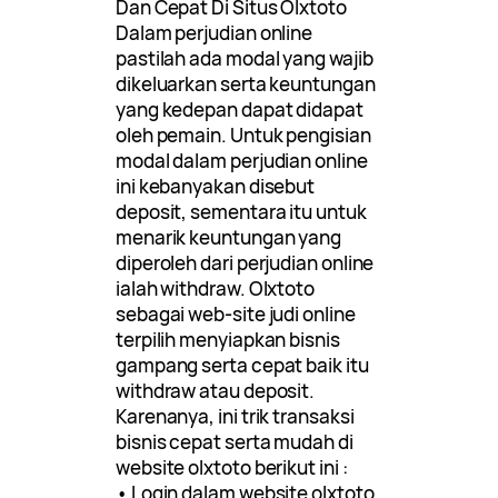
Dan Cepat Di Situs Olxtoto
Dalam perjudian online
pastilah ada modal yang wajib
dikeluarkan serta keuntungan
yang kedepan dapat didapat
oleh pemain. Untuk pengisian
modal dalam perjudian online
ini kebanyakan disebut
deposit, sementara itu untuk
menarik keuntungan yang
diperoleh dari perjudian online
ialah withdraw. Olxtoto
sebagai web-site judi online
terpilih menyiapkan bisnis
gampang serta cepat baik itu
withdraw atau deposit.
Karenanya, ini trik transaksi
bisnis cepat serta mudah di
website olxtoto berikut ini :
• Login dalam website olxtoto