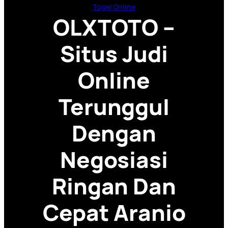
Togel Online
OLXTOTO –
Situs Judi
Online
Terunggul
Dengan
Negosiasi
Ringan Dan
Cepat Aranio