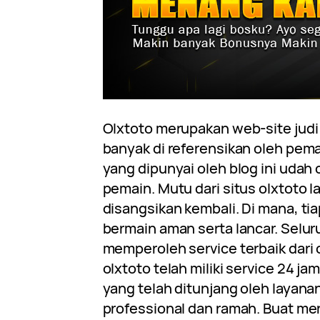
Olxtoto merupakan web-site judi
banyak di referensikan oleh pema
yang dipunyai oleh blog ini udah
pemain. Mutu dari situs olxtoto 
disangsikan kembali. Di mana, ti
bermain aman serta lancar. Selur
memperoleh service terbaik dari 
olxtoto telah miliki service 24 ja
yang telah ditunjang oleh layan
professional dan ramah. Buat me