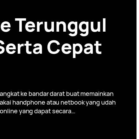
ne Terunggul
Serta Cepat
rangkat ke bandar darat buat memainkan
u pakai handphone atau netbook yang udah
i online yang dapat secara…