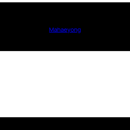
Mahaeyong