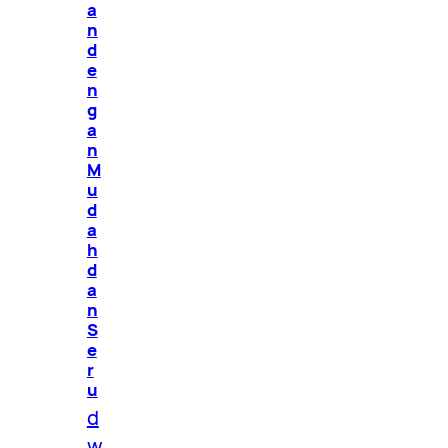
a
n
d
e
n
g
a
n
M
u
d
a
h
d
a
n
S
e
r
u
d
w