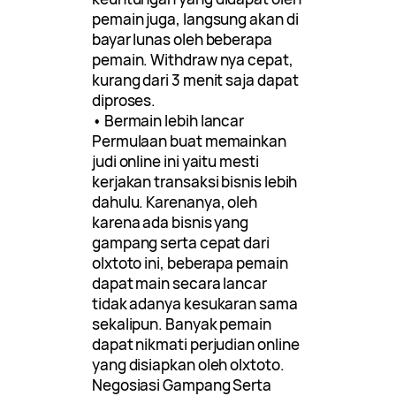
pemain juga, langsung akan di
bayar lunas oleh beberapa
pemain. Withdraw nya cepat,
kurang dari 3 menit saja dapat
diproses.
• Bermain lebih lancar
Permulaan buat memainkan
judi online ini yaitu mesti
kerjakan transaksi bisnis lebih
dahulu. Karenanya, oleh
karena ada bisnis yang
gampang serta cepat dari
olxtoto ini, beberapa pemain
dapat main secara lancar
tidak adanya kesukaran sama
sekalipun. Banyak pemain
dapat nikmati perjudian online
yang disiapkan oleh olxtoto.
Negosiasi Gampang Serta