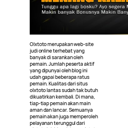
Olxtoto merupakan web-site
judi online terhebat yang
banyak di sarankan oleh
pemain. Jumlah peserta aktif
yang dipunyai oleh blog ini
udah gapai beberapa ratus
pemain. Kualitas dari situs
olxtoto lantas sudah tak butuh
dikuatirkan kembali. Di mana,
tiap-tiap pemain akan main
aman dan lancar. Semuanya
pemain akan juga memperoleh
pelayanan terunggul dari