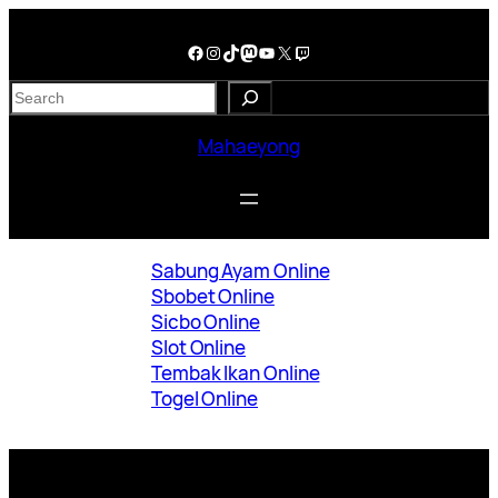
Skip
to
Facebook
Instagram
TikTok
Mastodon
YouTube
X
Twitch
content
S
e
a
Mahaeyong
r
c
h
Sabung Ayam Online
Sbobet Online
Sicbo Online
Slot Online
Tembak Ikan Online
Togel Online