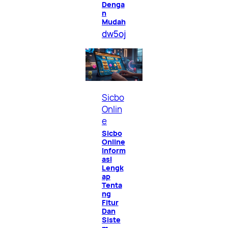
Denga
n
Mudah
dw5oj
Sicbo
Onlin
e
Sicbo
Online
Inform
asi
Lengk
ap
Tenta
ng
Fitur
Dan
Siste