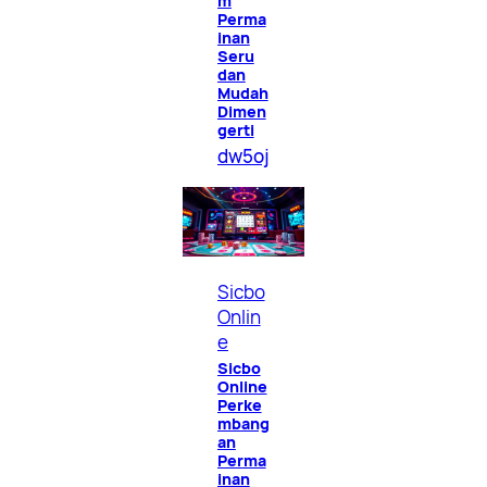
m
Perma
inan
Seru
dan
Mudah
Dimen
gerti
dw5oj
Sicbo
Onlin
e
Sicbo
Online
Perke
mbang
an
Perma
inan