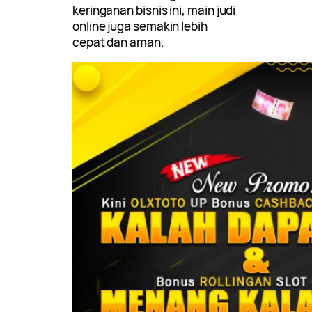
keringanan bisnis ini, main judi
online juga semakin lebih
cepat dan aman.