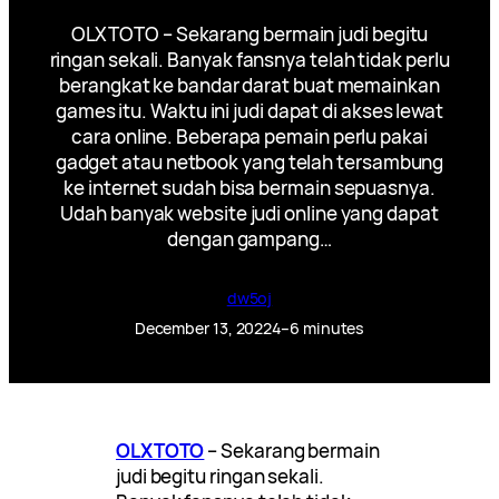
OLXTOTO – Sekarang bermain judi begitu
ringan sekali. Banyak fansnya telah tidak perlu
berangkat ke bandar darat buat memainkan
games itu. Waktu ini judi dapat di akses lewat
cara online. Beberapa pemain perlu pakai
gadget atau netbook yang telah tersambung
ke internet sudah bisa bermain sepuasnya.
Udah banyak website judi online yang dapat
dengan gampang…
dw5oj
December 13, 2022
4–6 minutes
OLXTOTO
– Sekarang bermain
judi begitu ringan sekali.