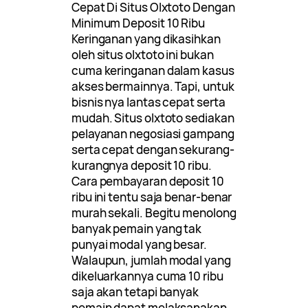
Cepat Di Situs Olxtoto Dengan
Minimum Deposit 10 Ribu
Keringanan yang dikasihkan
oleh situs olxtoto ini bukan
cuma keringanan dalam kasus
akses bermainnya. Tapi, untuk
bisnis nya lantas cepat serta
mudah. Situs olxtoto sediakan
pelayanan negosiasi gampang
serta cepat dengan sekurang-
kurangnya deposit 10 ribu.
Cara pembayaran deposit 10
ribu ini tentu saja benar-benar
murah sekali. Begitu menolong
banyak pemain yang tak
punyai modal yang besar.
Walaupun, jumlah modal yang
dikeluarkannya cuma 10 ribu
saja akan tetapi banyak
pemain dapat melaksanakan