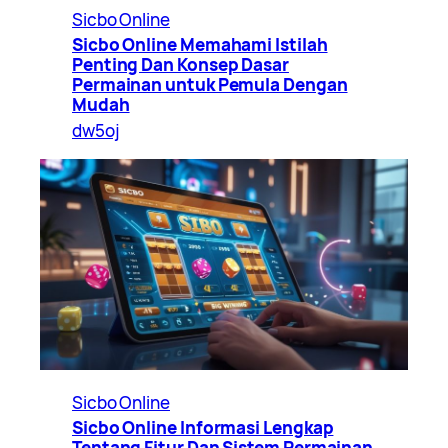
Sicbo Online
Sicbo Online Memahami Istilah
Penting Dan Konsep Dasar
Permainan untuk Pemula Dengan
Mudah
dw5oj
Sicbo Online
Sicbo Online Informasi Lengkap
Tentang Fitur Dan Sistem Permainan