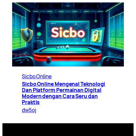
Sicbo Online
Sicbo Online Mengenal Teknologi
Dan Platform Permainan Digital
Modern dengan Cara Seru dan
Praktis
dw5oj