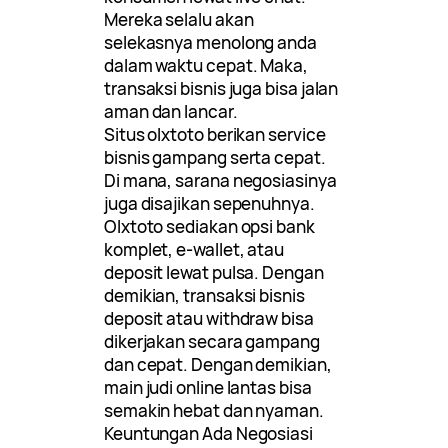
Mereka selalu akan
selekasnya menolong anda
dalam waktu cepat. Maka,
transaksi bisnis juga bisa jalan
aman dan lancar.
Situs olxtoto berikan service
bisnis gampang serta cepat.
Di mana, sarana negosiasinya
juga disajikan sepenuhnya.
Olxtoto sediakan opsi bank
komplet, e-wallet, atau
deposit lewat pulsa. Dengan
demikian, transaksi bisnis
deposit atau withdraw bisa
dikerjakan secara gampang
dan cepat. Dengan demikian,
main judi online lantas bisa
semakin hebat dan nyaman.
Keuntungan Ada Negosiasi