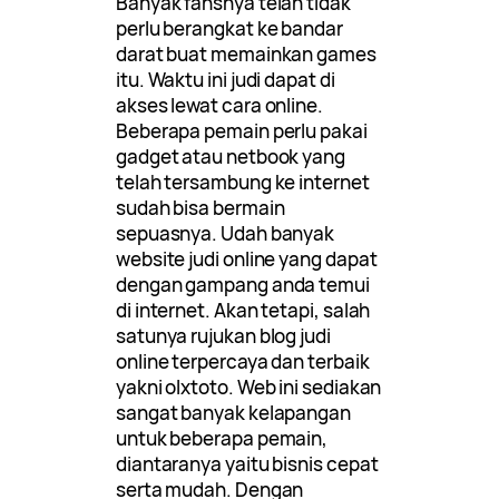
Banyak fansnya telah tidak
perlu berangkat ke bandar
darat buat memainkan games
itu. Waktu ini judi dapat di
akses lewat cara online.
Beberapa pemain perlu pakai
gadget atau netbook yang
telah tersambung ke internet
sudah bisa bermain
sepuasnya. Udah banyak
website judi online yang dapat
dengan gampang anda temui
di internet. Akan tetapi, salah
satunya rujukan blog judi
online terpercaya dan terbaik
yakni olxtoto. Web ini sediakan
sangat banyak kelapangan
untuk beberapa pemain,
diantaranya yaitu bisnis cepat
serta mudah. Dengan