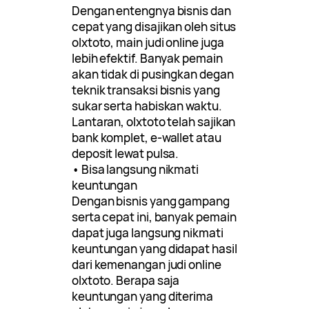
Dengan entengnya bisnis dan
cepat yang disajikan oleh situs
olxtoto, main judi online juga
lebih efektif. Banyak pemain
akan tidak di pusingkan degan
teknik transaksi bisnis yang
sukar serta habiskan waktu.
Lantaran, olxtoto telah sajikan
bank komplet, e-wallet atau
deposit lewat pulsa.
• Bisa langsung nikmati
keuntungan
Dengan bisnis yang gampang
serta cepat ini, banyak pemain
dapat juga langsung nikmati
keuntungan yang didapat hasil
dari kemenangan judi online
olxtoto. Berapa saja
keuntungan yang diterima