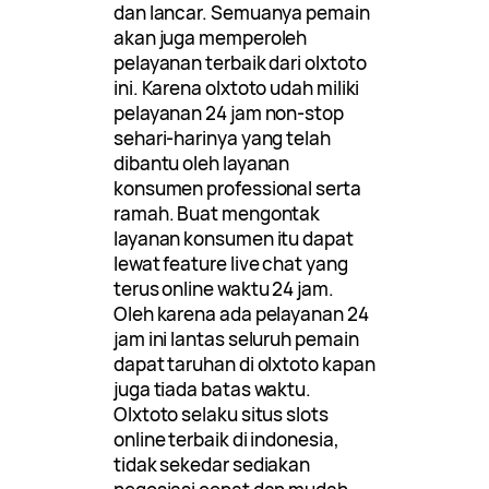
dan lancar. Semuanya pemain
akan juga memperoleh
pelayanan terbaik dari olxtoto
ini. Karena olxtoto udah miliki
pelayanan 24 jam non-stop
sehari-harinya yang telah
dibantu oleh layanan
konsumen professional serta
ramah. Buat mengontak
layanan konsumen itu dapat
lewat feature live chat yang
terus online waktu 24 jam.
Oleh karena ada pelayanan 24
jam ini lantas seluruh pemain
dapat taruhan di olxtoto kapan
juga tiada batas waktu.
Olxtoto selaku situs slots
online terbaik di indonesia,
tidak sekedar sediakan