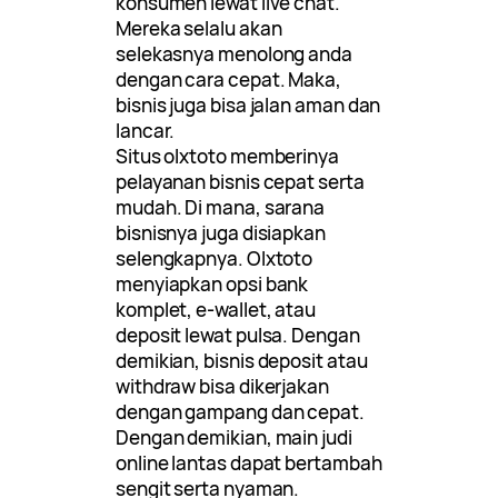
konsumen lewat live chat.
Mereka selalu akan
selekasnya menolong anda
dengan cara cepat. Maka,
bisnis juga bisa jalan aman dan
lancar.
Situs olxtoto memberinya
pelayanan bisnis cepat serta
mudah. Di mana, sarana
bisnisnya juga disiapkan
selengkapnya. Olxtoto
menyiapkan opsi bank
komplet, e-wallet, atau
deposit lewat pulsa. Dengan
demikian, bisnis deposit atau
withdraw bisa dikerjakan
dengan gampang dan cepat.
Dengan demikian, main judi
online lantas dapat bertambah
sengit serta nyaman.