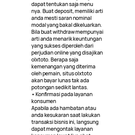
dapat tentukan saja menu
nya. Buat deposit, memiliki arti
anda mesti saran nominal
modal yang bakal dikeluarkan.
Bila buat withdraw mempunyai
arti anda menarik keuntungan
yang sukses diperoleh dari
perjudian online yang disajikan
olxtoto. Berapa saja
kemenangan yang diterima
oleh pemain, situs olxtoto
akan bayar lunas tak ada
potongan sedikit lantas.
• Konfirmasi pada layanan
konsumen
Apabila ada hambatan atau
anda kesukaran saat lakukan
transaksi bisnis ini, langsung
dapat mengontak layanan