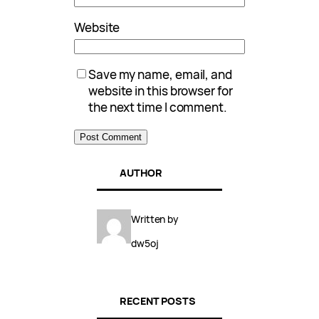
Website
Save my name, email, and
website in this browser for
the next time I comment.
AUTHOR
Written by
dw5oj
RECENT POSTS