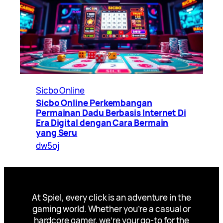
Sicbo Online
Sicbo Online Perkembangan
Permainan Dadu Berbasis Internet Di
Era Digital dengan Cara Bermain
yang Seru
dw5oj
At Spiel, every click is an adventure in the
gaming world. Whether you’re a casual or
hardcore gamer, we’re your go-to for the