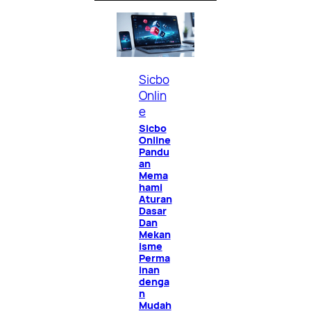
Sicbo
Onlin
e
Sicbo
Online
Pandu
an
Mema
hami
Aturan
Dasar
Dan
Mekan
isme
Perma
inan
denga
n
Mudah