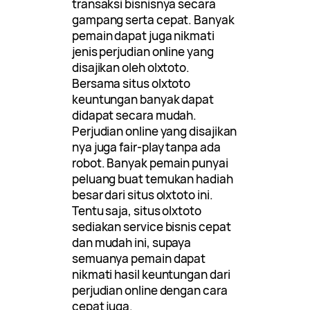
transaksi bisnisnya secara
gampang serta cepat. Banyak
pemain dapat juga nikmati
jenis perjudian online yang
disajikan oleh olxtoto.
Bersama situs olxtoto
keuntungan banyak dapat
didapat secara mudah.
Perjudian online yang disajikan
nya juga fair-play tanpa ada
robot. Banyak pemain punyai
peluang buat temukan hadiah
besar dari situs olxtoto ini.
Tentu saja, situs olxtoto
sediakan service bisnis cepat
dan mudah ini, supaya
semuanya pemain dapat
nikmati hasil keuntungan dari
perjudian online dengan cara
cepat juga.