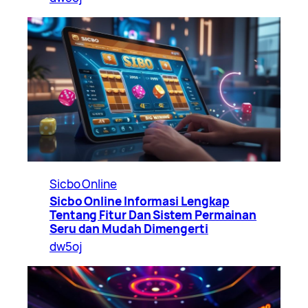
Sicbo Online
Sicbo Online Informasi Lengkap
Tentang Fitur Dan Sistem Permainan
Seru dan Mudah Dimengerti
dw5oj