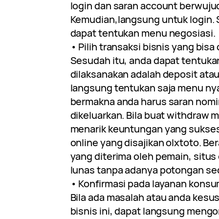
login dan saran account berwuju
Kemudian,langsung untuk login. 
dapat tentukan menu negosiasi.
• Pilih transaksi bisnis yang bisa
Sesudah itu, anda dapat tentukan
dilaksanakan adalah deposit ata
langsung tentukan saja menu nya
bermakna anda harus saran nomi
dikeluarkan. Bila buat withdraw 
menarik keuntungan yang sukses 
online yang disajikan olxtoto. B
yang diterima oleh pemain, situs
lunas tanpa adanya potongan sedi
• Konfirmasi pada layanan kons
Bila ada masalah atau anda kesu
bisnis ini, dapat langsung meng