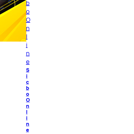
b
o
O
n
l
i
n
e
S
i
c
b
o
O
n
l
i
n
e