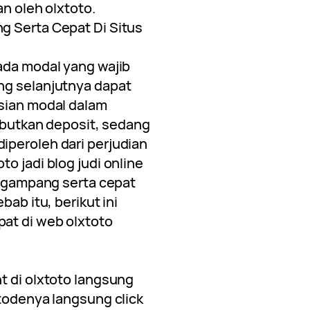
an oleh olxtoto.
g Serta Cepat Di Situs
ada modal yang wajib
ng selanjutnya dapat
isian modal dalam
sebutkan deposit, sedang
iperoleh dari perjudian
o jadi blog judi online
is gampang serta cepat
bab itu, berikut ini
at di web olxtoto
t di olxtoto langsung
etodenya langsung click