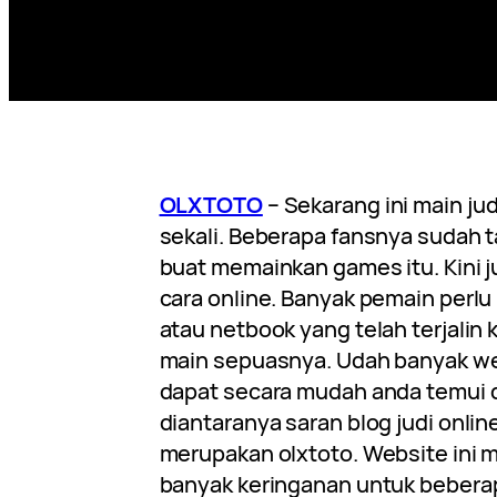
OLXTOTO
– Sekarang ini main j
sekali. Beberapa fansnya sudah t
buat memainkan games itu. Kini j
cara online. Banyak pemain perl
atau netbook yang telah terjalin 
main sepuasnya. Udah banyak web
dapat secara mudah anda temui di
diantaranya saran blog judi onlin
merupakan olxtoto. Website ini 
banyak keringanan untuk bebera