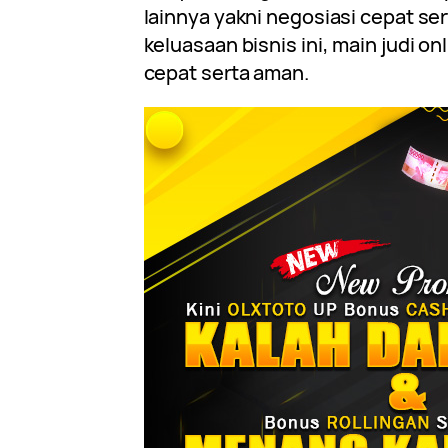
lainnya yakni negosiasi cepat s
keluasaan bisnis ini, main judi o
cepat serta aman.