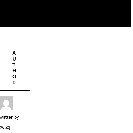
A
U
T
H
O
R
Written by
dw5oj