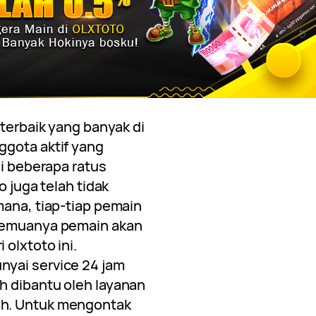
 terbaik yang banyak di
ggota aktif yang
ai beberapa ratus
o juga telah tidak
mana, tiap-tiap pemain
 Semuanya pemain akan
olxtoto ini.
yai service 24 jam
h dibantu oleh layanan
ah. Untuk mengontak