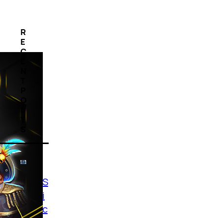
R
E
C
E
N
T
P
O
S
T
S
S
i
c