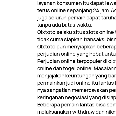
layanan konsumen itu dapat lewat
terus online sepanjang 24 jam. Ad
juga seluruh pemain dapat taruha
tanpa ada batas waktu.
Olxtoto selaku situs slots online 
tidak cuma siapkan transaksi bis
Olxtoto pun menyiapkan bebera
perjudian online yang hebat unt
Perjudian online terpopuler di olxt
online dan togel online. Masalah
menjajakan keuntungan yang ba
permainkan judi online itu lantas
nya sangatlah memercayakan pe
keringanan negosiasi yang disiapk
Beberapa pemain lantas bisa sem
melaksanakan withdraw dan nikm