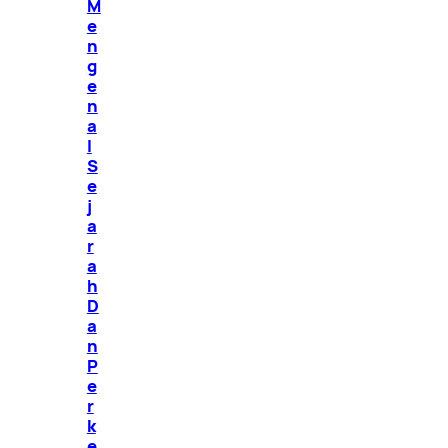
M
e
n
g
e
n
a
l
S
e
j
a
r
a
h
D
a
n
P
e
r
k
e