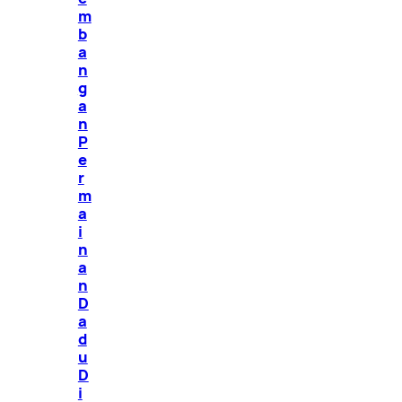
m
b
a
n
g
a
n
P
e
r
m
a
i
n
a
n
D
a
d
u
D
i