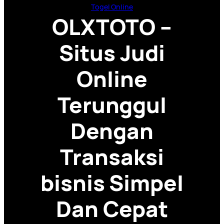
Togel Online
OLXTOTO –
Situs Judi
Online
Terunggul
Dengan
Transaksi
bisnis Simpel
Dan Cepat