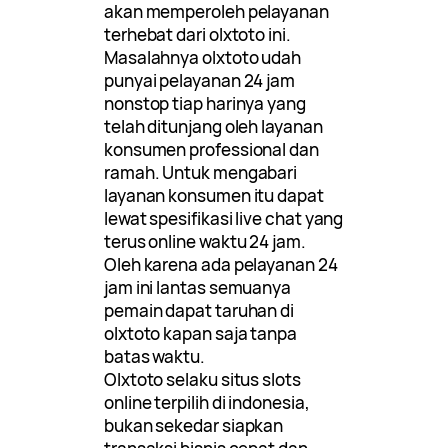
akan memperoleh pelayanan
terhebat dari olxtoto ini.
Masalahnya olxtoto udah
punyai pelayanan 24 jam
nonstop tiap harinya yang
telah ditunjang oleh layanan
konsumen professional dan
ramah. Untuk mengabari
layanan konsumen itu dapat
lewat spesifikasi live chat yang
terus online waktu 24 jam.
Oleh karena ada pelayanan 24
jam ini lantas semuanya
pemain dapat taruhan di
olxtoto kapan saja tanpa
batas waktu.
Olxtoto selaku situs slots
online terpilih di indonesia,
bukan sekedar siapkan