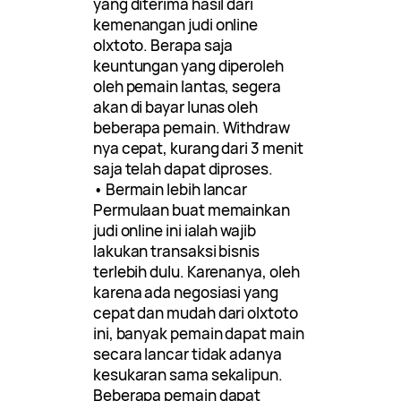
yang diterima hasil dari
kemenangan judi online
olxtoto. Berapa saja
keuntungan yang diperoleh
oleh pemain lantas, segera
akan di bayar lunas oleh
beberapa pemain. Withdraw
nya cepat, kurang dari 3 menit
saja telah dapat diproses.
• Bermain lebih lancar
Permulaan buat memainkan
judi online ini ialah wajib
lakukan transaksi bisnis
terlebih dulu. Karenanya, oleh
karena ada negosiasi yang
cepat dan mudah dari olxtoto
ini, banyak pemain dapat main
secara lancar tidak adanya
kesukaran sama sekalipun.
Beberapa pemain dapat