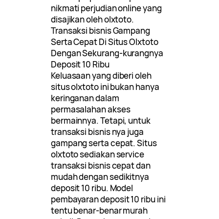
nikmati perjudian online yang
disajikan oleh olxtoto.
Transaksi bisnis Gampang
Serta Cepat Di Situs Olxtoto
Dengan Sekurang-kurangnya
Deposit 10 Ribu
Keluasaan yang diberi oleh
situs olxtoto ini bukan hanya
keringanan dalam
permasalahan akses
bermainnya. Tetapi, untuk
transaksi bisnis nya juga
gampang serta cepat. Situs
olxtoto sediakan service
transaksi bisnis cepat dan
mudah dengan sedikitnya
deposit 10 ribu. Model
pembayaran deposit 10 ribu ini
tentu benar-benar murah