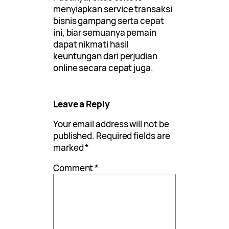
menyiapkan service transaksi
bisnis gampang serta cepat
ini, biar semuanya pemain
dapat nikmati hasil
keuntungan dari perjudian
online secara cepat juga.
Leave a Reply
Your email address will not be
published.
Required fields are
marked
*
Comment
*