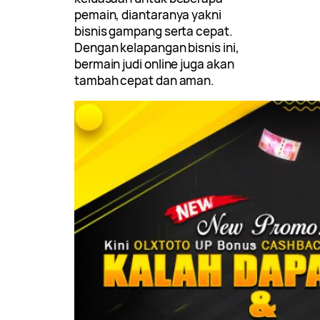
pemain, diantaranya yakni
bisnis gampang serta cepat.
Dengan kelapangan bisnis ini,
bermain judi online juga akan
tambah cepat dan aman.