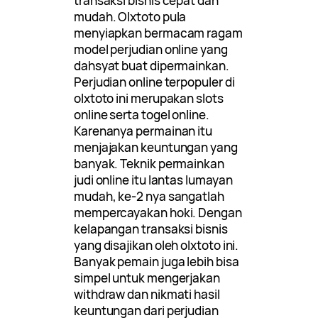
transaksi bisnis cepat dan
mudah. Olxtoto pula
menyiapkan bermacam ragam
model perjudian online yang
dahsyat buat dipermainkan.
Perjudian online terpopuler di
olxtoto ini merupakan slots
online serta togel online.
Karenanya permainan itu
menjajakan keuntungan yang
banyak. Teknik permainkan
judi online itu lantas lumayan
mudah, ke-2 nya sangatlah
mempercayakan hoki. Dengan
kelapangan transaksi bisnis
yang disajikan oleh olxtoto ini.
Banyak pemain juga lebih bisa
simpel untuk mengerjakan
withdraw dan nikmati hasil
keuntungan dari perjudian