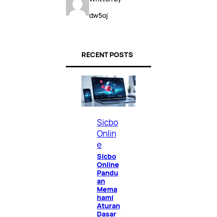
dw5oj
RECENT POSTS
Sicbo
Onlin
e
Sicbo
Online
Pandu
an
Mema
hami
Aturan
Dasar