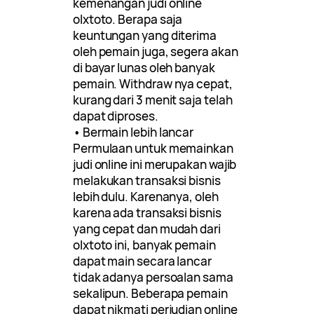
kemenangan judi online
olxtoto. Berapa saja
keuntungan yang diterima
oleh pemain juga, segera akan
di bayar lunas oleh banyak
pemain. Withdraw nya cepat,
kurang dari 3 menit saja telah
dapat diproses.
• Bermain lebih lancar
Permulaan untuk memainkan
judi online ini merupakan wajib
melakukan transaksi bisnis
lebih dulu. Karenanya, oleh
karena ada transaksi bisnis
yang cepat dan mudah dari
olxtoto ini, banyak pemain
dapat main secara lancar
tidak adanya persoalan sama
sekalipun. Beberapa pemain
dapat nikmati perjudian online