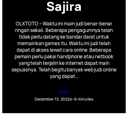
Sajira
OLXTOTO – Waktu ini main judi benar-benar
ringan sekali. Beberapa pengagumnya telah
tidak perlu datang ke bandar darat untuk
memainkan games itu. Waktu ini judi telah
dapat di akses lewat cara online. Beberapa
pemain perlu pakai handphone atau netbook
yang telah terjalin ke internet dapat main
sepuasnya. Telah begitu banyak web judi online
yang dapat…
dw5oj
December 13, 2022
4–6 minutes