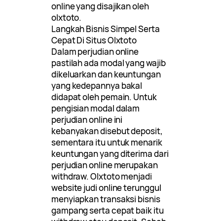
online yang disajikan oleh
olxtoto.
Langkah Bisnis Simpel Serta
Cepat Di Situs Olxtoto
Dalam perjudian online
pastilah ada modal yang wajib
dikeluarkan dan keuntungan
yang kedepannya bakal
didapat oleh pemain. Untuk
pengisian modal dalam
perjudian online ini
kebanyakan disebut deposit,
sementara itu untuk menarik
keuntungan yang diterima dari
perjudian online merupakan
withdraw. Olxtoto menjadi
website judi online terunggul
menyiapkan transaksi bisnis
gampang serta cepat baik itu