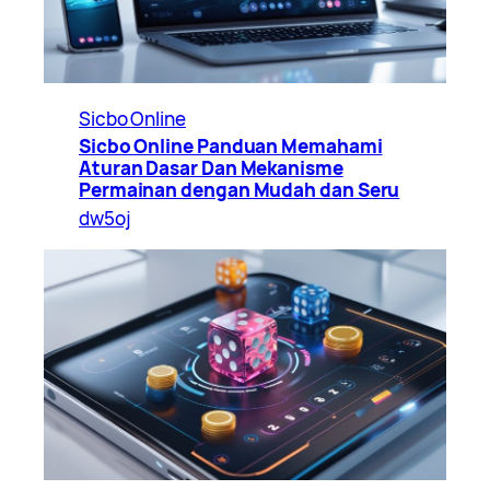
Sicbo Online
Sicbo Online Panduan Memahami
Aturan Dasar Dan Mekanisme
Permainan dengan Mudah dan Seru
dw5oj