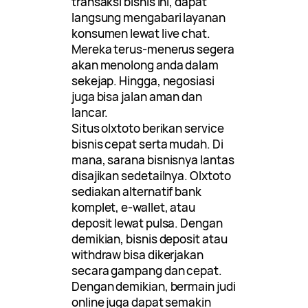
transaksi bisnis ini, dapat
langsung mengabari layanan
konsumen lewat live chat.
Mereka terus-menerus segera
akan menolong anda dalam
sekejap. Hingga, negosiasi
juga bisa jalan aman dan
lancar.
Situs olxtoto berikan service
bisnis cepat serta mudah. Di
mana, sarana bisnisnya lantas
disajikan sedetailnya. Olxtoto
sediakan alternatif bank
komplet, e-wallet, atau
deposit lewat pulsa. Dengan
demikian, bisnis deposit atau
withdraw bisa dikerjakan
secara gampang dan cepat.
Dengan demikian, bermain judi
online juga dapat semakin