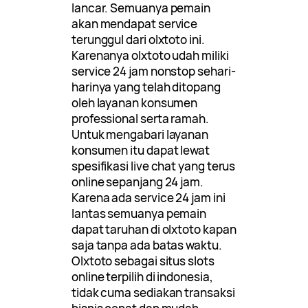
lancar. Semuanya pemain
akan mendapat service
terunggul dari olxtoto ini.
Karenanya olxtoto udah miliki
service 24 jam nonstop sehari-
harinya yang telah ditopang
oleh layanan konsumen
professional serta ramah.
Untuk mengabari layanan
konsumen itu dapat lewat
spesifikasi live chat yang terus
online sepanjang 24 jam.
Karena ada service 24 jam ini
lantas semuanya pemain
dapat taruhan di olxtoto kapan
saja tanpa ada batas waktu.
Olxtoto sebagai situs slots
online terpilih di indonesia,
tidak cuma sediakan transaksi