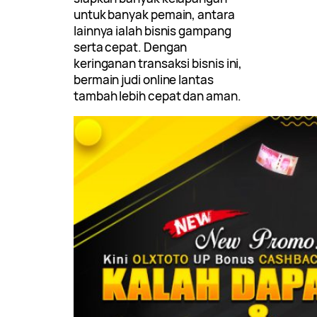
untuk banyak pemain, antara
lainnya ialah bisnis gampang
serta cepat. Dengan
keringanan transaksi bisnis ini,
bermain judi online lantas
tambah lebih cepat dan aman.