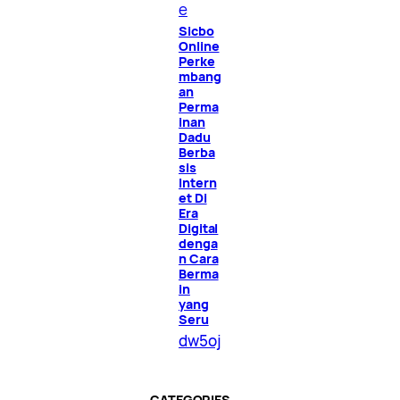
e
Sicbo
Online
Perke
mbang
an
Perma
inan
Dadu
Berba
sis
Intern
et Di
Era
Digital
denga
n Cara
Berma
in
yang
Seru
dw5oj
CATEGORIES