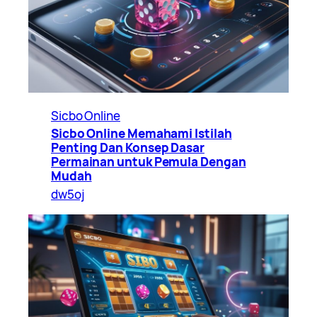
Sicbo Online
Sicbo Online Memahami Istilah
Penting Dan Konsep Dasar
Permainan untuk Pemula Dengan
Mudah
dw5oj