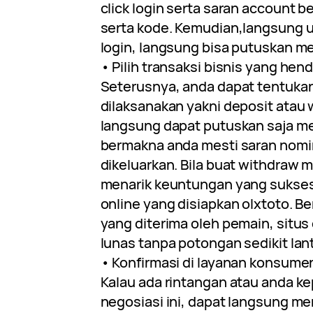
click login serta saran account
serta kode. Kemudian,langsung u
login, langsung bisa putuskan me
• Pilih transaksi bisnis yang hen
Seterusnya, anda dapat tentukan
dilaksanakan yakni deposit atau 
langsung dapat putuskan saja me
bermakna anda mesti saran nomi
dikeluarkan. Bila buat withdraw me
menarik keuntungan yang sukses 
online yang disiapkan olxtoto. 
yang diterima oleh pemain, situs
lunas tanpa potongan sedikit lan
• Konfirmasi di layanan konsume
Kalau ada rintangan atau anda ke
negosiasi ini, dapat langsung me