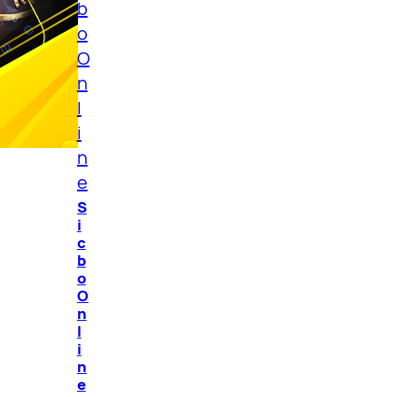
b
o
O
n
l
i
n
e
S
i
c
b
o
O
n
l
i
n
e