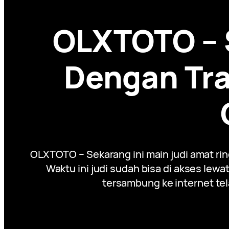
OLXTOTO – S
Dengan Tra
OLXTOTO – Sekarang ini main judi amat rin
Waktu ini judi sudah bisa di akses lew
tersambung ke internet te