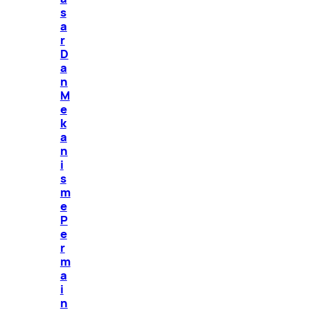
s
a
r
D
a
n
M
e
k
a
n
i
s
m
e
P
e
r
m
a
i
n