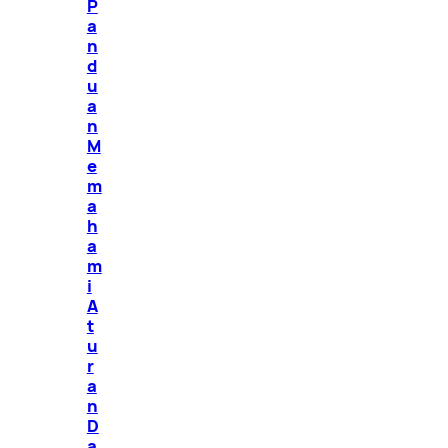
P
a
n
d
u
a
n
M
e
m
a
h
a
m
i
A
t
u
r
a
n
D
a