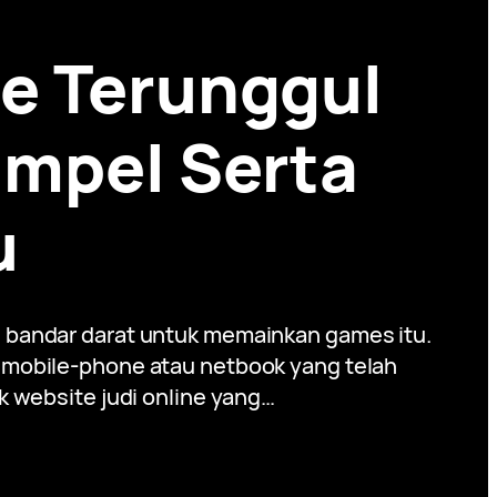
ne Terunggul
impel Serta
u
ke bandar darat untuk memainkan games itu.
ai mobile-phone atau netbook yang telah
 website judi online yang…