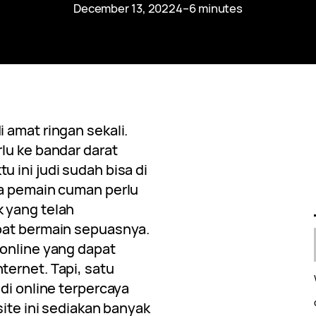
December 13, 2022
4–6 minutes
i amat ringan sekali.
lu ke bandar darat
 ini judi sudah bisa di
pa pemain cuman perlu
 yang telah
pat bermain sepuasnya.
 online yang dapat
ernet. Tapi, satu
di online terpercaya
site ini sediakan banyak