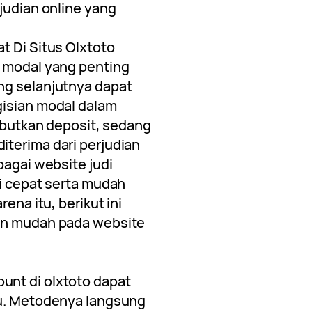
rjudian online yang
t Di Situs Olxtoto
a modal yang penting
ng selanjutnya dapat
gisian modal dalam
sebutkan deposit, sedang
iterima dari perjudian
bagai website judi
si cepat serta mudah
rena itu, berikut ini
dan mudah pada website
unt di olxtoto dapat
tu. Metodenya langsung