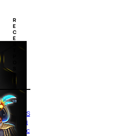
R
E
C
E
N
T
P
O
S
T
S
S
i
c