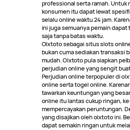
professional serta ramah. Untuk
konsumen itu dapat lewat spesifi
selalu online waktu 24 jam. Kare
ini juga semuanya pemain dapat t
saja tanpa batas waktu.
Olxtoto sebagai situs slots online
bukan cuma sediakan transaksi bi
mudah. Olxtoto pula siapkan pel
perjudian online yang sengit bua
Perjudian online terpopuler di olxt
online serta togel online. Karena
tawarkan keuntungan yang besar.
online itu lantas cukup ringan, k
mempercayakan peruntungan. De
yang disajikan oleh olxtoto ini. 
dapat semakin ringan untuk mel