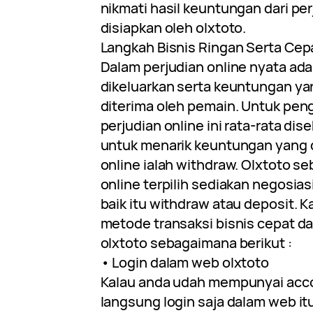
nikmati hasil keuntungan dari pe
disiapkan oleh olxtoto.
Langkah Bisnis Ringan Serta Cepa
Dalam perjudian online nyata ad
dikeluarkan serta keuntungan ya
diterima oleh pemain. Untuk pen
perjudian online ini rata-rata di
untuk menarik keuntungan yang d
online ialah withdraw. Olxtoto se
online terpilih sediakan negosia
baik itu withdraw atau deposit. Ka
metode transaksi bisnis cepat 
olxtoto sebagaimana berikut :
• Login dalam web olxtoto
Kalau anda udah mempunyai acco
langsung login saja dalam web i