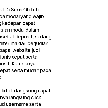
t Di Situs Olxtoto
ada modal yang wajib
g kedepan dapat
isian modal dalam
disebut deposit, sedang
iterima dari perjudian
bagai website judi
bisnis cepat serta
posit. Karenanya,
 cepat serta mudah pada
 :
 olxtoto langsung dapat
hnya langsung click
jud username serta