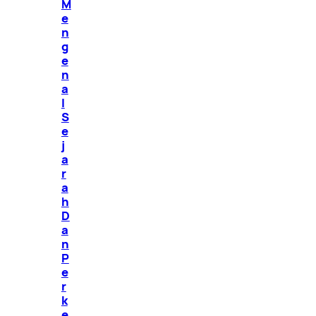
M
e
n
g
e
n
a
l
S
e
j
a
r
a
h
D
a
n
P
e
r
k
e