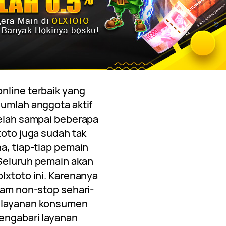
nline terbaik yang
Jumlah anggota aktif
telah sampai beberapa
toto juga sudah tak
na, tiap-tiap pemain
 Seluruh pemain akan
olxtoto ini. Karenanya
 jam non-stop sehari-
h layanan konsumen
mengabari layanan