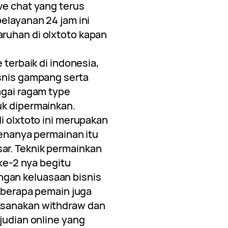
ve chat yang terus
pelayanan 24 jam ini
ruhan di olxtoto kapan
 terbaik di indonesia,
isnis gampang serta
agai ragam type
uk dipermainkan.
i olxtoto ini merupakan
renanya permainan itu
ar. Teknik permainkan
 ke-2 nya begitu
gan keluasaan bisnis
Beberapa pemain juga
ksanakan withdraw dan
rjudian online yang