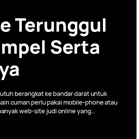
ne Terunggul
impel Serta
ya
utuh berangkat ke bandar darat untuk
emain cuman perlu pakai mobile-phone atau
banyak web-site judi online yang…