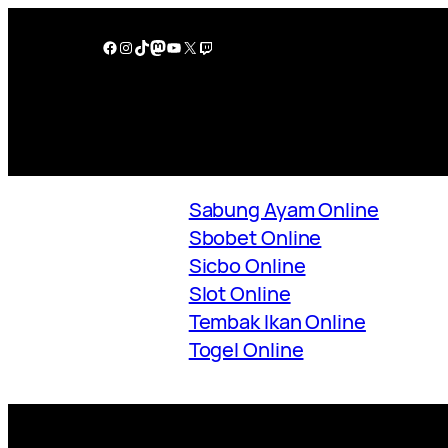
Skip
to
Facebook
Instagram
TikTok
Mastodon
YouTube
X
Twitch
content
Sabung Ayam Online
Sbobet Online
Sicbo Online
Slot Online
Tembak Ikan Online
Togel Online