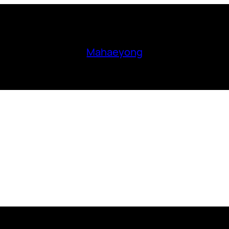
Mahaeyong