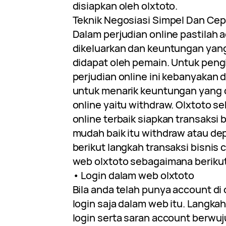
disiapkan oleh olxtoto.
Teknik Negosiasi Simpel Dan Cepa
Dalam perjudian online pastilah 
dikeluarkan dan keuntungan yan
didapat oleh pemain. Untuk peng
perjudian online ini kebanyakan 
untuk menarik keuntungan yang d
online yaitu withdraw. Olxtoto se
online terbaik siapkan transaksi 
mudah baik itu withdraw atau de
berikut langkah transaksi bisnis
web olxtoto sebagaimana berikut
• Login dalam web olxtoto
Bila anda telah punya account di
login saja dalam web itu. Langka
login serta saran account berwu