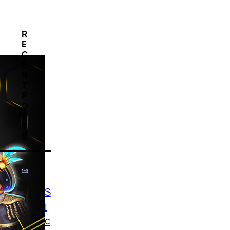
R
E
C
E
N
T
P
O
S
T
S
S
i
c