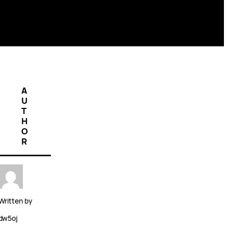
A
U
T
H
O
R
Written by
dw5oj