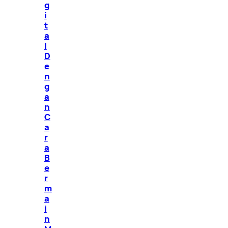
g
i
t
a
l
D
e
n
g
a
n
C
a
r
a
B
e
r
m
a
i
n